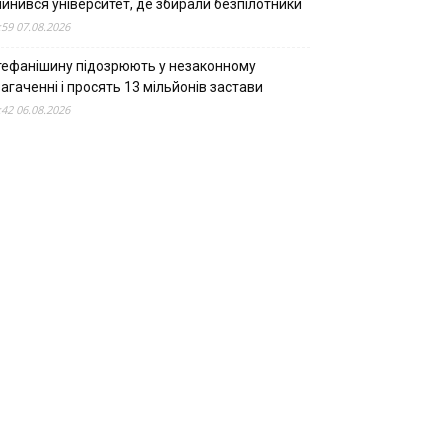
пинився університет, де збирали безпілотники
:59 07.08.2026
тефанішину підозрюють у незаконному
агаченні і просять 13 мільйонів застави
:42 06.08.2026