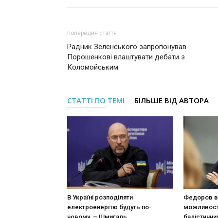
попередня стаття
Радник Зеленського запропонував
Порошенкові влаштувати дебати з
Коломойським
СТАТТІ ПО ТЕМІ
БІЛЬШЕ ВІД АВТОРА
В Україні розподіляти
Федоров в
електроенергію будуть по-
можливост
новому, – Шмигаль
балістични