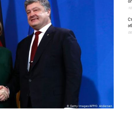
о
10
С
зб
08