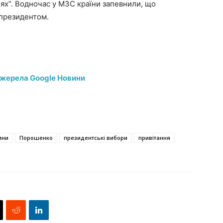
ціях”. Водночас у МЗС країни запевнили, що
 президентом.
джерела Google Новини
ини
Порошенко
президентські вибори
привітання