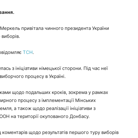
вання.
Меркель привітала чинного президента України
 виборів.
повідомляє
ТСН
.
ась з ініціативи німецької сторони. Під час неї
 виборчого процесу в Україні.
мками щодо подальших кроків, зокрема у рамках
мирного процесу з імплементації Мінських
мля, а також щодо реалізації ініціативи з
 ООН на території окупованого Донбасу.
д коментарів щодо результатів першого туру виборів