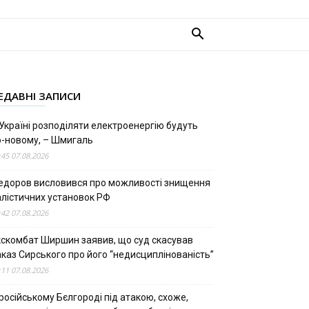
ЕДАВНІ ЗАПИСИ
Україні розподіляти електроенергію будуть
о-новому, – Шмигаль
:45 07.08.2026
едоров висловився про можливості знищення
алістичних установок РФ
:42 07.08.2026
кскомбат Ширшин заявив, що суд скасував
аказ Сирського про його “недисциплінованість”
:11 07.08.2026
російському Бєлгороді під атакою, схоже,