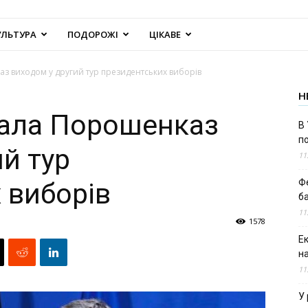
УЛЬТУРА
ПОДОРОЖІ
ЦІКАВЕ
з виходом у другий тур президентських виборів
Н
тала Порошенказ
В 
п
й тур
11
Ф
 виборів
б
11
1578
Е
н
11
У 