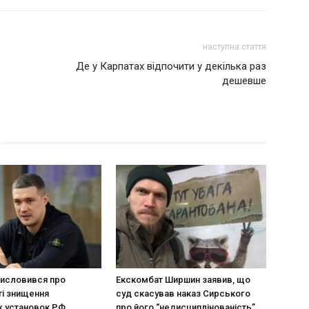
наступна стаття
Де у Карпатах відпочити у декілька раз
дешевше
исловився про
Екскомбат Ширшин заявив, що
і знищення
суд скасував наказ Сирського
х установок РФ
про його “недисциплінованість”