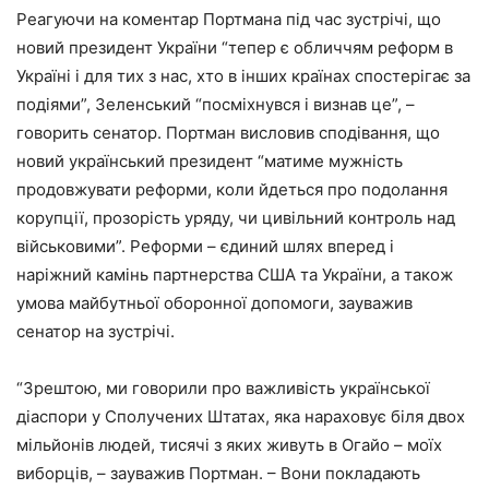
Реагуючи на коментар Портмана під час зустрічі, що
новий президент України “тепер є обличчям реформ в
Україні і для тих з нас, хто в інших країнах спостерігає за
подіями”, Зеленський “посміхнувся і визнав це”, –
говорить сенатор. Портман висловив сподівання, що
новий український президент “матиме мужність
продовжувати реформи, коли йдеться про подолання
корупції, прозорість уряду, чи цивільний контроль над
військовими”. Реформи – єдиний шлях вперед і
наріжний камінь партнерства США та України, а також
умова майбутньої оборонної допомоги, зауважив
сенатор на зустрічі.
“Зрештою, ми говорили про важливість української
діаспори у Сполучених Штатах, яка нараховує біля двох
мільйонів людей, тисячі з яких живуть в Огайо – моїх
виборців, – зауважив Портман. – Вони покладають