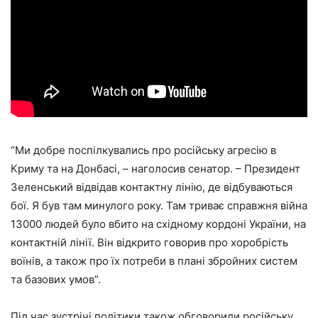
“Ми добре поспілкувались про російську агресію в
Криму та на Донбасі, – наголосив сенатор. – Президент
Зеленський відвідав контактну лінію, де відбуваються
бої. Я був там минулого року. Там триває справжня війна
13000 людей було вбито на східному кордоні України, на
контактній лінії. Він відкрито говорив про хоробрість
воїнів, а також про їх потреби в плані збройних систем
та базових умов”.
Під час зустрічі політики також обговорили російську