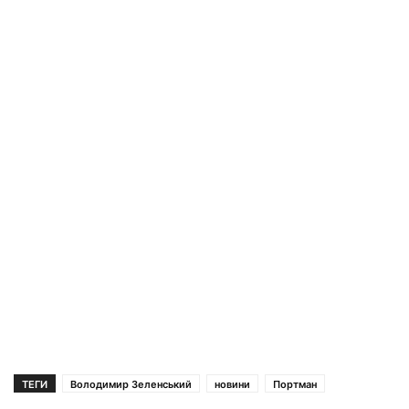
ТЕГИ
Володимир Зеленський
новини
Портман