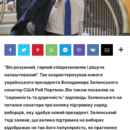
“Він розумний, гарний співрозмовник і рішуче
налаштований”. Так охарактеризував нового
українського президента Володимира Зеленського
сенатор США Роб Портман. Він також похвалив за
“скромність та доречність” відповідь Зеленського на
питання сенатора про велику підтримку серед
виборців, яку здобув новий президент. Зеленський
тоді заявив, що велика підтримка на виборах
відображає не так його популярність, як прагнення