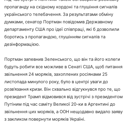
пропаганду на східному кордоні та глушіння сигналів
українського телебачення. За результатами обміну
думками, сенатор Портман повідомив Державному
департаменту США про ідеї співпраці, які б дозволили
боротись з пропагандою, глушінням сигналів та
дезінформацією.
Портман запевнив Зеленського, що він та його колеги
будуть робити все можливе в Сенаті США, щоб питання
звільнення 24 моряків, захоплених росіянами 25
листопада минулого року, було в центрі уваги до
розв’язання кризи. Він схвально відгукнувся про те, що
президент Трамп відмовився від зустрічі з президентом
Путіним під час саміту Великої 20-ки в Аргентині до
звільнення цих моряків, а ООН нещодавно видало заяву
з закликом повернути моряків Україні.