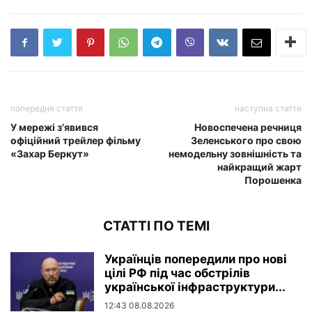
попередня стаття
наступна стаття
У мережі з’явився
Новоспечена речниця
офіційний трейлер фільму
Зеленського про свою
«Захар Беркут»
немодельну зовнішність та
найкращий жарт
Порошенка
СТАТТІ ПО ТЕМІ
Українців попередили про нові
цілі РФ під час обстрілів
української інфраструктури...
12:43 08.08.2026