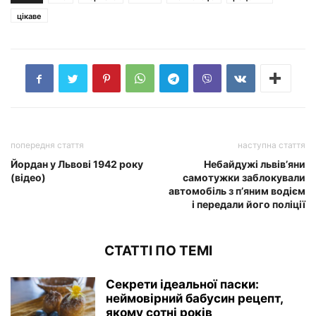
цікаве
попередня стаття
наступна стаття
Йордан у Львові 1942 року
Небайдужі львів’яни
(відео)
самотужки заблокували
автомобіль з п’яним водієм
і передали його поліції
СТАТТІ ПО ТЕМІ
Секрети ідеальної паски:
неймовірний бабусин рецепт,
якому сотні років