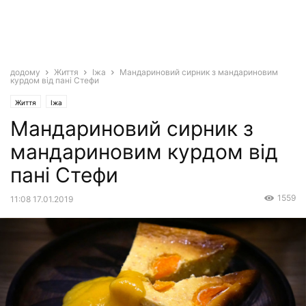
додому
Життя
Іжа
Мандариновий сирник з мандариновим
курдом від пані Стефи
Життя
Іжа
Мандариновий сирник з
мандариновим курдом від
пані Стефи
1559
11:08 17.01.2019