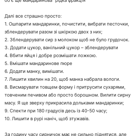
бо є ще мандаринова “рідка фракція”
Далі все страшно просто:
1. Ошпарити мандаринки, почистити, вибрати песточки,
зблендерувати разом зі шкіркою двох з них;
2. Зблендерувати сир з молоком щоб не було грудочок.
3. Додати цукор, ванільний цукор – зблендерувати
4. Вбити яйця і добре розмішати ложкою.
5. Вмішати мандаринове пюре
6. Додати манку, вимішати.
7. Лишити хвилин на 20, щоб манка набрала вологи.
8. Висмарувати товщем форму і притрусити сухарями,
товченим печивом або просто борошном. Вилити сирну
масу. Я ще зверху прикрасила дольками мандаринки;
9. Спекти при 180 градусів десь із 40-50 часу;
10. Лишити в рурі наніч, щоб зтужавів.
За годину часу сирничок має не сильно піднятися, але