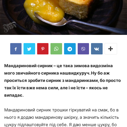
Мандариновий сирник – це така зимова видозміна
мого звичайного сирника нашвидкуруч. Ну бо аж
проситься зробити сирник з мандаринками, бо просто
так їх їсти вже нема сили, але і не їсти – якось не
випадає.
Мандариновий сирник трошки гіркуватий на смак, бо в
нього я додаю мандаринову шкірку, а значить кількість
цукру підлаштовуйте під себе. Я даю менше цукру, бо