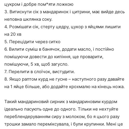
цукром і добре пом*яти ложкою
3. Витиснути сік з мандаринок і цитрини, має вийде десь
неповна шклянка соку.
4. Розмішати сік, стерту цедру, цукор з яйцями лишити
на 20 хв
5. Перецідити через ситко
6. Вилити суміш в банячок, додати масло, і постійно
помішуючи довести до кипіння, ще проварити,
помішуючи, 5 хв, щоб загусло.
7. Перелити в слоїчок, вистудити.
8. Якщо раптом курд не гусне – наступного разу давайте
на 1 яйце більше, або додайте крохмалю на кінець ножа.
Такий мандариновий сирник з мандариновим курдом
ідеально пасують одне до одного. Тільки не нехтуйте
переблендеруванням сиру з молоком, бо я цього разу
трошки замало переміксувала, і були крупинки. Мені це