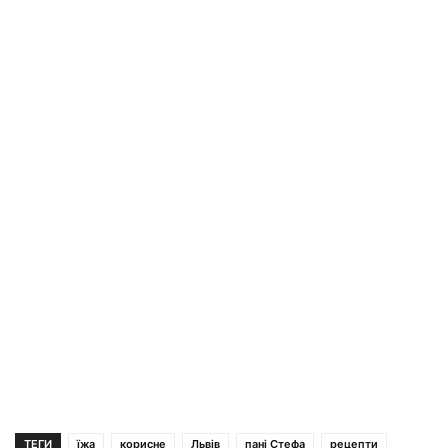
ТЕГИ
їжа
корисне
Львів
пані Стефа
рецепти