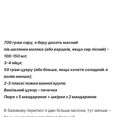
700 грам сиру, я беру досить масний
пів шклянки молока (або вершків, якщо сир пісний) –
100-150 мл;
3-4 яйця;
50 грам цукру (або більше, якщо хочете солодкий. я
волію менше);
2-3 пласкі ложки манної крупи;
Ванільний цукор – пачечка
Пюре з 5 мандаринок + шкірки з 2 мандаринок
В базовому переписі я даю більше молока, тут менше –