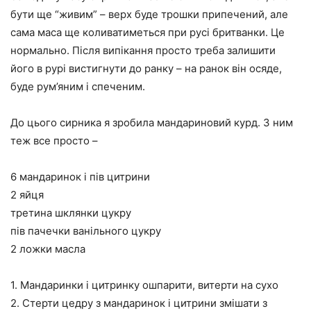
бути ще “живим” – верх буде трошки припечений, але
сама маса ще коливатиметься при русі бритванки. Це
нормально. Після випікання просто треба залишити
його в рурі вистигнути до ранку – на ранок він осяде,
буде рум’яним і спеченим.
До цього сирника я зробила мандариновий курд. З ним
теж все просто –
6 мандаринок і пів цитрини
2 яйця
третина шклянки цукру
пів пачечки ванільного цукру
2 ложки масла
1. Мандаринки і цитринку ошпарити, витерти на сухо
2. Стерти цедру з мандаринок і цитрини змішати з