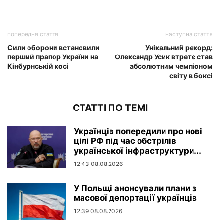
попередня стаття
наступна стаття
Сили оборони встановили
Унікальний рекорд:
перший прапор України на
Олександр Усик втретє став
Кінбурнській косі
абсолютним чемпіоном
світу в боксі
СТАТТІ ПО ТЕМІ
Українців попередили про нові
цілі РФ під час обстрілів
української інфраструктури...
12:43 08.08.2026
У Польщі анонсували плани з
масової депортації українців
12:39 08.08.2026