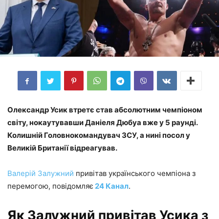
Олександр Усик втретє став абсолютним чемпіоном
світу, нокаутувавши Даніеля Дюбуа вже у 5 раунді.
Колишній Головнокомандувач ЗСУ, а нині посол у
Великій Британії відреагував.
Валерій Залужний
привітав українського чемпіона з
перемогою, повідомляє
24 Канал
.
Як Залужний привітав Усика з