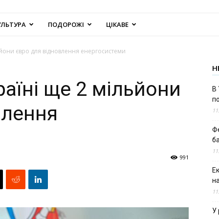
УЛЬТУРА
ПОДОРОЖІ
ЦІКАВЕ
ьйони євро для відновлення енергосистеми
Н
аїні ще 2 мільйони
В 
п
влення
11
Ф
б
11
991
Е
н
11
У 