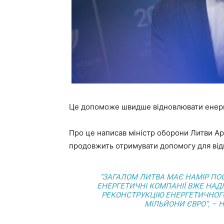
Це допоможе швидше відновлювати енерго
Про це написав міністр оборони Литви Арв
продовжить отримувати допомогу для ві
“ЗАГАЛОМ ЛИТВА МАЄ НАМІР ПО
ЕНЕРГЕТИЧНІ КОМПАНІЇ ВЖЕ НАД
РЕКОНСТРУКЦІЮ ЕНЕРГЕТИЧНОГО
МІЛЬЙОНИ ЄВРО”, – 