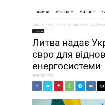
НОВИНИ
УКРАЇНА
ЖИТТЯ
К
додому
Новини
Литва надає Україні ще 2 міл
Новини
Литва надає Укр
євро для відно
енергосистеми
09:59 28.11.2022