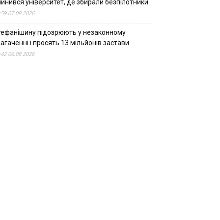
пинився університет, де збирали безпілотники
:59 07.08.2026
тефанішину підозрюють у незаконному
агаченні і просять 13 мільйонів застави
:42 06.08.2026