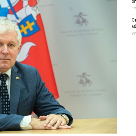
о
10
С
зб
08