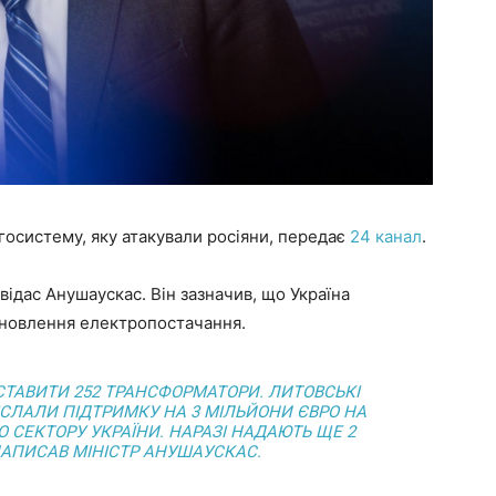
систему, яку атакували росіяни, передає
24 канал
.
ідас Анушаускас. Він зазначив, що Україна
дновлення електропостачання.
СТАВИТИ 252 ТРАНСФОРМАТОРИ. ЛИТОВСЬКІ
ІСЛАЛИ ПІДТРИМКУ НА 3 МІЛЬЙОНИ ЄВРО НА
 СЕКТОРУ УКРАЇНИ. НАРАЗІ НАДАЮТЬ ЩЕ 2
НАПИСАВ МІНІСТР АНУШАУСКАС.