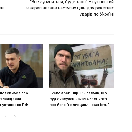
“Все зупиниться, буде хаос” – путінський
ли
генерал назвав наступну ціль для ракетних
ударів по Україні
исловився про
Екскомбат Ширшин заявив, що
і знищення
суд скасував наказ Сирського
х установок РФ
про його “недисциплінованість”