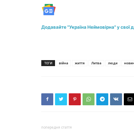
Додавайте "Україна Неймовірна" у свої 
ТЕГИ
війна
життя
Литва
люди
нови
попередня стаття