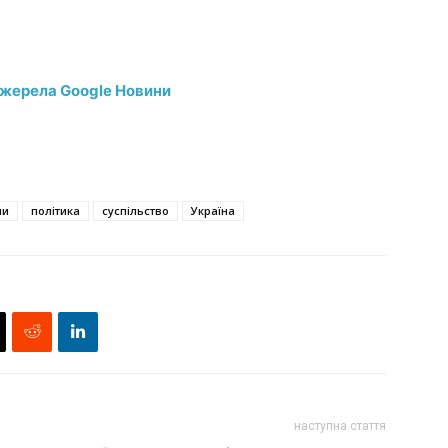
джерела Google Новини
ни
політика
суспільство
Україна
наступна стаття