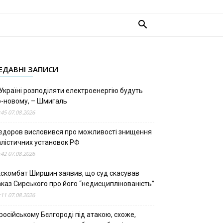
ЕДАВНІ ЗАПИСИ
Україні розподіляти електроенергію будуть
о-новому, – Шмигаль
:45 07.08.2026
едоров висловився про можливості знищення
алістичних установок РФ
:42 07.08.2026
кскомбат Ширшин заявив, що суд скасував
аказ Сирського про його “недисциплінованість”
:11 07.08.2026
російському Бєлгороді під атакою, схоже,