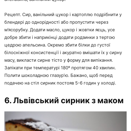
Рецепт. Сир, ванільний цукор і картоплю подрібнити у
блендері до однорідності або пропустити через
м’ясорубку. Додати масло, цукор і жовтки яєць, усе
добре збити і наприкінці додати родзинки з тертою
цедрою апельсина. Окремо збити білки до густої
білосніжної консистенції і акуратно вмішати їх у сирну
масу, викласти сирне тісто у форму для випікання.
Запікати при температурі 180º протягом 40 хвилин.
Полити шоколадною глазур’ю. Бажано, щоб перед
подачею на стіл сирник постояв 5-6 годин у холоді.
6. Львівський сирник з маком