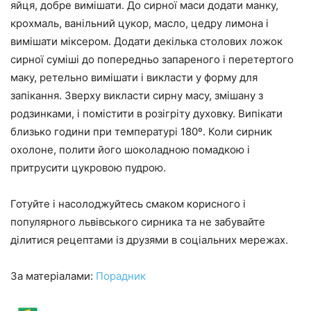
яйця, добре вимішати. До сирної маси додати манку,
крохмаль, ванільний цукор, масло, цедру лимона і
вимішати міксером. Додати декілька столових ложок
сирної суміші до попередньо запареного і перетертого
маку, ретельно вимішати і викласти у форму для
запікання. Зверху викласти сирну масу, змішану з
родзинками, і помістити в розігріту духовку. Випікати
близько години при температурі 180º. Коли сирник
охолоне, полити його шоколадною помадкою і
притрусити цукровою пудрою.
Готуйте і насолоджуйтесь смаком корисного і
популярного львівського сирника та не забувайте
ділитися рецептами із друзями в соціальних мережах.
За матеріалами:
Порадник