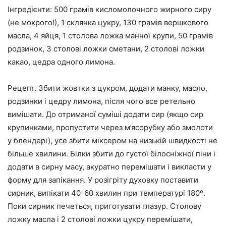
Інгредієнти: 500 грамів кисломолочного жирного сиру
(не мокрого!), 1 склянка цукру, 130 грамів вершкового
масла, 4 яйця, 1 столова ложка манної крупи, 50 грамів
родзинок, 3 столові ложки сметани, 2 столові ложки
какао, цедра одного лимона.
Рецепт. Збити жовтки з цукром, додати манку, масло,
родзинки і цедру лимона, після чого все ретельно
вимішати. До отриманої суміші додати сир (якщо сир
крупинками, пропустити через м’ясорубку або змолоти
у блендері), усе збити міксером на низькій швидкості не
більше хвилини. Білки збити до густої білосніжної піни і
додати в сирну масу, акуратно перемішати і викласти у
форму для запікання. У розігріту духовку поставити
сирник, випікати 40-60 хвилин при температурі 180º.
Поки сирник печеться, приготувати глазур. Столову
ложку масла і 2 столові ложки цукру перемішати,