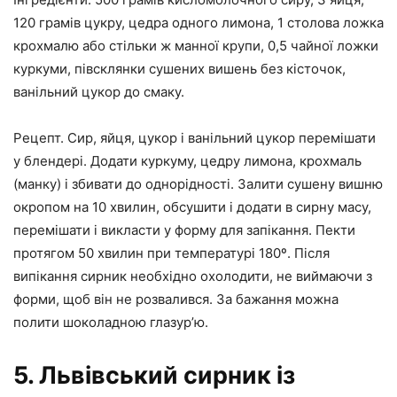
120 грамів цукру, цедра одного лимона, 1 столова ложка
крохмалю або стільки ж манної крупи, 0,5 чайної ложки
куркуми, півсклянки сушених вишень без кісточок,
ванільний цукор до смаку.
Рецепт. Сир, яйця, цукор і ванільний цукор перемішати
у блендері. Додати куркуму, цедру лимона, крохмаль
(манку) і збивати до однорідності. Залити сушену вишню
окропом на 10 хвилин, обсушити і додати в сирну масу,
перемішати і викласти у форму для запікання. Пекти
протягом 50 хвилин при температурі 180º. Після
випікання сирник необхідно охолодити, не виймаючи з
форми, щоб він не розвалився. За бажання можна
полити шоколадною глазур’ю.
5. Львівський сирник із