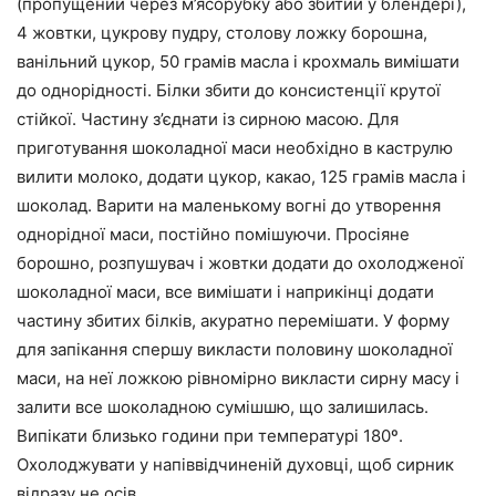
(пропущений через м’ясорубку або збитий у блендері),
4 жовтки, цукрову пудру, столову ложку борошна,
ванільний цукор, 50 грамів масла і крохмаль вимішати
до однорідності. Білки збити до консистенції крутої
стійкої. Частину з’єднати із сирною масою. Для
приготування шоколадної маси необхідно в каструлю
вилити молоко, додати цукор, какао, 125 грамів масла і
шоколад. Варити на маленькому вогні до утворення
однорідної маси, постійно помішуючи. Просіяне
борошно, розпушувач і жовтки додати до охолодженої
шоколадної маси, все вимішати і наприкінці додати
частину збитих білків, акуратно перемішати. У форму
для запікання спершу викласти половину шоколадної
маси, на неї ложкою рівномірно викласти сирну масу і
залити все шоколадною сумішшю, що залишилась.
Випікати близько години при температурі 180º.
Охолоджувати у напіввідчиненій духовці, щоб сирник
відразу не осів.