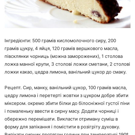
Інгредієнти: 500 грамів кисломолочного сиру, 200
грамів цукру, 4 яйця, 120 грамів вершкового масла,
півсклянки чорниць (можна заморожених), 1 столова
ложка манної крупи, 3 столові ложки сметани, 2 столові
ложки какао, цедра лимона, ванільний цукор до смаку.
Рецепт. Сир, манку, ванільний цукор, 100 грамів масла,
цедру лимона і перетерті жовтки з цукром добре збити
міксером. окремо збити білки до білосніжної густої піни
і помаленьку ввести в сирну масу. Додати чорниці і
обережно перемішати. Викласти отриману суміш в
форму для запікання і помістити в розігріту духовку.
Випікати сирник протягом години при температурі 190º.