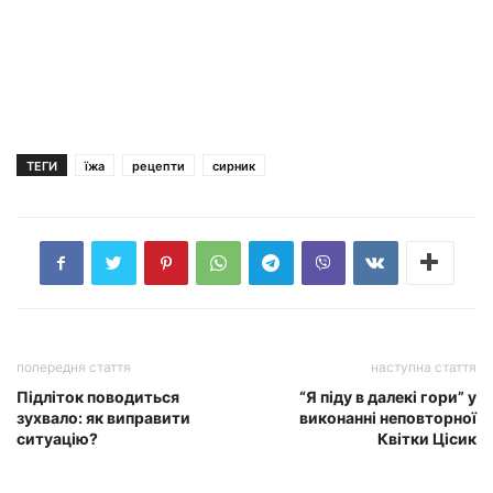
ТЕГИ
їжа
рецепти
сирник
попередня стаття
наступна стаття
Підліток поводиться
“Я піду в далекі гори” у
зухвало: як виправити
виконанні неповторної
ситуацію?
Квітки Цісик