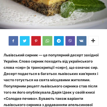
Львівський сирник — це популярний десерт західної
України. Слово сирник походить від українського
слова «сир» (в транскрипції «сир»), що означає сир.
Десерт подається в багатьох львівських кав’ярнях і
часто готується на свята місцевими жителями.
Популярним рецепт львівського сирника став після
того як його опублікувала Дарія Цвек у своїй книзі
«Солодке печиво». Бувають також варіанти
львівського сирника з додаванням апельсинової