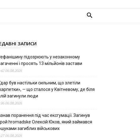
ЕДАВНІ ЗАПИСИ
тефанішину підозрюють у незаконному
агаченні і просять 13 мільйонів застави
:42 06.08.2026
дар був настільки сильним, що злетіли
арпетки», — що сталося у Квітневому, де біля
олій загинули люди
:36 06.08.2026
знав поранення під час ексгумації. Загинув
ерой hromadske Олексій Юков, який займався
ошуками загиблих військових
:27 06.08.2026