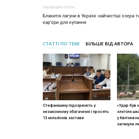
попередня стаття
Блакитні лагуни в Україні: найчистіші озера т
кар’єри для купання
СТАТТІ ПО ТЕМІ
БІЛЬШЕ ВІД АВТОРА
Стефанішину підозрюють у
«Удар був 
незаконному збагаченні і просять
злетіли шк
13 мільйонів застави
у Квітневом
загинули 