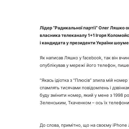
Лідер “Радикальної партії” Олег Ляшко 
власника телеканалу 1+1 Ігоря Коломой
і кандидата у президенти України шоум
Як написав Ляшко у facebook, так він вчин
опублікував у мережі його телефон, пиш
“Якась ідіотка з “Плюсів” злила мій номе
спамлять тисячами повідомлень і дзвінк
буду змінити номер, який у мене з 1998 р
Зеленським, Ткаченком – ось їх телефони. 
До слова, примітно, що на своєму iPhone