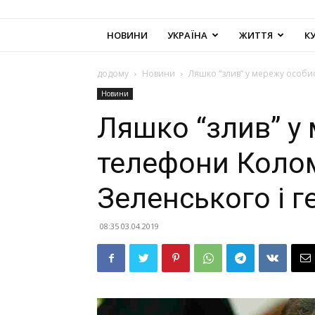
НОВИНИ
УКРАЇНА
ЖИТТЯ
К
додому
Новини
Ляшко “злив” у мережу особи
Новини
Ляшко “злив” у
телефони Коло
Зеленського і 
08:35 03.04.2019