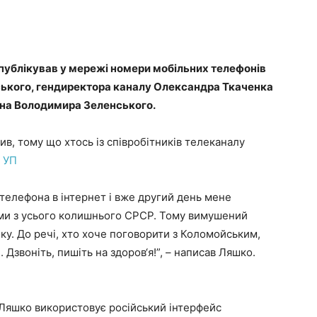
опублікував у мережі номери мобільних телефонів
ського, гендиректора каналу Олександра Ткаченка
ена Володимира Зеленського.
ив, тому що хтось із співробітників телеканалу
е
УП
р телефона в інтернет і вже другий день мене
ами з усього колишнього СРСР. Тому вимушений
оку. До речі, хто хоче поговорити з Коломойським,
Дзвоніть, пишіть на здоров‘я!”, – написав Ляшко.
 Ляшко використовує російський інтерфейс