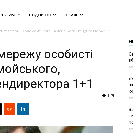
УЛЬТУРА
ПОДОРОЖІ
ЦІКАВЕ
сті телефони Коломойського, Зеленського і гендиректора 1+1
Н
 мережу особисті
С
зб
мойського,
08
«У
гендиректора 1+1
шк
к
6173
08
За
г
п
08