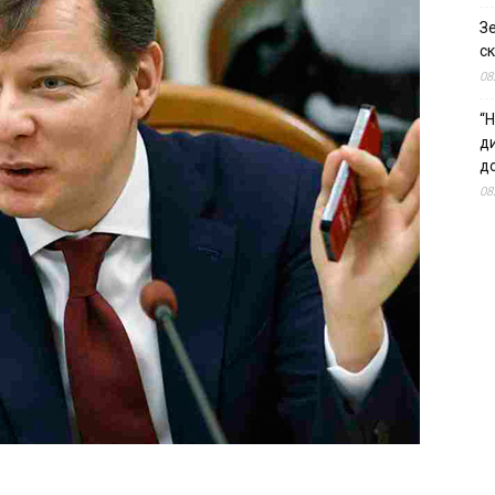
З
ск
08
“Н
д
до
08