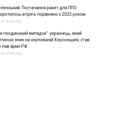
еленський: Постачання ракет для ППО
оротилось втричі, порівняно з 2025 роком
:22 06.08.2026
е поодинокий випадок”: українець, який
итиною зник на окупованій Херсонщині, став
 лав армії РФ
:36 03.08.2026