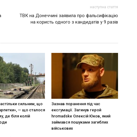
наступна стаття
а
ТВК на Донеччині заявила про фальсифікацію
на користь одного з кандидатів у 9 разів
настільки сильним, що
Зазнав поранення під час
арпетки», — що сталося
ексгумації. Загинув герой
у, де біля колій
hromadske Олексій Юков, який
люди
займався пошуками загиблих
військових