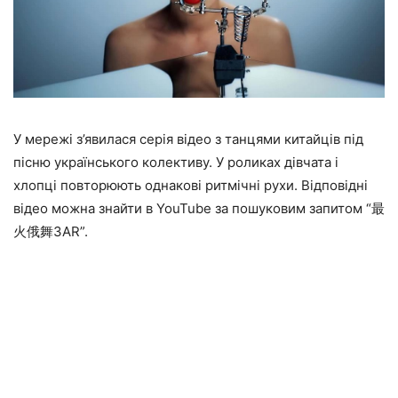
У мережі з’явилася серія відео з танцями китайців під
пісню українського колективу. У роликах дівчата і
хлопці повторюють однакові ритмічні рухи. Відповідні
відео можна знайти в YouTube за пошуковим запитом “最
火俄舞3AR”.