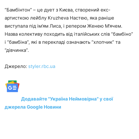
“Бамбінтон” – це дует з Києва, створений екс-
артисткою лейблу Kruzheva Настею, яка раніше
виступала під ім’ям Лиса, і репером Женею М’ячем.
Назва колективу походить від італійських слів “бамбіно”
і “бамбіна”, які в перекладі означають “хлопчик” та
“дівчинка”.
Джерело:
styler.rbc.ua
Додавайте "Україна Неймовірна" у свої
джерела Google Новини