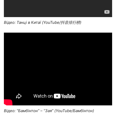
Відео: Танці в Китаї (YouTube/抖音排行榜)
Відео: “Бамбінтон” – “Зая” (YouTube/Бамбінтон)