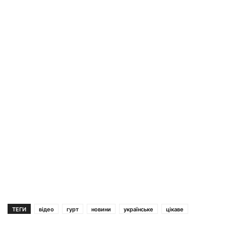
ТЕГИ
відео
гурт
новини
українське
цікаве