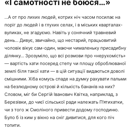
«І самотності не боюся…»
…А от про лихих людей, котрих ніч часом посилає на
поріг до людей і в глухих селах, і в міських кварталах-
вуликах, не згадуємо. Навіть у сонячний травневий
день… Дивує, звичайно, що нестарий, працьовитий
чоловік вікує сам-один, маючи чималеньку присадибну
ділянку… Зрозуміло, що всі розмови про «нерухомість»
— вартість хати посеред степу чи площу оброблюваної
землі біля такої хати — в цій ситуації видаються доволі
смішними. Хіба комусь спаде на думку рахувати пальми
на безлюдному острові й кількість бананів на них?
Словом, міг би Сергій Іванович Квітка, наприклад, з
Березівки, до чиєї сільської ради належать П’ятихатки,
чи з того ж Смоліного привести додому господиню.
Було б із ким у вікно на сніг дивитися, для кого піч
топити.