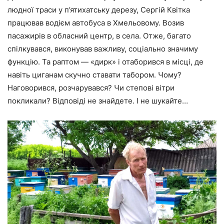
людної траси у п’ятихатську дерезу, Сергій Квітка
працював водієм автобуса в Хмельовому. Возив
пасажирів в обласний центр, в села. Отже, багато
спілкувався, виконував важливу, соціально значиму
функцію. Та раптом — «дирк» і отаборився в місці, де
навіть циганам скучно ставати табором. Чому?
Наговорився, розчарувався? Чи степові вітри
покликали? Відповіді не знайдете. І не шукайте…