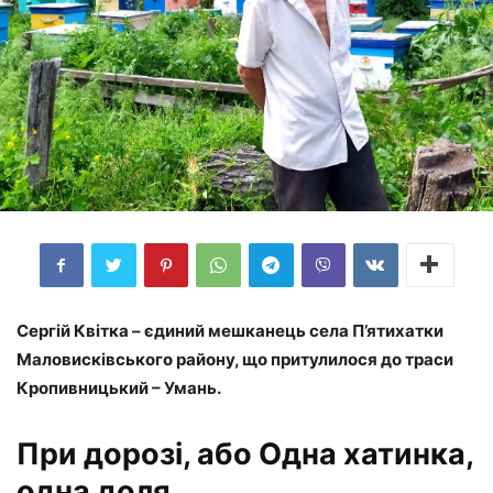
Сергій Квітка – єдиний мешканець села П’ятихатки
Маловисківського району, що притулилося до траси
Кропивницький – Умань.
При дорозі, або Одна хатинка,
одна доля…