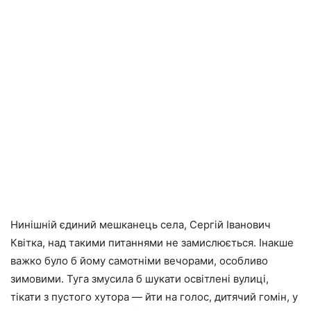
Нинішній єдиний мешканець села, Сергій Іванович
Квітка, над такими питаннями не замислюється. Інакше
важко було б йому самотніми вечорами, особливо
зимовими. Туга змусила б шукати освітлені вулиці,
тікати з пустого хутора — йти на голос, дитячий гомін, у