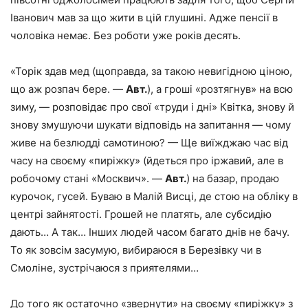
Іванович мав за що жити в цій глушині. Адже пенсії в
чоловіка немає. Без роботи уже років десять.
«Торік здав мед (щоправда, за такою невигідною ціною,
що аж розпач бере. —
Авт.
), а гроші «розтягнув» на всю
зиму, — розповідає про свої «труди і дні» Квітка, знову й
знову змушуючи шукати відповідь на запитання — чому
живе на безлюдді самотиною? — Ще виїжджаю час від
часу на своєму «пиріжку» (йдеться про іржавий, але в
робочому стані «Москвич». —
Авт.
) на базар, продаю
курочок, гусей. Буваю в Малій Висці, де стою на обліку в
центрі зайнятості. Грошей не платять, але субсидію
дають… А так… Інших людей часом багато днів не бачу.
То як зовсім засумую, вибираюся в Березівку чи в
Смоліне, зустрічаюся з приятелями…
До того як остаточно «звернути» на своєму «пиріжку» з