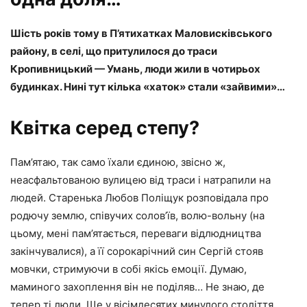
Шість років тому в П’ятихатках Маловисківського
району, в селі, що притулилося до траси
Кропивницький — Умань, люди жили в чотирьох
будинках. Нині тут кілька «хаток» стали «зайвими»…
Квітка серед степу?
Пам’ятаю, так само їхали єдиною, звісно ж,
неасфальтованою вулицею від траси і натрапили на
людей. Старенька Любов Поліщук розповідала про
родючу землю, співучих солов’їв, волю-вольну (на
цьому, мені пам’ятається, переваги відлюдництва
закінчувалися), а її сорокарічний син Сергій стояв
мовчки, стримуючи в собі якісь емоції. Думаю,
маминого захоплення він не поділяв… Не знаю, де
тепер ті люди. Ще у вісімдесятих минулого століття