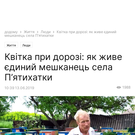
додому
Життя
Люди
Квітка при дорозі: як живе єдиний
мешканець села П’ятихатки
Життя
Люди
Квітка при дорозі: як живе
єдиний мешканець села
П’ятихатки
1988
10:39 13.06.2019