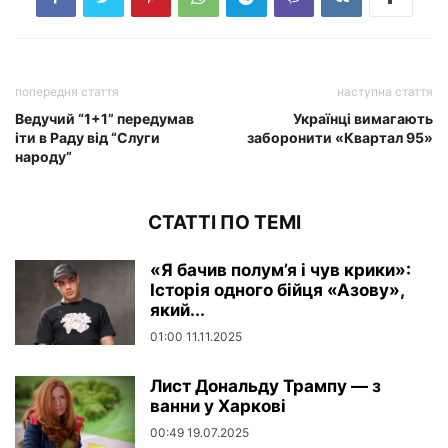
попередня стаття
наступна стаття
Ведучий “1+1” передумав
Українці вимагають
іти в Раду від “Слуги
заборонити «Квартал 95»
народу”
СТАТТІ ПО ТЕМІ
«Я бачив полум’я і чув крики»:
Історія одного бійця «Азову»,
який...
01:00 11.11.2025
Лист Дональду Трампу — з
ванни у Харкові
00:49 19.07.2025