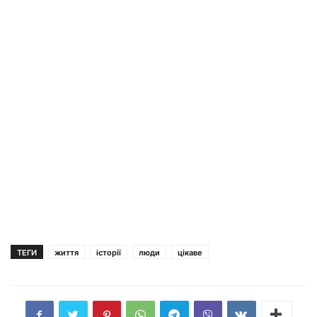
ТЕГИ
життя
історії
люди
цікаве