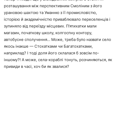
розташування між перспективним Смоліним з його
урановою шахтою та Уманню з її промисловістю,
історією й академічністю приваблювало переселенців і
зупиняло від переїзду місцевих. П’ятихатки мали
магазин, початкову школу, колгоспну контору,
автобусне сполучення… Може, треба було назвати село
якось інакше — Стохатками чи Багатохатками,
наприклад? І тоді доля його склалася б зовсім по-
іншому?! А може, села-кораблі тонуть, розчиняються, як
привиди в часі, хоч би як звалися?