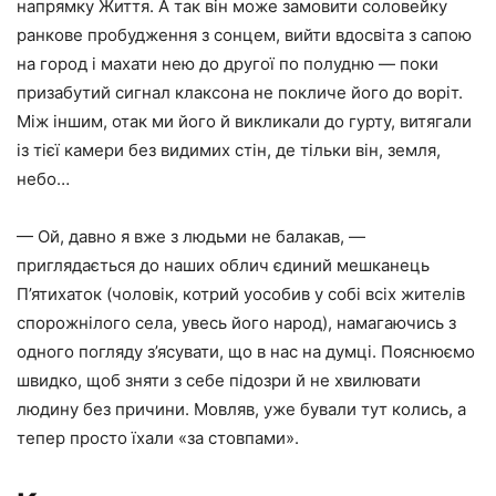
напрямку Життя. А так він може замовити соловейку
ранкове пробудження з сонцем, вийти вдосвіта з сапою
на город і махати нею до другої по полудню — поки
призабутий сигнал клаксона не покличе його до воріт.
Між іншим, отак ми його й викликали до гурту, витягали
із тієї камери без видимих стін, де тільки він, земля,
небо…
— Ой, давно я вже з людьми не балакав, —
приглядається до наших облич єдиний мешканець
П’ятихаток (чоловік, котрий уособив у собі всіх жителів
спорожнілого села, увесь його народ), намагаючись з
одного погляду з’ясувати, що в нас на думці. Пояснюємо
швидко, щоб зняти з себе підозри й не хвилювати
людину без причини. Мовляв, уже бували тут колись, а
тепер просто їхали «за стовпами».