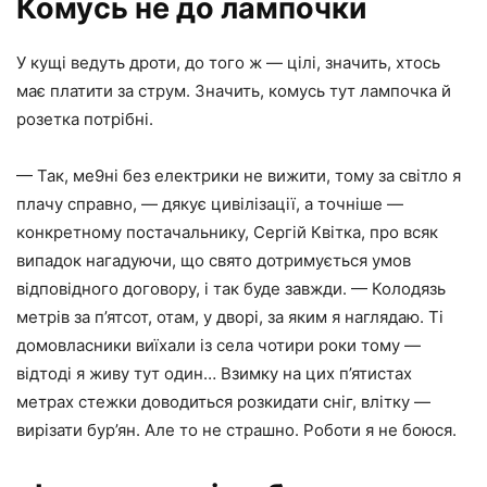
Комусь не до лампочки
У кущі ведуть дроти, до того ж — цілі, значить, хтось
має платити за струм. Значить, комусь тут лампочка й
розетка потрібні.
— Так, ме9ні без електрики не вижити, тому за світло я
плачу справно, — дякує цивілізації, а точніше —
конкретному постачальнику, Сергій Квітка, про всяк
випадок нагадуючи, що свято дотримується умов
відповідного договору, і так буде завжди. — Колодязь
метрів за п’ятсот, отам, у дворі, за яким я наглядаю. Ті
домовласники виїхали із села чотири роки тому —
відтоді я живу тут один… Взимку на цих п’ятистах
метрах стежки доводиться розкидати сніг, влітку —
вирізати бур’ян. Але то не страшно. Роботи я не боюся.