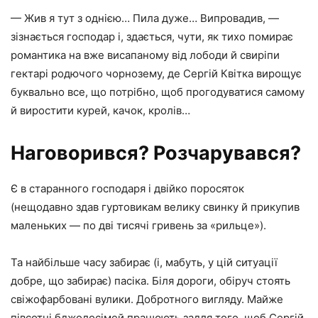
— Жив я тут з однією… Пила дуже… Випровадив, —
зізнається господар і, здається, чути, як тихо помирає
романтика на вже висапаному від лободи й свиріпи
гектарі родючого чорнозему, де Сергій Квітка вирощує
буквально все, що потрібно, щоб прогодуватися самому
й виростити курей, качок, кролів…
Наговорився? Розчарувався?
Є в старанного господаря і двійко поросяток
(нещодавно здав гуртовикам велику свинку й прикупив
маленьких — по дві тисячі гривень за «рильце»).
Та найбільше часу забирає (і, мабуть, у цій ситуації
добре, що забирає) пасіка. Біля дороги, обіруч стоять
свіжофарбовані вулики. Добротного вигляду. Майже
півсотні бджолосімей працюють задля того, щоб Сергій