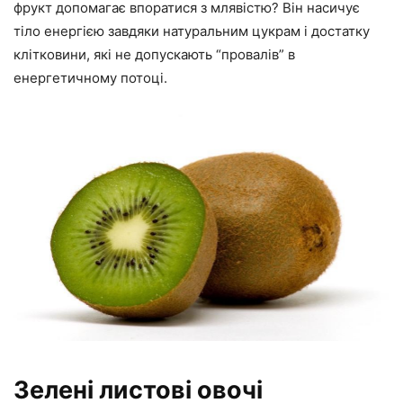
фрукт допомагає впоратися з млявістю? Він насичує
тіло енергією завдяки натуральним цукрам і достатку
клітковини, які не допускають “провалів” в
енергетичному потоці.
Зелені листові овочі