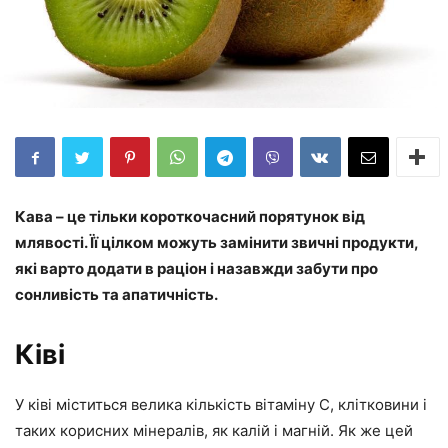
Кава – це тільки короткочасний порятунок від
млявості. Її цілком можуть замінити звичні продукти,
які варто додати в раціон і назавжди забути про
сонливість та апатичність.
Ківі
У ківі міститься велика кількість вітаміну С, клітковини і
таких корисних мінералів, як калій і магній. Як же цей