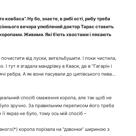
о ковбаса”. Ну бо, знаєте, в рибі ості, рибу треба
 осіннього вечора улюблений доктор Тарас ставить
 коропами. Живими. Які б’ють хвостами і лякають
, почистити від луски, вительбушити. І поки чистила,
 І тут я згадала мандрівку в Кваси, де в “Гагарін і
ячі ребра. А як вони пасували до ципівського пива…
ідеальний спосіб смаження коропа, але так щоб не
и було зручно. За правильним переписом його треба
 її якраз не було, тому ось мій спосіб –
ного(*) коропа порізала на “дзвонки” шириною з