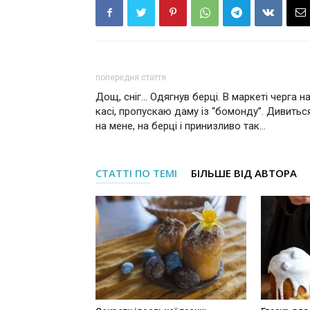
попередня стаття
Дощ, сніг… Одягнув берці. В маркеті черга н
касі, пропускаю даму із “бомонду”. Дивитьс
на мене, на берці і принизливо так…
СТАТТІ ПО ТЕМІ
БІЛЬШЕ ВІД АВТОРА