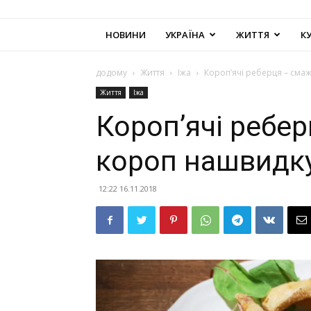
НОВИНИ
УКРАЇНА
ЖИТТЯ
К
додому
Життя
Іжа
Короп’ячі реберця – сма
Життя
Іжа
Короп’ячі ребе
короп нашвидку
12:22 16.11.2018