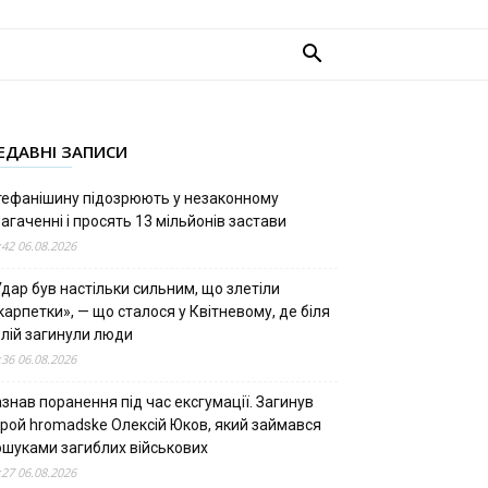
ЕДАВНІ ЗАПИСИ
тефанішину підозрюють у незаконному
агаченні і просять 13 мільйонів застави
:42 06.08.2026
дар був настільки сильним, що злетіли
арпетки», — що сталося у Квітневому, де біля
олій загинули люди
:36 06.08.2026
знав поранення під час ексгумації. Загинув
ерой hromadske Олексій Юков, який займався
ошуками загиблих військових
:27 06.08.2026