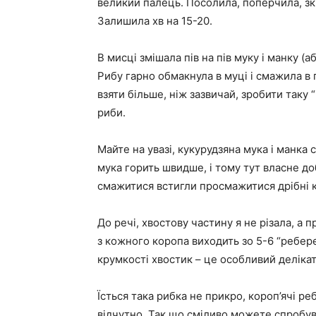
великий палець. Посолила, поперчила, з
Залишила хв на 15-20.
В мисці змішала пів на пів муку і манку (а
Рибу гарно обмакнула в муці і смажила в г
взяти більше, ніж зазвичай, зробити таку 
риби.
Майте на увазі, кукурудзяна мука і манка 
мука горить швидше, і тому тут власне д
смажитися встигли просмажитися дрібні ко
До речі, хвостову частину я не різала, а
з кожного коропа виходить зо 5-6 “ребер
крумкості хвостик – це особливий делікат
Їсться така рибка не прикро, короп’ячі р
відчутно. Так що сміливо можете спробува