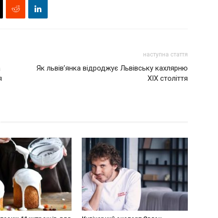
наступна стаття
а
Як львів’янка відроджує Львівську кахлярню
я
XIX століття