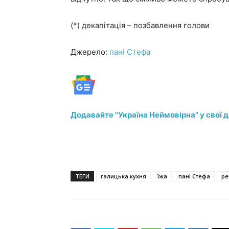
(*) декапітація – позбавлення голови
Джерело:
пані Стефа
Додавайте "Україна Неймовірна" у свої 
ТЕГИ
галицька кухня
їжа
пані Стефа
ре