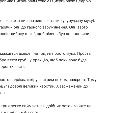
кропила цитриновим соком і цитриновою цедрою.
бо, як я вже писала вище, – взяти кукурудзяну муку).
арячій олії до гарного зарум’янення. Олії варто
“напівглибоку олію”, щоб рівень був до половини
смажаться довше і не так, як просто мука. Проста
обре взяти грубшу фракцію, щоб поки вона буде
роп’ячі ості.
 просто надсікла шкіру гострим ножем навхрест. Тому
ець” і доволі великий хвостик. А засмажений до
ес!
еберця легко виймаються, дрібних остей майже не
ти цей спосіб і собі