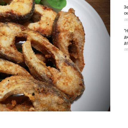
З
ск
08
“Н
д
до
08