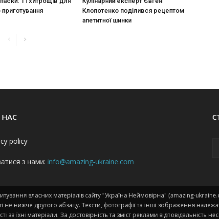
 паски: 11 хитрощів для
Кулінарний експерт Євген
 приготування
Клопотенко поділився рецептом
апетитної шинки
 НАС
С
acy policy
затися з нами:
info@amazing-ukraine.com
тування власних матеріалів сайту "Україна Неймовірна" (amazing-ukraine
і не нижче другого абзацу. Тексти, фотографії та інші зображення належа
сті за їхні матеріали. За достовірність та зміст реклами відповідальність н