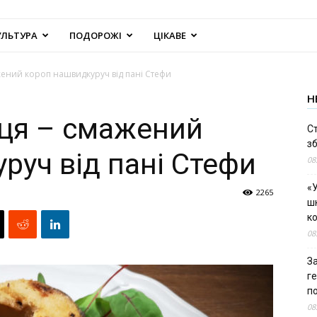
УЛЬТУРА
ПОДОРОЖІ
ЦІКАВЕ
жений короп нашвидкуруч від пані Стефи
Н
рця – смажений
С
зб
руч від пані Стефи
08
«У
2265
шк
к
08
За
г
п
08