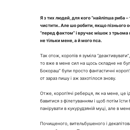
Я з тих людей, для кого “найліпша риба – т
чистити.. Але шо робити, якщо пізнього
“перед фактом” і вручає мішок з трьома
не тільки мене, а й мого пса.
Так отож, коропів я зуміла “деактивувати”
то вже в мене сил на щось складне не було.
Бокораш” були просто фантастичні короп’
от зараз пишу і аж захотілося знову.
Отже, короп’ячі реберця, як на мене, це 
бавитися з філетуванням і щоб потім їст
панірувати в кукурудзяній муці, але в мене
Почищеного, вительбушеного і декапітова