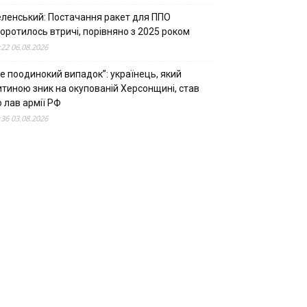
еленський: Постачання ракет для ППО
оротилось втричі, порівняно з 2025 роком
:22 06.08.2026
е поодинокий випадок”: українець, який
итиною зник на окупованій Херсонщині, став
 лав армії РФ
:36 03.08.2026