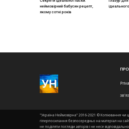
Секрети ідеальної паски:
Глазур для
неймовірний бабусин рецепт,
ідеального
якому сотні років
ПРО
Priv
зв'я
"Україна Неймовірна" 2016-2021 © Копіювання чи ци
гіперпосилання безпосередньо на матеріал на сайт
не поділяти погляди авторів і не несе відповідально