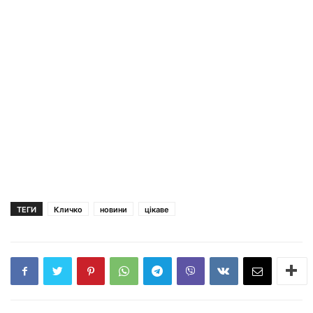
ТЕГИ
Кличко
новини
цікаве