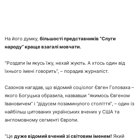
На його думку,
більшості представників “Слуги
народу” краще взагалі мовчати.
“Роздати їм якусь їжу, нехай жують. А хтось один від
їхнього імені говорить”, – порадив журналіст.
Сазонов нагадав, що відомий соціолог Євген Головаха –
якого Богуцька образила, назвавши “якимось Євгеном
Івановичем” і “дідусем позаминулого століття”, – один із
найбільш цитованих українських вчених у США та
англомовному сегменті Європи.
“Це
дуже відомий вчений зі світовим іменем!
Який