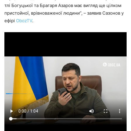
тлі Богуцької та Брагаря Азаров має вигляд ще цілком
пристойної, врівноваженої людини”, – заявив Сазонов у
ефірі
ObozTV
.