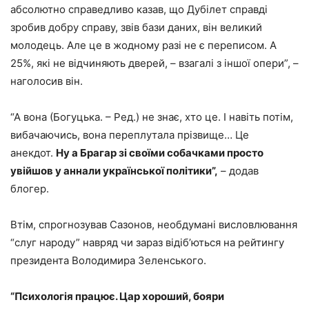
абсолютно справедливо казав, що Дубілет справді
зробив добру справу, звів бази даних, він великий
молодець. Але це в жодному разі не є переписом. А
25%, які не відчиняють дверей, – взагалі з іншої опери”, –
наголосив він.
“А вона (Богуцька. – Ред.) не знає, хто це. І навіть потім,
вибачаючись, вона переплутала прізвище… Це
анекдот.
Ну а Брагар зі своїми собачками просто
увійшов у аннали української політики”,
– додав
блогер.
Втім, спрогнозував Сазонов, необдумані висловлювання
“слуг народу” навряд чи зараз відіб’ються на рейтингу
президента Володимира Зеленського.
“Психологія працює. Цар хороший, бояри