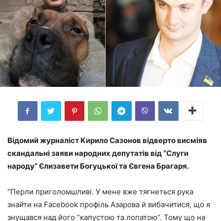
Відомий журналіст Кирило Сазонов відверто висміяв
скандальні заяви народних депутатів від “Слуги
народу” Єлизавети Богуцької та Євгена Брагаря.
“Перли приголомшливі. У мене вже тягнеться рука
знайти на Facebook профіль Азарова й вибачитися, що я
знущався над його “капустою та лопатою”. Тому що на