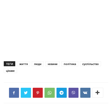
ТЕГИ
життя
люди
новини
політика
суспільство
цікаве