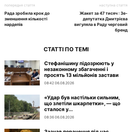
попередня стаття
наступна стаття
Рада зробила крок до
Жакет за 47 тисяч : Зе-
зменшення кількості
депутатка Дмитрієва
нардепів
вигуляла в Раду черговий
бренд
СТАТТІ ПО ТЕМІ
Стефанішину підозрюють у
незаконному збагаченні і
просять 13 мільйонів застави
08:42 06.08.2026
«Удар був настільки сильним,
що злетіли шкарпетки», — що
сталося у...
08:36 06.08.2026
Зазнав поранення під час