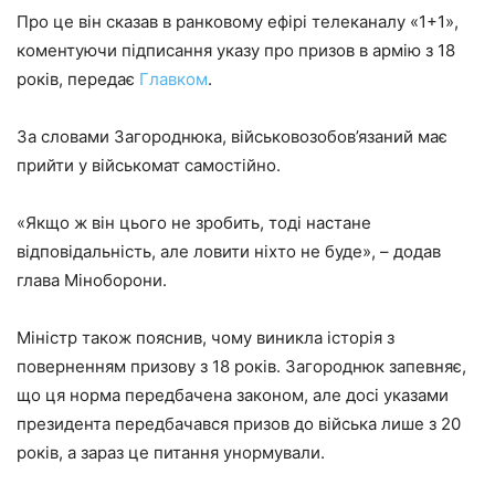
Про це він сказав в ранковому ефірі телеканалу «1+1»,
коментуючи підписання указу про призов в армію з 18
років, передає
Главком
.
За словами Загороднюка, військовозобов’язаний має
прийти у військомат самостійно.
«Якщо ж він цього не зробить, тоді настане
відповідальність, але ловити ніхто не буде», – додав
глава Міноборони.
Міністр також пояснив, чому виникла історія з
поверненням призову з 18 років. Загороднюк запевняє,
що ця норма передбачена законом, але досі указами
президента передбачався призов до війська лише з 20
років, а зараз це питання унормували.