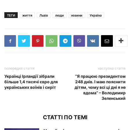
ТЕГИ
життя
Львів
люди
новини
Україна
попередня стаття
наступна стаття
Українці Ірландії зібрали
“Я працюю президентом
більше 1,4 тисячі євро для
248 днів. І маю пояснити
українських воїнів і сиріт
дітям, чому всі ці дні я не
вдома” – Володимир
Зеленський
СТАТТІ ПО ТЕМІ