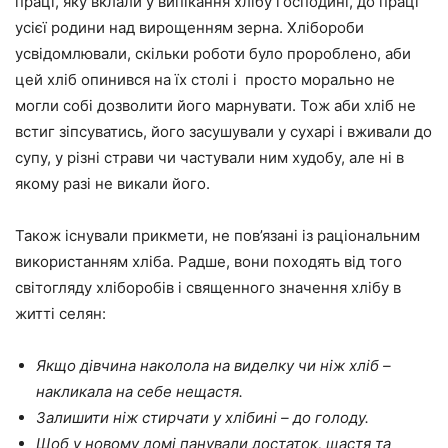
праці, яку вклали у випікання хлібу господині, до праці
усієї родини над вирощенням зерна. Хлібороби
усвідомлювали, скільки роботи було пророблено, аби
цей хліб опинився на їх столі і просто морально не
могли собі дозволити його марнувати. Тож аби хліб не
встиг зіпсуватись, його засушували у сухарі і вживали до
супу, у різні страви чи частували ним худобу, але ні в
якому разі не викали його.
Також існували прикмети, не пов’язані із раціональним
використанням хліба. Радше, вони походять від того
світогляду хліборобів і священного значення хлібу в
житті селян:
Якщо дівчина наколола на виделку чи ніж хліб –
накликала на себе нещастя.
Залишити ніж стирчати у хлібині – до голоду.
Щоб у новому домі панували достаток, щастя та