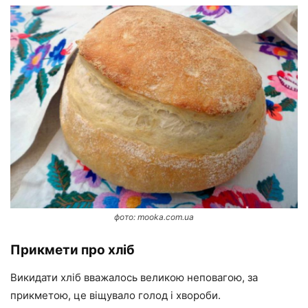
фото: mooka.com.ua
Прикмети про хліб
Викидати хліб вважалось великою неповагою, за
прикметою, це віщувало голод і хвороби.