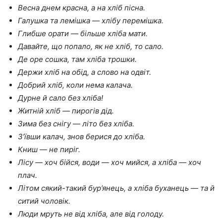
Весна днем красна, а на хліб пісна.
Галушка та лемішка — хлібу перемішка.
Глибше орати — більше хліба мати.
Давайте, що попало, як не хліб, то сало.
Де оре сошка, там хліба трошки.
Держи хліб на обід, а слово на одвіт.
Добрий хліб, коли нема калача.
Дурне й сало без хліба!
Житній хліб — пирогів дід.
Зима без снігу — літо без хліба.
З’ївши калач, знов берися до хліба.
Книш — не пиріг.
Лісу — хоч бійся, води — хоч мийся, а хлі­ба — хоч
плач.
Літом сякий-такий бур’янець, а хліба буха­нець — та й
ситий чоловік.
Люди мруть не від хліба, але від голоду.