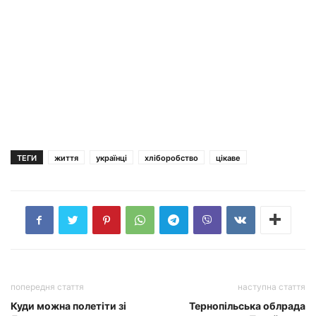
ТЕГИ
життя
українці
хліборобство
цікаве
попередня стаття
наступна стаття
Куди можна полетіти зі
Тернопільська облрада