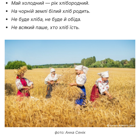
Май холодний — рік хлібородний.
На чорній землі білий хліб родить.
Не буде хліба, не буде й обіда.
Не всякий паше, хто хліб їсть.
фото: Анна Сенік