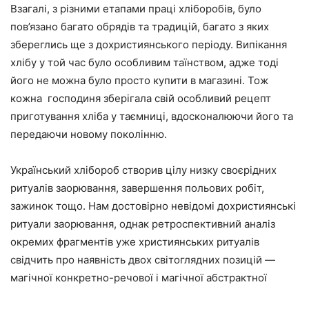
Взагалі, з різними етапами праці хліборобів, було
пов’язано багато обрядів та традицій, багато з яких
збереглись ще з дохристиянського періоду. Випікання
хлібу у той час було особливим таїнством, адже тоді
його не можна було просто купити в магазині. Тож
кожна господиня зберігала свій особливий рецепт
приготування хліба у таємниці, вдосконалюючи його та
передаючи новому поколінню.
Український хлібороб створив цілу низку своєрідних
ритуалів заорювання, завершення польових робіт,
зажинок тощо. Нам достовірно невідомі дохристиянські
ритуали заорювання, однак ретроспективний аналіз
окремих фрагментів уже християнських ритуалів
свідчить про наявність двох світоглядних позицій —
магічної конкретно-речової і магічної абстрактної