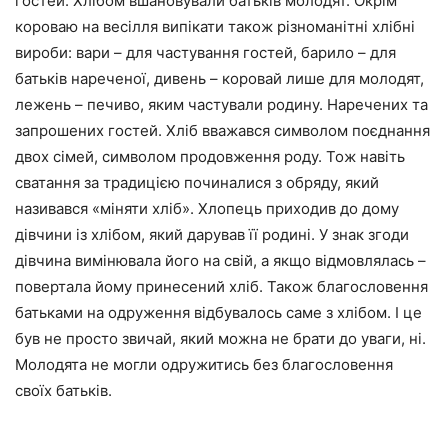
гостей. Хлібом вшановували батьків молодят. Окрім
короваю на весілля випікати також різноманітні хлібні
вироби: вари – для частування гостей, барило – для
батьків нареченої, дивень – коровай лише для молодят,
лежень – печиво, яким частували родину. Наречених та
запрошених гостей. Хліб вважався символом поєднання
двох сімей, символом продовження роду. Тож навіть
сватання за традицією починалися з обряду, який
називався «міняти хліб». Хлопець приходив до дому
дівчини із хлібом, який дарував її родині. У знак згоди
дівчина вимінювала його на свій, а якщо відмовлялась –
повертала йому принесений хліб. Також благословення
батьками на одруження відбувалось саме з хлібом. І це
був не просто звичай, який можна не брати до уваги, ні.
Молодята не могли одружитись без благословення
своїх батьків.