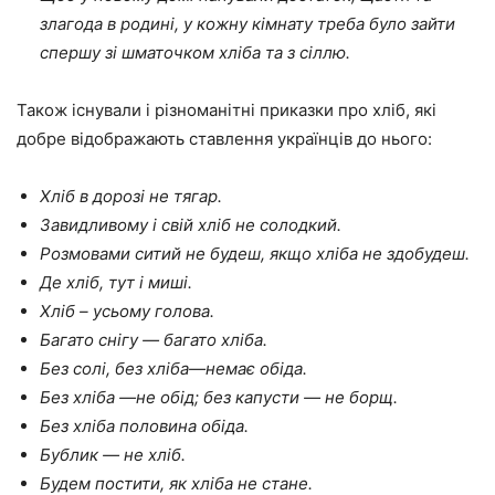
злагода в родині, у кожну кімнату треба було зайти
спершу зі шматочком хліба та з сіллю.
Також існували і різноманітні приказки про хліб, які
добре відображають ставлення українців до нього:
Хліб в дорозі не тягар.
Завидливому і свій хліб не солодкий.
Розмовами ситий не будеш, якщо хліба не здобудеш.
Де хліб, тут і миші.
Хліб – усьому голова.
Багато снігу — багато хліба.
Без солі, без хліба—немає обіда.
Без хліба —не обід; без капусти — не борщ.
Без хліба половина обіда.
Бублик — не хліб.
Будем постити, як хліба не стане.