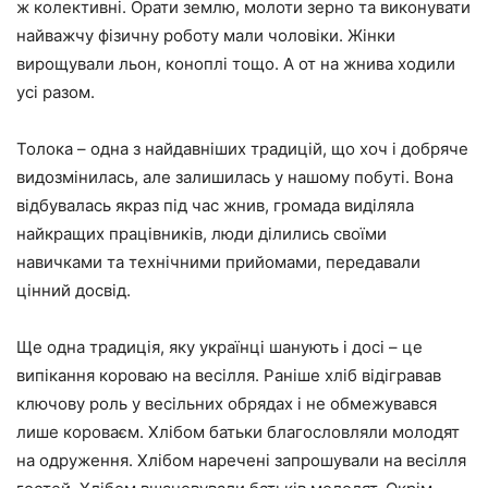
ж колективні. Орати землю, молоти зерно та виконувати
найважчу фізичну роботу мали чоловіки. Жінки
вирощували льон, коноплі тощо. А от на жнива ходили
усі разом.
Толока – одна з найдавніших традицій, що хоч і добряче
видозмінилась, але залишилась у нашому побуті. Вона
відбувалась якраз під час жнив, громада виділяла
найкращих працівників, люди ділились своїми
навичками та технічними прийомами, передавали
цінний досвід.
Ще одна традиція, яку українці шанують і досі – це
випікання короваю на весілля. Раніше хліб відігравав
ключову роль у весільних обрядах і не обмежувався
лише короваєм. Хлібом батьки благословляли молодят
на одруження. Хлібом наречені запрошували на весілля