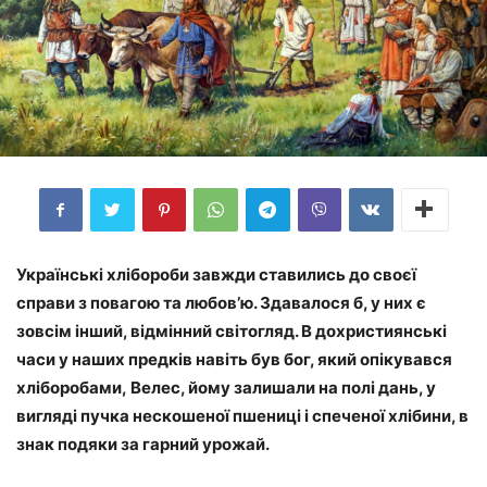
Українські хлібороби завжди ставились до своєї
справи з повагою та любов’ю. Здавалося б, у них є
зовсім інший, відмінний світогляд. В дохристиянські
часи у наших предків навіть був бог, який опікувався
хліборобами, Велес, йому залишали на полі дань, у
вигляді пучка нескошеної пшениці і спеченої хлібини, в
знак подяки за гарний урожай.