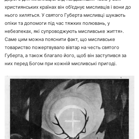
християнських країнах він об’єднує мисливців і вони до
нього хиляться. У святого Губерта мисливці шукають
опіки та допомоги під час тяжких полювань, у
небезпеках, які супроводжують мисливське життя».
Саме цим можна пояснити факт, що мисливське
товариство пожертвувало вівтар на честь святого
Губерта, а також благало його, щоб він заступився за
них перед Богом при кожній мисливські пригоді.