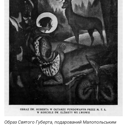
Образ Святого Губерта, подарований Малопольським