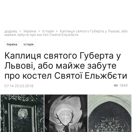
додому
Україна
Історія
Каплиця святого Губерта у Львові, або
майже забуте про костел Святої Ельжбєти
Україна
Історія
Каплиця святого Губерта у
Львові, або майже забуте
про костел Святої Ельжбєти
1846
07:14 25.02.2018