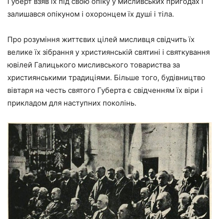
Губерт взяв їх під свою опіку у мисливських пригодах і
залишався опікуном і охоронцем їх душі і тіла.
Про розуміння життєвих цілей мисливця свідчить їх
велике їх зібрання у християнській святині і святкування
ювілей Галицького мисливського товариства за
християнськими традиціями. Більше того, будівництво
вівтаря на честь святого Губерта є свідченням їх віри і
прикладом для наступних поколінь.