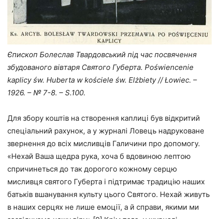
Єпископ Болеслав Твардовський під час посвячення
збудованого вівтаря Святого Губерта. Poświencenie
kaplicy św. Huberta w kościele św. Elżbiety // Łowiec. –
1926. – № 7-8. – S.100.
Для збору коштів на створення каплиці був відкритий
спеціальний рахунок, а у журналі Ловець надруковане
звернення до всіх мисливців Галичини про допомогу.
«Нехай Ваша щедра рука, хоча б вдовиною лептою
спричинеться до так дорогого кожному серцю
мисливця святого Губерта і підтримає традицію наших
батьків вшанування культу цього Святого. Нехай живуть
в наших серцях не лише емоції, а й справи, якими ми