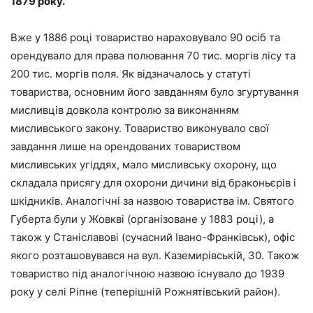
1879 року.
Вже у 1886 році товариство нараховувало 90 осіб та
орендувало для права полювання 70 тис. моргів лісу та
200 тис. моргів поля. Як відзначалось у статуті
товариства, основним його завданням було згуртування
мисливців довкола контролю за виконанням
мисливського закону. Товариство виконувало свої
завдання лише на орендованих товариством
мисливських угіддях, мало мисливську охорону, що
складала присягу для охорони дичини від браконьєрів і
шкідників. Аналогічні за назвою товариства ім. Святого
Губерта були у Жовкві (організоване у 1883 році), а
також у Станіславові (сучасний Івано-Франківськ), офіс
якого розташовувався на вул. Каземирівській, 30. Також
товариство під аналогічною назвою існувало до 1939
року у селі Ріпне (теперішній Рожнятівський район).