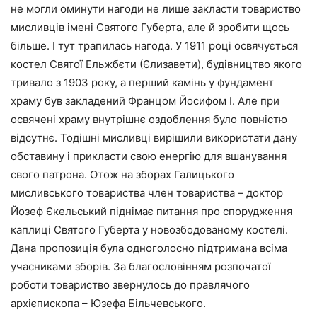
не могли оминути нагоди не лише закласти товариство
мисливців імені Святого Губерта, але й зробити щось
більше. І тут трапилась нагода. У 1911 році освячується
костел Святої Ельжбєти (Єлизавети), будівництво якого
тривало з 1903 року, а перший камінь у фундамент
храму був закладений Францом Йосифом I. Але при
освячені храму внутрішнє оздоблення було повністю
відсутнє. Тодішні мисливці вирішили використати дану
обставину і прикласти свою енергію для вшанування
свого патрона. Отож на зборах Галицького
мисливського товариства член товариства – доктор
Йозеф Єкельський піднімає питання про спорудження
каплиці Святого Губерта у новозбодованому костелі.
Дана пропозиція була одноголосно підтримана всіма
учасниками зборів. За благословінням розпочатої
роботи товариство звернулось до правлячого
архієпископа – Юзефа Більчевського.