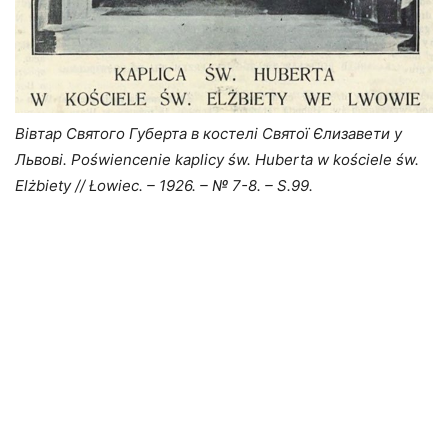
Вівтар Святого Губерта в костелі Святої Єлизавети у
Львові. Poświencenie kaplicy św. Huberta w kościele św.
Elżbiety // Łowiec. – 1926. – № 7-8. – S.99.