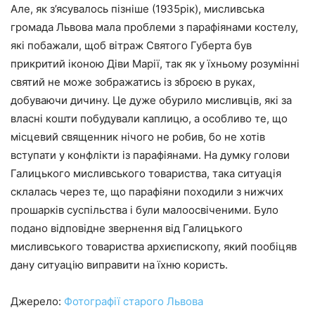
Але, як з’ясувалось пізніше (1935рік), мисливська
громада Львова мала проблеми з парафіянами костелу,
які побажали, щоб вітраж Святого Губерта був
прикритий іконою Діви Марії, так як у їхньому розумінні
святий не може зображатись із зброєю в руках,
добуваючи дичину. Це дуже обурило мисливців, які за
власні кошти побудували каплицю, а особливо те, що
місцевий священник нічого не робив, бо не хотів
вступати у конфлікти із парафіянами. На думку голови
Галицького мисливського товариства, така ситуація
склалась через те, що парафіяни походили з нижчих
прошарків суспільства і були малоосвіченими. Було
подано відповідне звернення від Галицького
мисливського товариства архиєпископу, який пообіцяв
дану ситуацію виправити на їхню користь.
Джерело:
Фотографії старого Львова