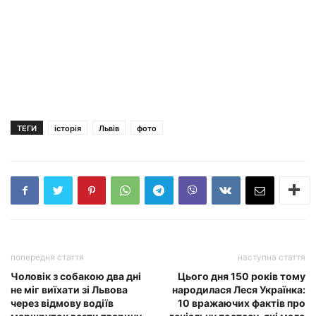
ТЕГИ
історія
Львів
фото
попередня стаття
наступна стаття
Чоловік з собакою два дні
Цього дня 150 років тому
не міг виїхати зі Львова
народилася Леся Українка:
через відмову водіїв
10 вражаючих фактів про