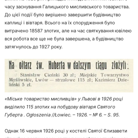
часу заснування Галицького мисливського товариства.
До цієї події було вирішено завершити будівництво
каплиці і вівтаря. Всього на їх спорудження було
витрачено 18587 злотих, але на час святкування ювілею
вся робота все ще не була завершена, а будівництво
затягнулось до 1927 року.
«Міське товариство мисливців» у Львові в 1926 році
виділило 115 злотих на побудову вівтаря Святого
Губерта . Ogłoszenia //Łowiec. – 1926. – № 6. – S. 95.
Однак 16 червня 1926 році у костелі Святої Єлизавети