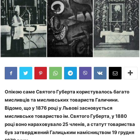
Опікою саме Святого Губерта користувалось багато
мисливців та мисливських товариств Галичини.
Відомо, що у 1876 році у Львові засновується
мисливське товариство ім. Святого Губерта, у 1880
році воно нараховувало 25 членів, а статут товариства
був затверджений Галицьким намісництвом 19 грудня