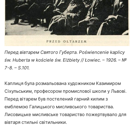
Перед вівтарем Святого Губерта. Poświencenie kaplicy
św. Huberta w kościele św. Elżbiety // Łowiec. – 1926. – №
7-8. – S.101.
Каплиця була розмальована художником Казимиром
Сіхульським, професором промислової школи у Львові.
Перед вітарем був постелений гарний килим з
емблемою Галицького мисливського товариства.
Лисовицьке мисливське товариство пожертвувало для
вівтаря стильні світильники.