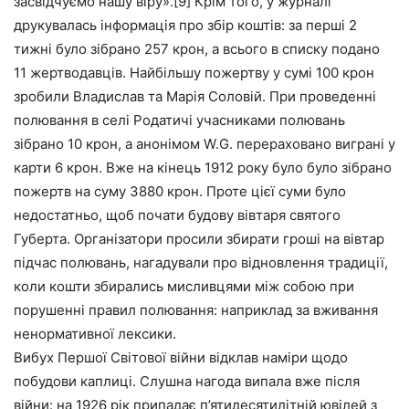
засвідчуємо нашу віру».[9] Крім того, у журналі
друкувалась інформація про збір коштів: за перші 2
тижні було зібрано 257 крон, а всього в списку подано
11 жертводавців. Найбільшу пожертву у сумі 100 крон
зробили Владислав та Марія Соловій. При проведенні
полювання в селі Родатичі учасниками полювань
зібрано 10 крон, а анонімом W.G. перераховано виграні у
карти 6 крон. Вже на кінець 1912 року було було зібрано
пожертв на суму 3880 крон. Проте цієї суми було
недостатньо, щоб почати будову вівтаря святого
Губерта. Організатори просили збирати гроші на вівтар
підчас полювань, нагадували про відновлення традиції,
коли кошти збирались мисливцями між собою при
порушенні правил полювання: наприклад за вживання
ненормативної лексики.
Вибух Першої Світової війни відклав наміри щодо
побудови каплиці. Слушна нагода випала вже після
війни: на 1926 рік припадає п’ятидесятилітній ювілей з