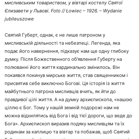
мисливським товариством, у вівтарі костелу Святої
Єлизавети у Львові. Foto // Łowiec – 1926. – Wydanie
jubileuszowe
Святий Губерт, однак, є не лише патроном у
мисливській діяльності та небезпеці. Легенда, яка
подає його навернення, підказує нам ще одну глибоку
думку. Після Божественного об’явлення Губерту на
полюванні його життя кардинально змінилось. Він
покаявся покинув мирське життя, став священником і
присвятив себе виключно Богові. Ця історія із життя
майбутнього патрона мисливців вчить, як йти до
правдивої цілі життя. А на думку архиєпископа, «нашою
ціллю є Бог. Тому у нашій земній подорожі нам не
можна відхилятись від Бога і від тієї дороги, що веде до
Бога». Архиєпископ виразив подяку мисливцям та їх
родинам за каплицю та вівтар та побажав, щоб Святий