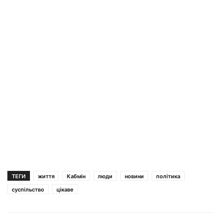
ТЕГИ
життя
Кабмін
люди
новини
політика
суспільство
цікаве