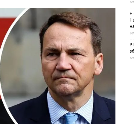
08
На
Н
н
08
В 
з
08