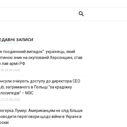
ЕДАВНІ ЗАПИСИ
е поодинокий випадок”: українець, який
итиною зник на окупованій Херсонщині, став
 лав армії РФ
:36 03.08.2026
онсули очікують доступу до директора CEO
ub, затриманого в Польщі “за крадіжку
елосипедів” – МЗС
:27 03.08.2026
логерка Лумер: Американцям не слід більше
роводити переговори щодо війни в Україні в
оскві