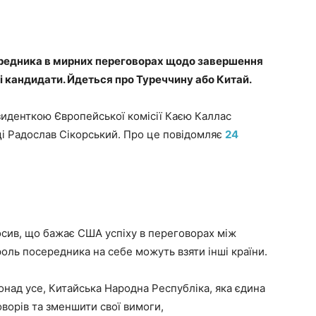
редника в мирних переговорах щодо завершення
нші кандидати. Йдеться про Туреччину або Китай.
езиденткою Європейської комісії Каєю Каллас
щі Радослав Сікорський. Про це повідомляє
24
осив, що бажає США успіху в переговорах між
 роль посередника на себе можуть взяти інші країни.
 понад усе, Китайська Народна Республіка, яка єдина
ворів та зменшити свої вимоги,