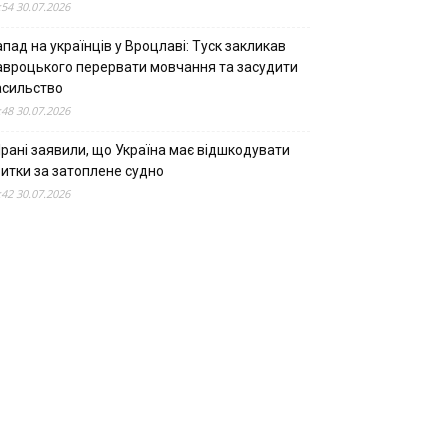
:54 30.07.2026
пад на українців у Вроцлаві: Туск закликав
авроцького перервати мовчання та засудити
асильство
:48 30.07.2026
Ірані заявили, що Україна має відшкодувати
битки за затоплене судно
:42 30.07.2026