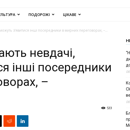
УЛЬТУРА
ПОДОРОЖІ
ЦІКАВЕ
ожуть з’явитися інші посередники в мирних переговорах, –...
Н
ють невдачі,
“Н
д
ся інші посередники
до
08
оворах, –
К
Cl
в
08
533
Б
п
М