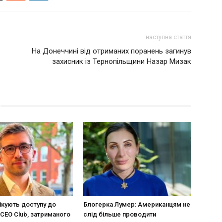
наступна стаття
На Донеччині від отриманих поранень загинув
захисник із Тернопільщини Назар Мизак
ікують доступу до
Блогерка Лумер: Американцям не
CEO Club, затриманого
слід більше проводити