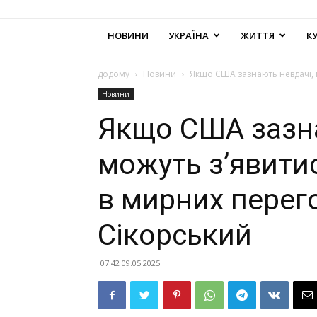
НОВИНИ
УКРАЇНА
ЖИТТЯ
К
додому
Новини
Якщо США зазнають невдачі, м
Новини
Якщо США зазна
можуть з’явити
в мирних перег
Сікорський
07:42 09.05.2025