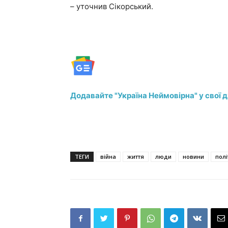
– уточнив Сікорський.
Додавайте "Україна Неймовірна" у свої 
ТЕГИ
війна
життя
люди
новини
полі