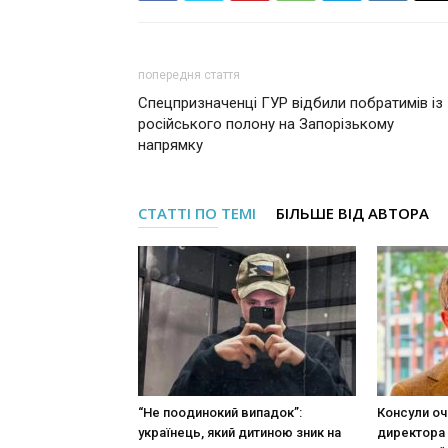
попередня стаття
Спецпризначенці ГУР відбили побратимів із
російського полону на Запорізькому
напрямку
СТАТТІ ПО ТЕМІ
БІЛЬШЕ ВІД АВТОРА
“Не поодинокий випадок”:
Консули оч
українець, який дитиною зник на
директора 