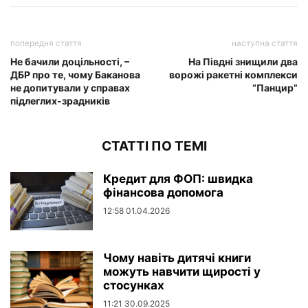
попередня стаття
наступна стаття
Не бачили доцільності, –
На Півдні знищили два
ДБР про те, чому Баканова
ворожі ракетні комплекси
не допитували у справах
“Панцир”
підлеглих-зрадників
СТАТТІ ПО ТЕМІ
Кредит для ФОП: швидка
фінансова допомога
12:58 01.04.2026
Чому навіть дитячі книги
можуть навчити щирості у
стосунках
11:21 30.09.2025