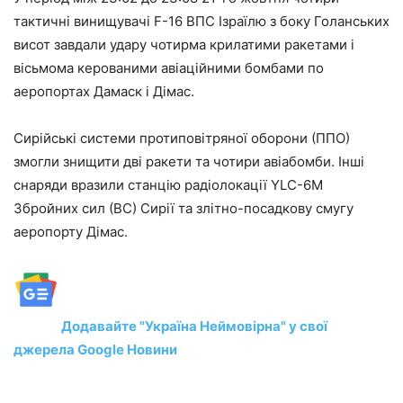
тактичні винищувачі F-16 ВПС Ізраїлю з боку Голанських
висот завдали удару чотирма крилатими ракетами і
вісьмома керованими авіаційними бомбами по
аеропортах Дамаск і Дімас.
Сирійські системи протиповітряної оборони (ППО)
змогли знищити дві ракети та чотири авіабомби. Інші
снаряди вразили станцію радіолокації YLC-6M
Збройних сил (ВС) Сирії та злітно-посадкову смугу
аеропорту Дімас.
Додавайте "Україна Неймовірна" у свої
джерела Google Новини