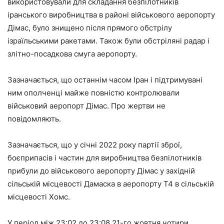
використовували для складання безпілотників
іранського виробництва в районі військового аеропорту
Дімас, було знищено після прямого обстрілу
ізраїльськими ракетами. Також були обстріляні радар і
злітно-посадкова смуга аеропорту.
Зазначається, що останнім часом Іран і підтримувані
ним ополченці майже повністю контролювали
військовий аеропорт Дімас. Про жертви не
повідомляють.
Зазначається, що у січні 2022 року партії зброї,
боєприпасів і частин для виробництва безпілотників
прибули до військового аеропорту Дімас у західній
сільській місцевості Дамаска в аеропорту Т4 в сільській
місцевості Хомс.
У період між 23:02 до 23:08 21-го жовтня чотири