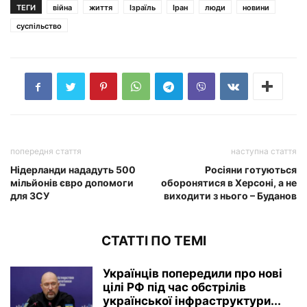
ТЕГИ
війна
життя
Ізраїль
Іран
люди
новини
суспільство
попередня стаття
наступна стаття
Нідерланди нададуть 500
Росіяни готуються
мільйонів євро допомоги
оборонятися в Херсоні, а не
для ЗСУ
виходити з нього – Буданов
СТАТТІ ПО ТЕМІ
Українців попередили про нові
цілі РФ під час обстрілів
української інфраструктури...