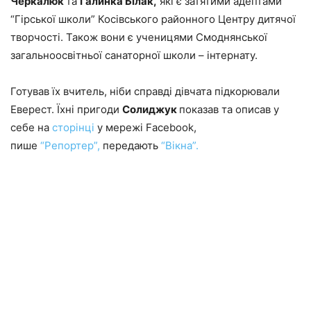
Черкалюк
та
Галинка Білак,
які є затятими адептами
“Гірської школи” Косівського районного Центру дитячої
творчості. Також вони є ученицями Смоднянської
загальноосвітньої санаторної школи – інтернату.
Готував їх вчитель, ніби справді дівчата підкорювали
Еверест. Їхні пригоди
Солиджук
показав та описав у
себе на
сторінці
у мережі Facebook,
пише
“Репортер”,
передають
“Вікна”.