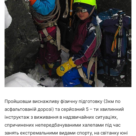
Пройшовши виснажливу фізичну підготовку (3км по
асфальтованій дорозі) та серйозний 5 – ти хвилинний
інструктаж з виживання в надзвичайних ситуаціях,
спричинених непередбачуваними халепами під час
занять екстремальними видами спорту, на світанку юні