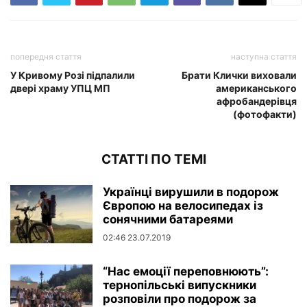
попередня стаття
наступна стаття
У Кривому Розі підпалили
Брати Клички виховали
двері храму УПЦ МП
американського
афробандерівця
(фотофакти)
СТАТТІ ПО ТЕМІ
Українці вирушили в подорож
Європою на велосипедах із
сонячними батареями
02:46 23.07.2019
“Нас емоції переповнюють”:
тернопільські випускники
розповіли про подорож за