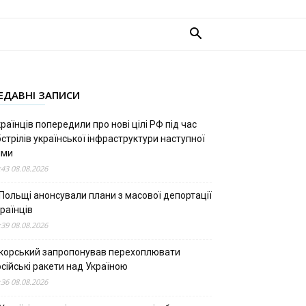
ЕДАВНІ ЗАПИСИ
раїнців попередили про нові цілі РФ під час
стрілів української інфраструктури наступної
ими
:43 08.08.2026
 Польщі анонсували плани з масової депортації
раїнців
:39 08.08.2026
ікорський запропонував перехоплювати
сійські ракети над Україною
:36 08.08.2026