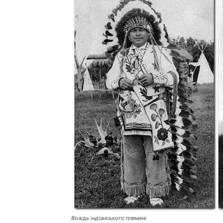
Вождь індіанського племені