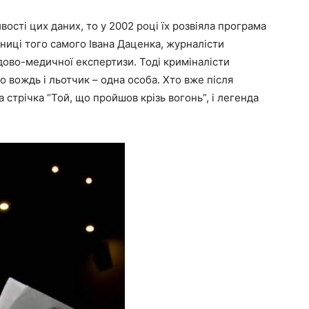
вості цих даних, то у 2002 році їх розвіяла програма
ниці того самого Івана Даценка, журналісти
дово-медичної експертизи. Тоді криміналісти
о вождь і льотчик – одна особа. Хто вже після
 стрічка “Той, що пройшов крізь вогонь”, і легенда