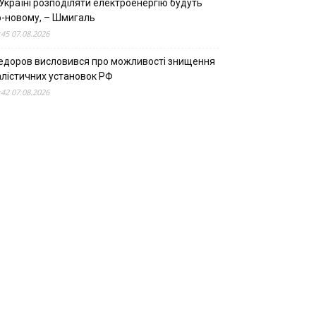
Україні розподіляти електроенергію будуть
о-новому, – Шмигаль
:45 07.08.2026
едоров висловився про можливості знищення
алістичних установок РФ
:42 07.08.2026