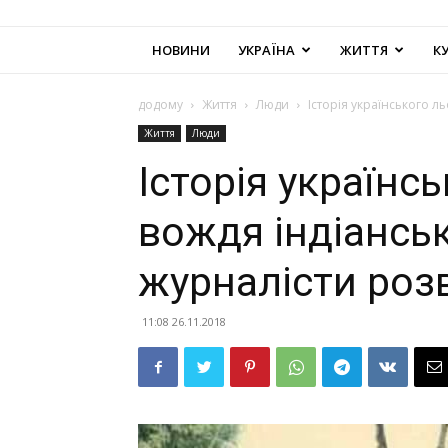
НОВИНИ
УКРАЇНА
ЖИТТЯ
К
додому
Життя
Люди
Історія українського л
Життя
Люди
Історія українс
вождя індіанськ
журналісти роз
11:08 26.11.2018