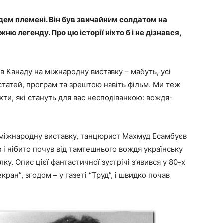
ждем племені. Він був звичайним солдатом на
ню легенду. Про цю історії ніхто б і не дізнався,
 в Канаду на міжнародну виставку – мабуть, усі
статей, програм та зрештою навіть фільм. Ми теж
акти, які стануть для вас несподіванкою: вождя-
а міжнародну виставку, танцюрист Махмуд Есамбуєв
 і нібито почув від тамтешнього вождя українську
у. Опис цієї фантастичної зустрічі з’явився у 80-х
ран”, згодом – у газеті “Труд”, і швидко почав