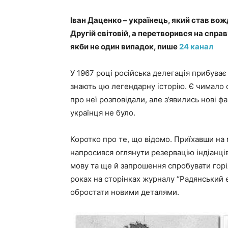
Іван Даценко – українець, який став во
Другій світовій, а перетворився на справж
якби не один випадок, пише
24 канал
У 1967 році російська делегація прибуває
знають цю легендарну історію. Є чимало 
про неї розповідали, але з’явились нові ф
українця не було.
Коротко про те, що відомо. Приїхавши н
напросився оглянути резервацію індіанців
мову та ще й запрошення спробувати горілк
роках на сторінках журналу “Радянський ек
обростати новими деталями.