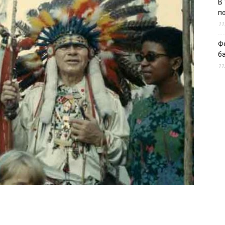
В 
п
11
Ф
б
11