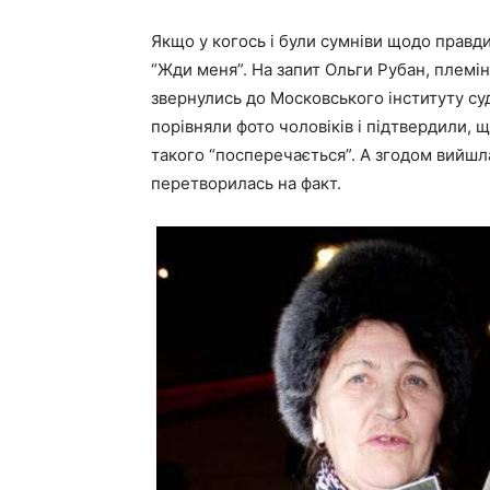
Якщо у когось і були сумніви щодо правди
“Жди меня”. На запит Ольги Рубан, племін
звернулись до Московського інституту су
порівняли фото чоловіків і підтвердили, щ
такого “посперечається”. А згодом вийшла
перетворилась на факт.