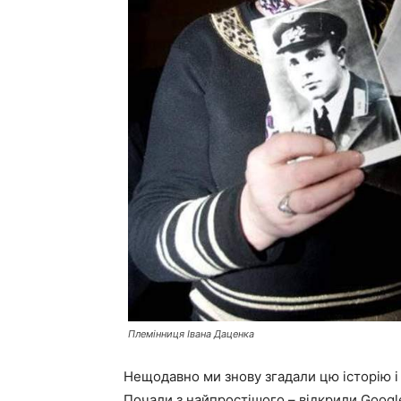
Племінниця Івана Даценка
Нещодавно ми знову згадали цю історію і
Почали з найпростішого – відкрили Google