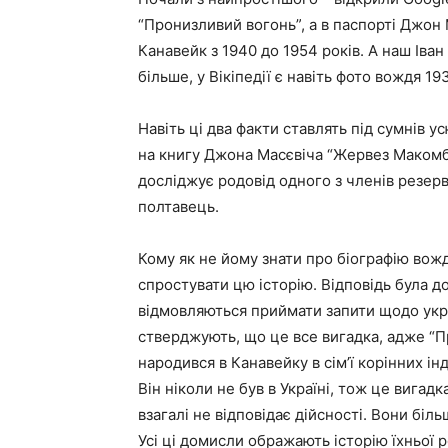
“Пронизливий вогонь”, а в паспорті Джон
Канавейк з 1940 до 1954 років. А наш Іва
більше, у Вікіпедії є навіть фото вождя 
Навіть ці два факти ставлять під сумнів 
на книгу Джона Масєвіча “Жервез Макомбер
досліджує родовід одного з членів резерва
полтавець.
Кому як не йому знати про біографію вож
спростувати цю історію. Відповідь була до
відмовляються приймати запити щодо украї
стверджують, що це все вигадка, адже “
народився в Канавейку в сім’ї корінних і
Він ніколи не був в Україні, тож це вигадк
взагалі не відповідає дійсності. Вони бі
Усі ці домисли ображають історію їхньої р