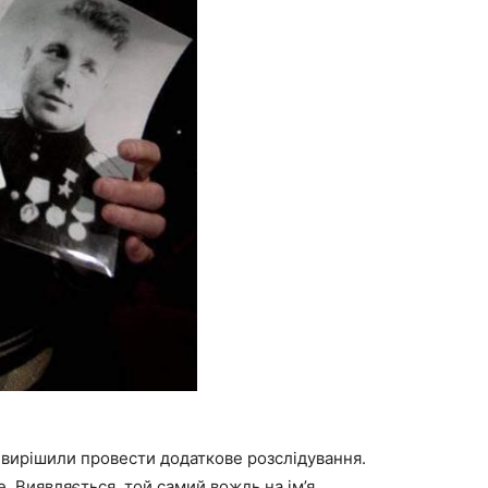
 вирішили провести додаткове розслідування.
. Виявляється, той самий вождь на ім’я