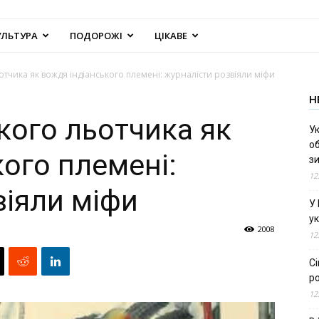
УЛЬТУРА
ПОДОРОЖІ
ЦІКАВЕ
ьотчика як вождя індіанського племені: журналісти розвіяли міфи
Н
ького льотчика як
Ук
об
ого племені:
з
12
віяли міфи
У
ук
2008
12
С
ро
12