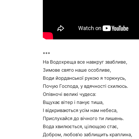
***
На Водохреща все навкруг звабливе,
Зимове свято наше особливе,
Води йорданської рукою я торкнусь,
Почую Господа, у вдячності схилюсь.
Опівночі великі чудеса:
Вщухає вітер і панує тиша,
І відкриваються усім нам небеса,
Прислухайся до вічного ти лишень.
Вода хвилюється, цілющою стає,
Добром, любов’ю заблищить краплина,