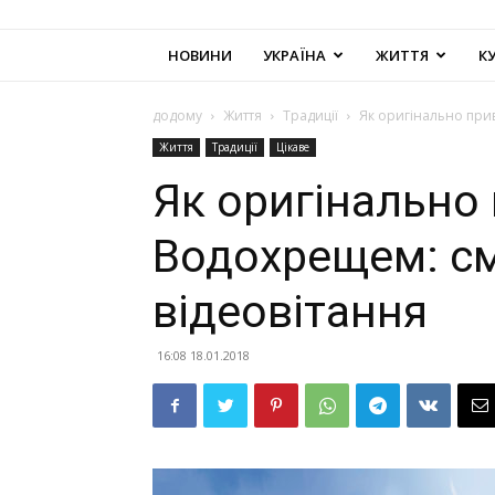
НОВИНИ
УКРАЇНА
ЖИТТЯ
К
додому
Життя
Традиції
Як оригінально прив
Життя
Традиції
Цікаве
Як оригінально 
Водохрещем: смс
відеовітання
16:08 18.01.2018