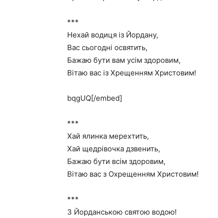
***
Нехай водиця із Йордану,
Вас сьогодні освятить,
Бажаю бути вам усім здоровим,
Вітаю вас із Хрещенням Христовим!
bqgUQ[/embed]
***
Хай ялинка мерехтить,
Хай щедрівочка дзвенить,
Бажаю бути всім здоровим,
Вітаю вас з Охрещенням Христовим!
***
З Йорданською святою водою!