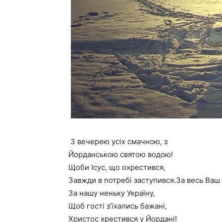
З вечерею усіх смачною, з
Йорданською святою водою!
Щоби Ісус, що охрестився,
Завжди в потребі заступився.За весь Ваш р
За нашу неньку Україну,
Щоб гості з’їхались бажані,
Христос хрестився у Йордані!