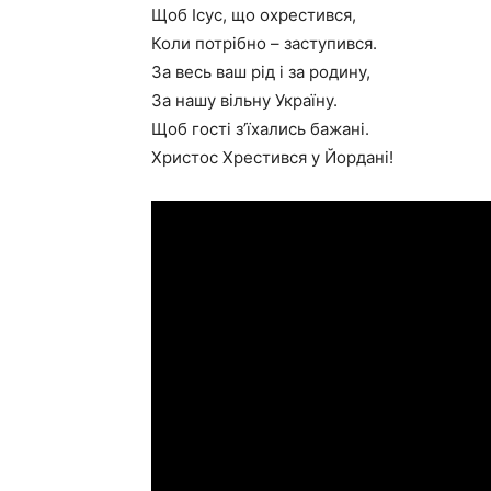
Щоб Ісус, що охрестився,
Коли потрібно – заступився.
За весь ваш рід і за родину,
За нашу вільну Україну.
Щоб гості з’їхались бажані.
Христос Хрестився у Йордані!