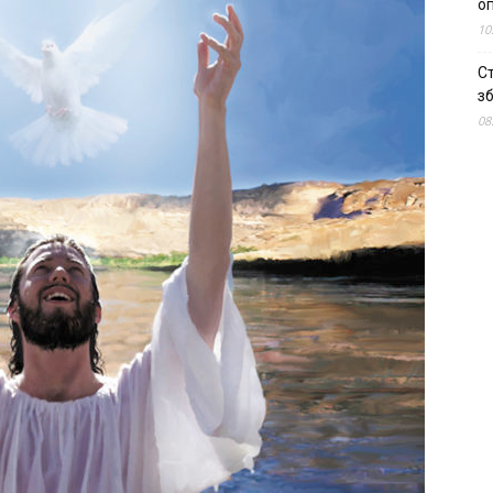
о
10
С
зб
08