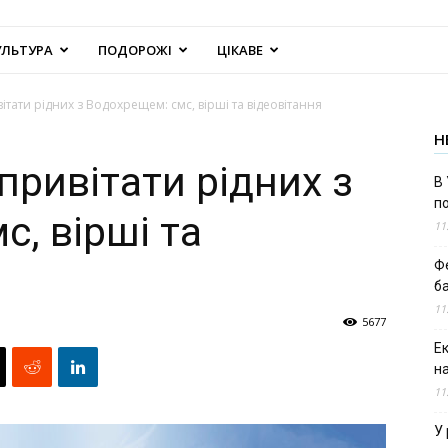
УЛЬТУРА
ПОДОРОЖІ
ЦІКАВЕ
ітати рідних з Водохрещем: смс, вірші та відеовітання
Н
привітати рідних з
В 
п
, вірші та
11
Ф
б
11
5677
Е
н
11
У 