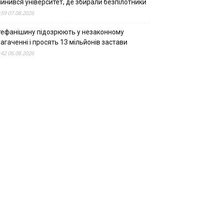
пинився університет, де збирали безпілотники
:59 07.08.2026
тефанішину підозрюють у незаконному
агаченні і просять 13 мільйонів застави
:42 06.08.2026