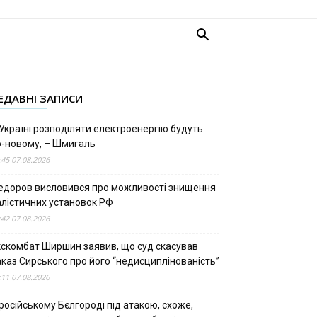
ЕДАВНІ ЗАПИСИ
Україні розподіляти електроенергію будуть
о-новому, – Шмигаль
:45 07.08.2026
едоров висловився про можливості знищення
алістичних установок РФ
:42 07.08.2026
кскомбат Ширшин заявив, що суд скасував
аказ Сирського про його “недисциплінованість”
:11 07.08.2026
російському Бєлгороді під атакою, схоже,