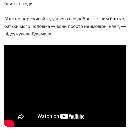
близькі люди.
“Але не переживайте, у нього все добре — з ним батько,
батьки мого чоловіка — вони просто неймовірні няні”, —
підсумувала Джамала.