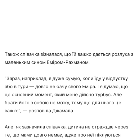
Також співачка зізналася, що їй важко дається розлука з
маленьким сином Еміром-Рахманом.
“Зараз, наприклад, я дуже сумую, коли їду у відпустку
або в тури — довго не бачу свого Еміра. І я думаю, що
це основний момент, який мене дійсно турбує. Але
брати його з собою не можу, тому що для нього це
важко”, — розповіла Джамала.
Але, як зазначила співачка, дитина не страждає через
те, що мами довго немає, адже про неї піклуються