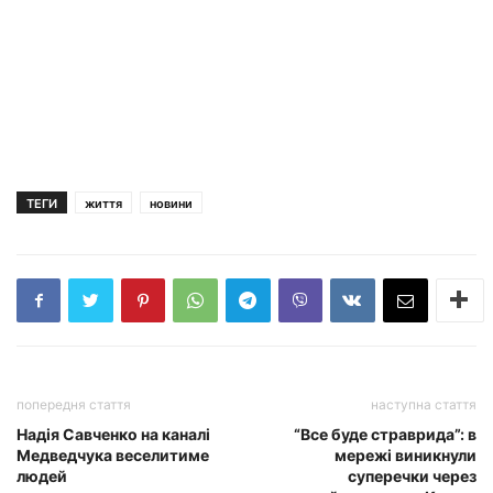
ТЕГИ
життя
новини
попередня стаття
наступна стаття
Надія Савченко на каналі
“Все буде страврида”: в
Медведчука веселитиме
мережі виникнули
людей
суперечки через