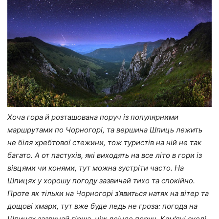
Хоча гора й розташована поруч із популярними
маршрутами по Чорногорі, та вершина Шпиць лежить
не біля хребтової стежини, тож туристів на ній не так
багато. А от пастухів, які виходять на все літо в гори із
вівцями чи конями, тут можна зустріти часто. На
Шпицях у хорошу погоду зазвичай тихо та спокійно.
Проте як тільки на Чорногорі з’явиться натяк на вітер та
дощові хмари, тут вже буде ледь не гроза: погода на
Шпицях зазвичай гірша, ніж деінде поруч. Кам’яні скелі