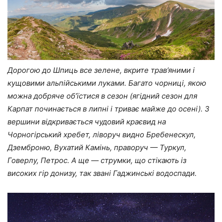
Дорогою до Шпиць все зелене, вкрите трав’яними і
кущовими альпійськими луками. Багато чорниці, якою
можна добряче об’їстися в сезон (ягідний сезон для
Карпат починається в липні і триває майже до осені). З
вершини відкривається чудовий краєвид на
Чорногірський хребет, ліворуч видно Бребенескул,
Дземброню, Вухатий Камінь, праворуч — Туркул,
Говерлу, Петрос. А ще — струмки, що стікають із
високих гір донизу, так звані Гаджинські водоспади.