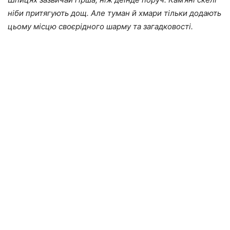
ніби притягують дощ. Але туман й хмари тільки додають
цьому місцю своєрідного шарму та загадковості.