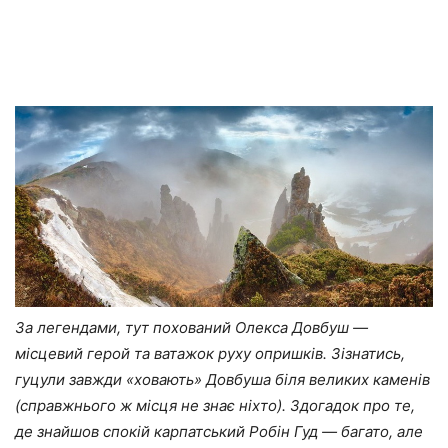
За легендами, тут похований Олекса Довбуш —
місцевий герой та ватажок руху опришків. Зізнатись,
гуцули завжди «ховають» Довбуша біля великих каменів
(справжнього ж місця не знає ніхто). Здогадок про те,
де знайшов спокій карпатський Робін Гуд — багато, але