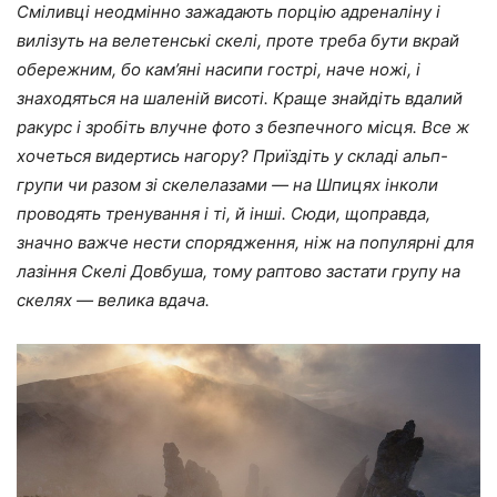
Сміливці неодмінно зажадають порцію адреналіну і
вилізуть на велетенські скелі, проте треба бути вкрай
обережним, бо кам’яні насипи гострі, наче ножі, і
знаходяться на шаленій висоті. Краще знайдіть вдалий
ракурс і зробіть влучне фото з безпечного місця. Все ж
хочеться видертись нагору? Приїздіть у складі альп-
групи чи разом зі скелелазами — на Шпицях інколи
проводять тренування і ті, й інші. Сюди, щоправда,
значно важче нести спорядження, ніж на популярні для
лазіння Скелі Довбуша, тому раптово застати групу на
скелях — велика вдача.