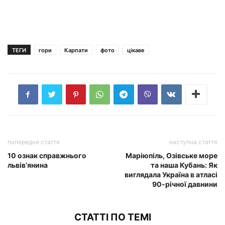
ТЕГИ
гори
Карпати
фото
цікаве
попередня стаття
наступна стаття
​10 ознак cправжнього
Маріюпіль, Озівське море
львів’янина
та наша Кубань: Як
виглядала Україна в атласі
90-річної давнини
СТАТТІ ПО ТЕМІ