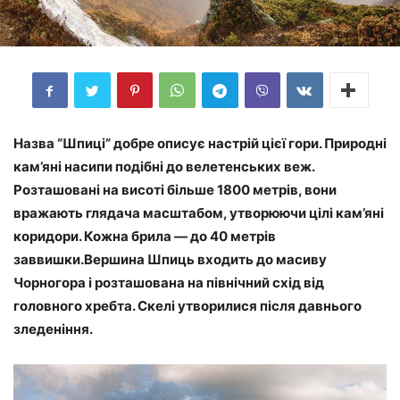
Назва “Шпиці” добре описує настрій цієї гори. Природні
кам’яні насипи подібні до велетенських веж.
Розташовані на висоті більше 1800 метрів, вони
вражають глядача масштабом, утворюючи цілі кам’яні
коридори. Кожна брила — до 40 метрів
заввишки.Вершина Шпиць входить до масиву
Чорногора і розташована на північний схід від
головного хребта. Скелі утворилися після давнього
зледеніння.