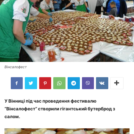
Вінсалофест
У Вінниці під час проведення фестивалю
“Вінсалофест” створили гігантський бутерброд з
салом.