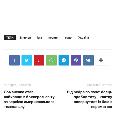
ТЕГИ
Вінниця
їжа
новини
сало
Україна
попередня стаття
наступна стаття
Ломаченко став
Від ребра по пояс: боєць
найкращим боксером світу
зробив тату – клятву
за версією американського
повернутися із бою з
телеканалу
перемогою