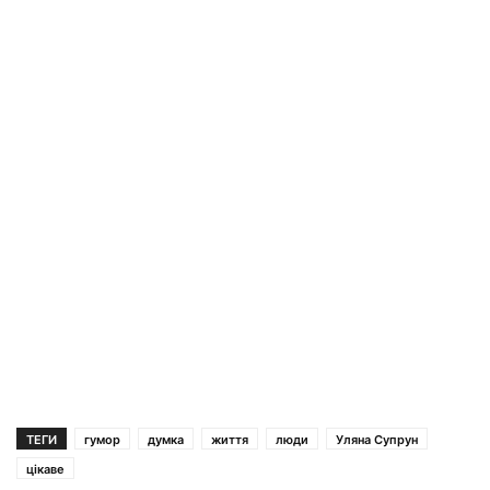
ТЕГИ
гумор
думка
життя
люди
Уляна Супрун
цікаве