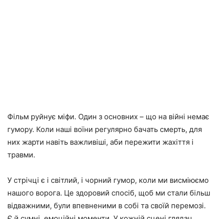
Фільм руйнує міфи. Один з основних – що на війні немає
гумору. Коли наші воїни регулярно бачать смерть, для
них жарти навіть важливіші, аби пережити жахіття і
травми.
У стрічці є і світлий, і чорний гумор, коли ми висміюємо
нашого ворога. Це здоровий спосіб, щоб ми стали більш
відважними, були впевненими в собі та своїй перемозі.
Є й сумні, емоційні моменти. У кожній сцені глядач