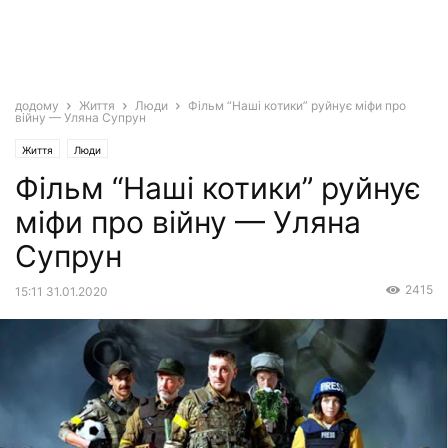
додому
Життя
Люди
Фільм “Наші котики” руйнує міфи про
війну — Уляна Супрун
Життя
Люди
Фільм “Наші котики” руйнує
міфи про війну — Уляна
Супрун
2415
15:11 31.01.2020