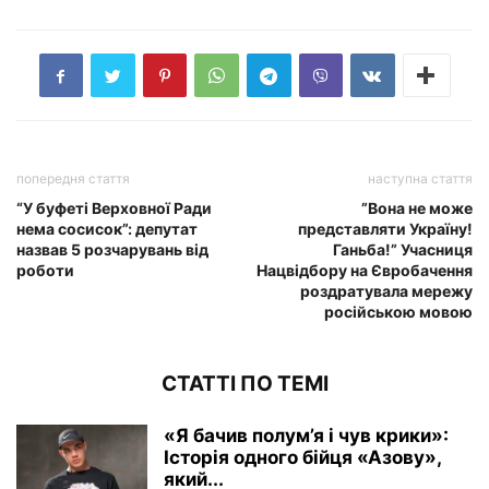
попередня стаття
наступна стаття
“У буфеті Верховної Ради
”Вона не може
нема сосисок”: депутат
представляти Україну!
назвав 5 розчарувань від
Ганьба!” Учасниця
роботи
Нацвідбору на Євробачення
роздратувала мережу
російською мовою
СТАТТІ ПО ТЕМІ
«Я бачив полум’я і чув крики»:
Історія одного бійця «Азову»,
який...