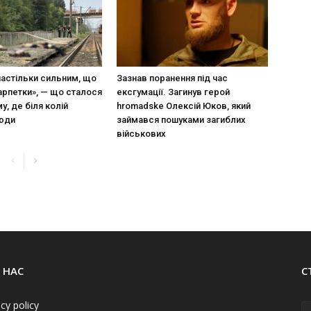
настільки сильним, що
Зазнав поранення під час
арпетки», — що сталося
ексгумації. Загинув герой
у, де біля колій
hromadske Олексій Юков, який
люди
займався пошуками загиблих
військових
 НАС
С
acy policy