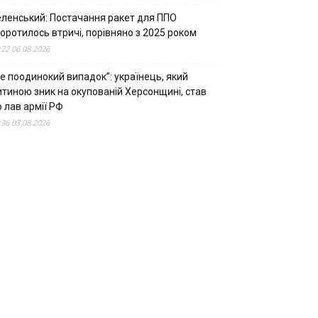
еленський: Постачання ракет для ППО
оротилось втричі, порівняно з 2025 роком
:22 06.08.2026
е поодинокий випадок”: українець, який
итиною зник на окупованій Херсонщині, став
 лав армії РФ
:36 03.08.2026