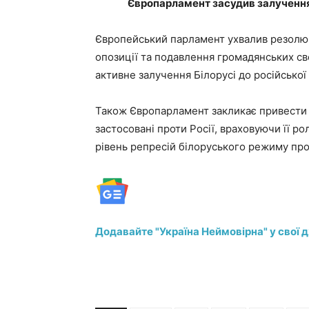
Європарламент засудив залучення Б
Європейський парламент ухвалив резолюц
опозиції та подавлення громадянських с
активне залучення Білорусі до російської 
Також Європарламент закликає привести са
застосовані проти Росії, враховуючи її ро
рівень репресій білоруського режиму про
Додавайте "Україна Неймовірна" у свої 