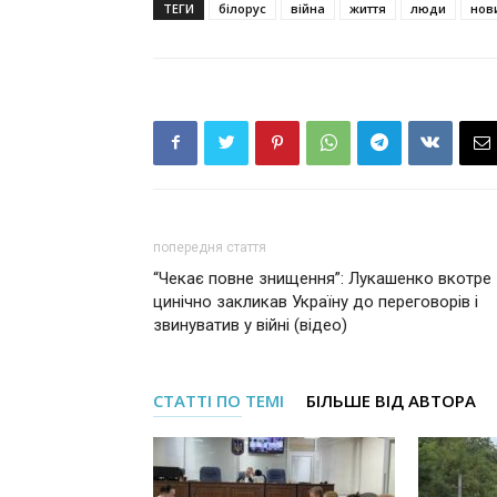
ТЕГИ
білорус
війна
життя
люди
нов
попередня стаття
“Чекає повне знищення”: Лукашенко вкотре
цинічно закликав Україну до переговорів і
звинуватив у війні (відео)
СТАТТІ ПО ТЕМІ
БІЛЬШЕ ВІД АВТОРА