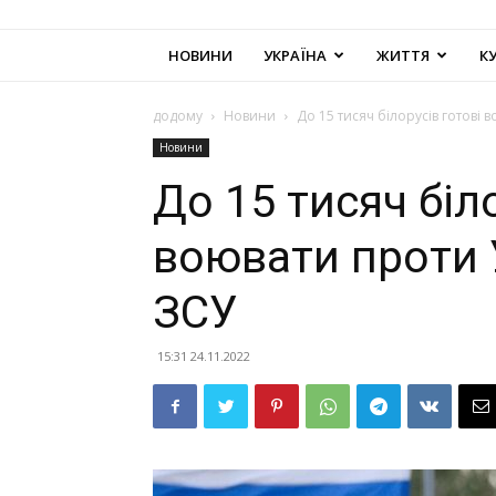
НОВИНИ
УКРАЇНА
ЖИТТЯ
К
додому
Новини
До 15 тисяч білорусів готові 
Новини
До 15 тисяч біл
воювати проти 
ЗСУ
15:31 24.11.2022