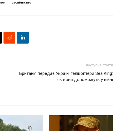
ини
суспільство
наступна стаття
Британія передає Україні гелікоптери Sea King:
як вони допоможуть у війні