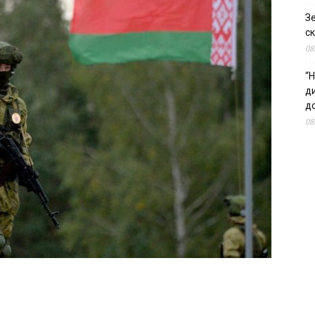
З
ск
08
“Н
д
до
08