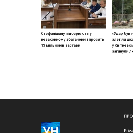
Стефанішину підозрюють у
«Удар був 
незаконному збагаченні і просять
злетіли шк
13 мільйонів застави
у Квітневом
загинули 
ПРО
Priv