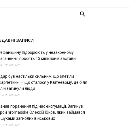
ЕДАВНІ ЗАПИСИ
тефанішину підозрюють у незаконному
агаченні і просять 13 мільйонів застави
:42 06.08.2026
дар був настільки сильним, що злетіли
арпетки», — що сталося у Квітневому, де біля
олій загинули люди
:36 06.08.2026
знав поранення під час ексгумації. Загинув
ерой hromadske Олексій Юков, який займався
ошуками загиблих військових
:27 06.08.2026