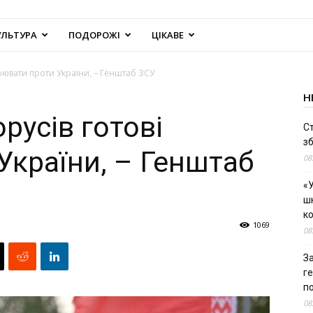
УЛЬТУРА
ПОДОРОЖІ
ЦІКАВЕ
воювати проти України, – Генштаб ЗСУ
Н
орусів готові
С
зб
України, – Генштаб
08
«У
шк
к
1069
08
За
г
п
08