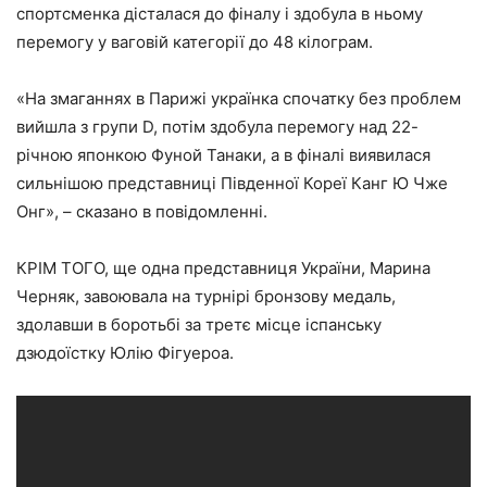
спортсменка дісталася до фіналу і здобула в ньому
перемогу у ваговій категорії до 48 кілограм.
«На змаганнях в Парижі українка спочатку без проблем
вийшла з групи D, потім здобула перемогу над 22-
річною японкою Фуной Танаки, а в фіналі виявилася
сильнішою представниці Південної Кореї Канг Ю Чже
Онг», – сказано в повідомленні.
КРІМ ТОГО, ще одна представниця України, Марина
Черняк, завоювала на турнірі бронзову медаль,
здолавши в боротьбі за третє місце іспанську
дзюдоїстку Юлію Фігуероа.