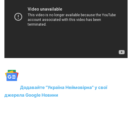
Додавайте "Україна Неймовірна" у свої
джерела Google Новини