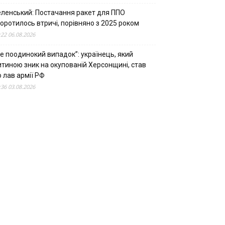
еленський: Постачання ракет для ППО
оротилось втричі, порівняно з 2025 роком
:22 06.08.2026
е поодинокий випадок”: українець, який
итиною зник на окупованій Херсонщині, став
 лав армії РФ
:36 03.08.2026