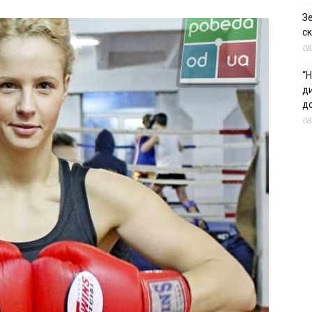
З
ск
08
“Н
д
до
08