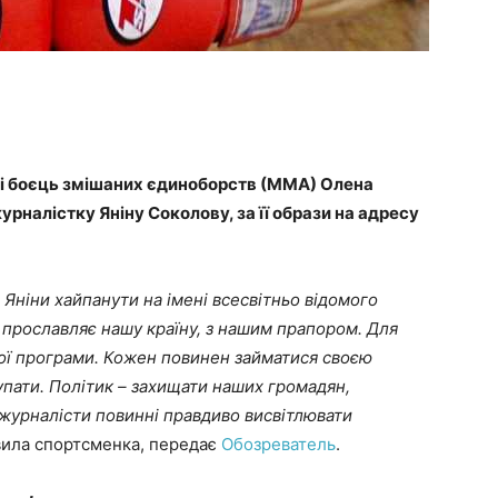
у і боєць змішаних єдиноборств (ММА) Олена
рналістку Яніну Соколову, за її образи на адресу
Яніни хайпанути на імені всесвітньо відомого
 прославляє нашу країну, з нашим прапором. Для
вої програми. Кожен повинен займатися своєю
упати. Політик – захищати наших громадян,
 журналісти повинні правдиво висвітлювати
явила спортсменка, передає
Обозреватель
.