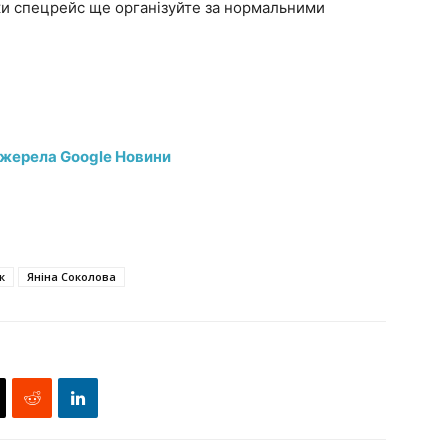
льки спецрейс ще організуйте за нормальними
джерела Google Новини
к
Яніна Соколова