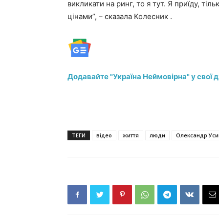
викликати на ринг, то я тут. Я приїду, ті
цінами”, – сказала Колесник .
Додавайте "Україна Неймовірна" у свої 
ТЕГИ
відео
життя
люди
Олександр Уси