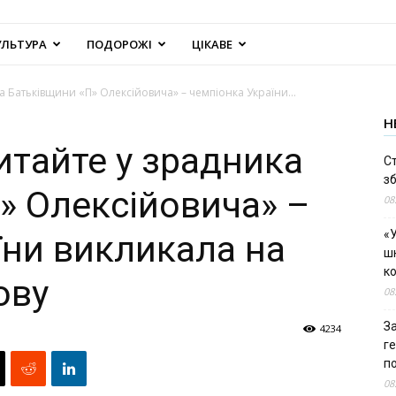
УЛЬТУРА
ПОДОРОЖІ
ЦІКАВЕ
а Батьківщини «П» Олексійовича» – чемпіонка України...
Н
итайте у зрадника
С
зб
» Олексійовича» –
08
«У
їни викликала на
шк
к
ову
08
За
4234
г
п
08