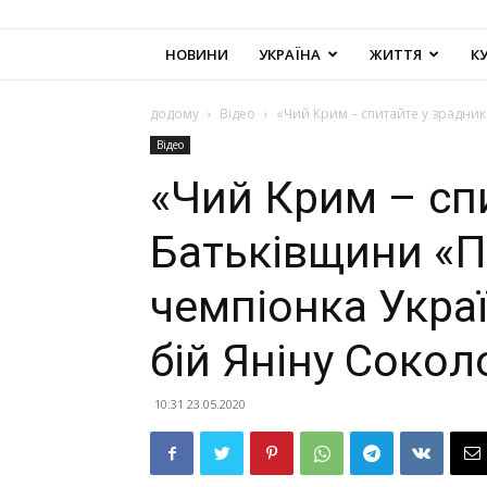
НОВИНИ
УКРАЇНА
ЖИТТЯ
К
додому
Відео
«Чий Крим – спитайте у зрадник
Відео
«Чий Крим – сп
Батьківщини «П
чемпіонка Укра
бій Яніну Сокол
10:31 23.05.2020