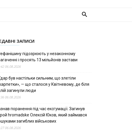
ЕДАВНІ ЗАПИСИ
тефанішину підозрюють у незаконному
агаченні і просять 13 мільйонів застави
:42 06.08.2026
дар був настільки сильним, що злетіли
арпетки», — що сталося у Квітневому, де біля
олій загинули люди
:36 06.08.2026
знав поранення під час ексгумації. Загинув
ерой hromadske Олексій Юков, який займався
ошуками загиблих військових
:27 06.08.2026