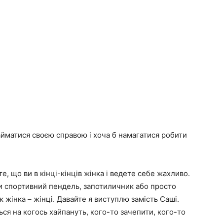
йматися своєю справою і хоча б намагатися робити
те, що ви в кінці-кінців жінка і ведете себе жахливо.
и спортивний пендель, запотиличник або просто
к жінка – жінці. Давайте я виступлю замість Саші.
ся на когось хайпануть, кого-то зачепити, кого-то