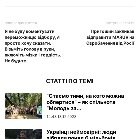
попередня стаття
наступна стаття
Я не буду коментувати
Пригожин закликав
переможницю відбору, я
відправити MARUV на
просто хочу сказати.
Євробачення від Росії
Візьміть голову в руки,
включіть мізки і гордість.
Не будьте…
СТАТТІ ПО ТЕМІ
“Стаємо тими, на кого можна
обпертися” – як спільнота
“Молодь за...
14:48 13.12.2023
Українці неймовірні: люди
зібрали понад 6 мільйонів