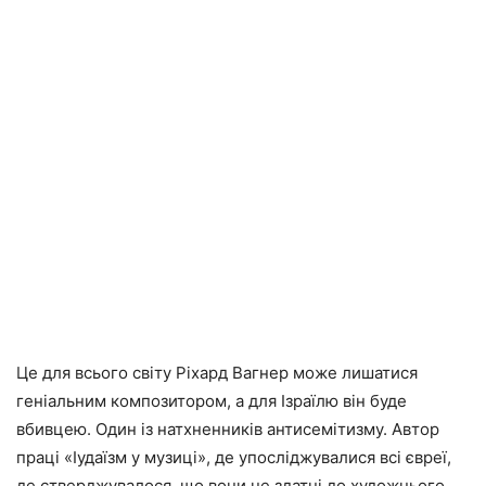
Це для всього світу Ріхард Вагнер може лишатися
геніальним композитором, а для Ізраїлю він буде
вбивцею. Один із натхненників антисемітизму. Автор
праці «Іудаїзм у музиці», де упосліджувалися всі євреї,
де стверджувалося, що вони не здатні до художнього