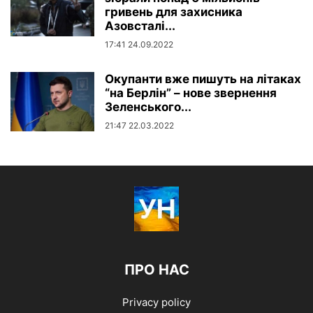
гривень для захисника
Азовсталі...
17:41 24.09.2022
Окупанти вже пишуть на літаках
“на Берлін” – нове звернення
Зеленського...
21:47 22.03.2022
ПРО НАС
Privacy policy