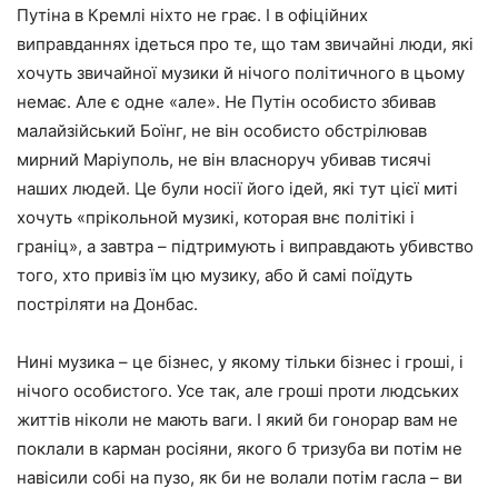
Путіна в Кремлі ніхто не грає. І в офіційних
виправданнях ідеться про те, що там звичайні люди, які
хочуть звичайної музики й нічого політичного в цьому
немає. Але є одне «але». Не Путін особисто збивав
малайзійський Боїнг, не він особисто обстрілював
мирний Маріуполь, не він власноруч убивав тисячі
наших людей. Це були носії його ідей, які тут цієї миті
хочуть «прікольной музикі, которая внє політікі і
граніц», а завтра – підтримують і виправдають убивство
того, хто привіз їм цю музику, або й самі поїдуть
постріляти на Донбас.
Нині музика – це бізнес, у якому тільки бізнес і гроші, і
нічого особистого. Усе так, але гроші проти людських
життів ніколи не мають ваги. І який би гонорар вам не
поклали в карман росіяни, якого б тризуба ви потім не
навісили собі на пузо, як би не волали потім гасла – ви