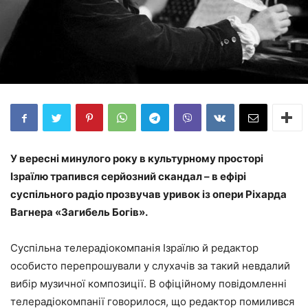
У вересні минулого року в культурному просторі
Ізраїлю трапився серйозний скандал – в ефірі
суспільного радіо прозвучав уривок із опери Ріхарда
Вагнера «Загибель Богів».
Суспільна телерадіокомпанія Ізраїлю й редактор
особисто перепрошували у слухачів за такий невдалий
вибір музичної композиції. В офіційному повідомленні
телерадіокомпанії говорилося, що редактор помилився