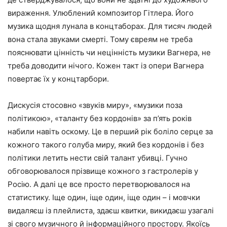
вираження. Улюблений композитор Гітлера. Його
музика щодня лунала в концтаборах. Для тисяч людей
вона стала звуками смерті. Тому євреям не треба
пояснювати цінність чи нецінність музики Вагнера, не
треба доводити нічого. Кожен такт із опери Вагнера
повертає їх у концтарбори.
Дискусія стосовно «звуків миру», «музики поза
політикою», «таланту без кордонів» за п’ять років
набили навіть оскому. Це в перший рік боліло серце за
кожного такого голуба миру, який без кордонів і без
політики летить нести свій талант убивці. Гучно
обговорювалося прізвище кожного з гастролерів у
Росію. А далі це все просто перетворювалося на
статистику. Іще один, іще один, іще один – і мовчки
видаляєш із плейлиста, здаєш квитки, викидаєш узагалі
зі свого музичного й інформаційного простору. Якоїсь