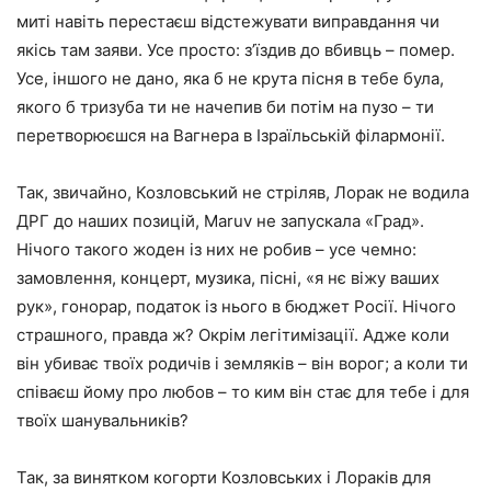
миті навіть перестаєш відстежувати виправдання чи
якісь там заяви. Усе просто: з’їздив до вбивць – помер.
Усе, іншого не дано, яка б не крута пісня в тебе була,
якого б тризуба ти не начепив би потім на пузо – ти
перетворюєшся на Вагнера в Ізраїльській філармонії.
Так, звичайно, Козловський не стріляв, Лорак не водила
ДРГ до наших позицій, Maruv не запускала «Град».
Нічого такого жоден із них не робив – усе чемно:
замовлення, концерт, музика, пісні, «я нє віжу ваших
рук», гонорар, податок із нього в бюджет Росії. Нічого
страшного, правда ж? Окрім легітимізації. Адже коли
він убиває твоїх родичів і земляків – він ворог; а коли ти
співаєш йому про любов – то ким він стає для тебе і для
твоїх шанувальників?
Так, за винятком когорти Козловських і Лораків для