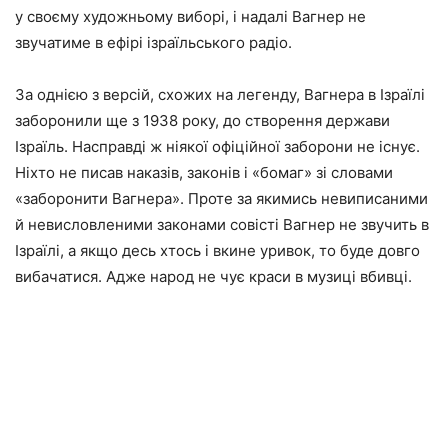
у своєму художньому виборі, і надалі Вагнер не
звучатиме в ефірі ізраїльського радіо.
За однією з версій, схожих на легенду, Вагнера в Ізраїлі
заборонили ще з 1938 року, до створення держави
Ізраїль. Насправді ж ніякої офіційної заборони не існує.
Ніхто не писав наказів, законів і «бомаг» зі словами
«заборонити Вагнера». Проте за якимись невиписаними
й невисловленими законами совісті Вагнер не звучить в
Ізраїлі, а якщо десь хтось і вкине уривок, то буде довго
вибачатися. Адже народ не чує краси в музиці вбивці.