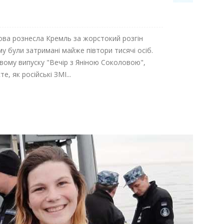
ова рознесла Кремль за жорстокий розгін
му були затримані майже півтори тисячі осіб.
вому випуску "Вечір з Яніною Соколовою",
, як російські ЗМІ...