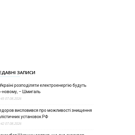
ЕДАВНІ ЗАПИСИ
Україні розподіляти електроенергію будуть
о-новому, – Шмигаль
:45 07.08.2026
едоров висловився про можливості знищення
алістичних установок РФ
:42 07.08.2026