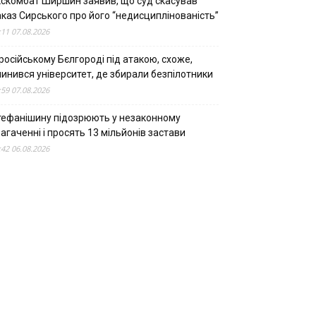
кскомбат Ширшин заявив, що суд скасував
аказ Сирського про його “недисциплінованість”
:11 07.08.2026
російському Бєлгороді під атакою, схоже,
пинився університет, де збирали безпілотники
:59 07.08.2026
тефанішину підозрюють у незаконному
агаченні і просять 13 мільйонів застави
:42 06.08.2026