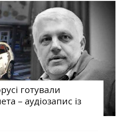
русі готували
та – аудіозапис із