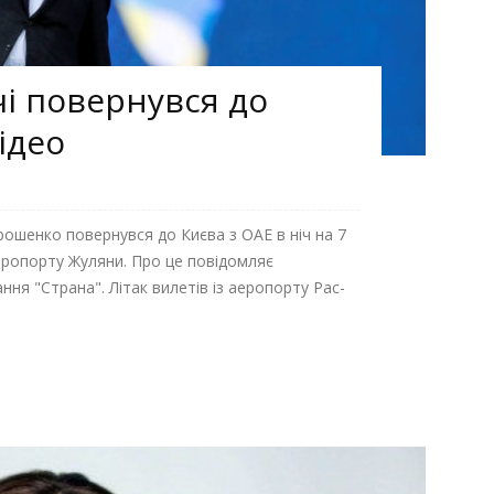
і повернувся до
відео
ошенко повернувся до Києва з ОАЕ в ніч на 7
еропорту Жуляни. Про це повідомляє
ня "Страна". Літак вилетів із аеропорту Рас-