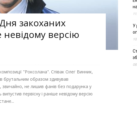
Е
н
11
Дня закоханих
У 
 невідому версію
о
10
С
зб
08
композиції "Роксолана". Співак Олег Винник,
ав брутальним образом здивував
 звичайно, не лишив фанів без подарунка у
ь випустив первісну і раніше невідому версію
тане...