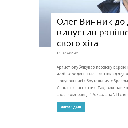
Олег Винник до 
випустив раніше
свого хіта
17:34 14.02.2019
Артист опублікував первісну версію 
який Бородань Олег Винник здивув
шанувальників брутальним образом,
День всіх закоханих. Так, виконавец
своєї композиції "Роксолана". Пісня с
читати далі