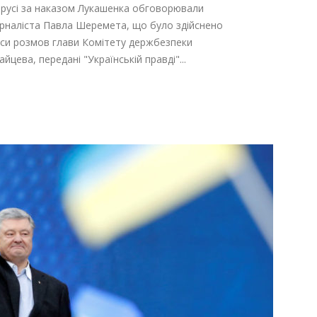
лорусі за наказом Лукашенка обговорювали
урналіста Павла Шеремета, що було здійснено
иси розмов глави Комітету держбезпеки
йцева, передані "Українській правді"...