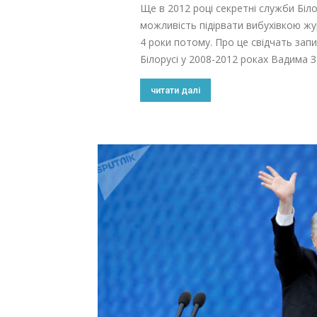
Ще в 2012 році секретні служби Бі
можливість підірвати вибухівкою ж
4 роки потому. Про це свідчать зап
Білорусі у 2008-2012 роках Вадима За
читати далі