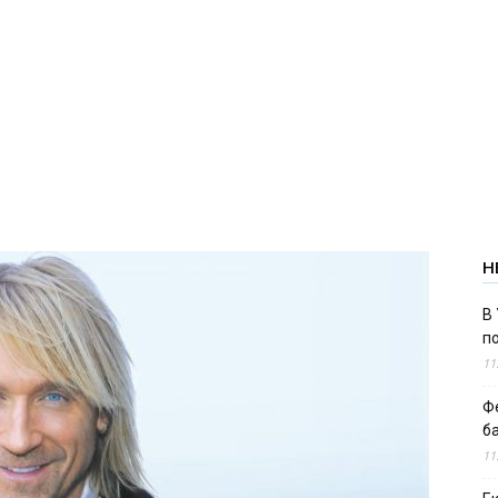
Н
В 
п
11
Ф
б
11