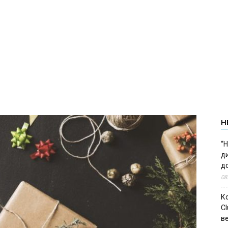
Н
“Н
д
до
08
К
Cl
в