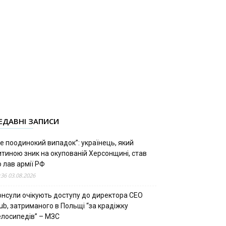
ЕДАВНІ ЗАПИСИ
е поодинокий випадок”: українець, який
итиною зник на окупованій Херсонщині, став
 лав армії РФ
:36 03.08.2026
онсули очікують доступу до директора CEO
ub, затриманого в Польщі “за крадіжку
елосипедів” – МЗС