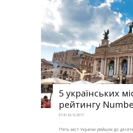
5 українських м
рейтингу Numb
07:41 26.12.2017
П’ять міст України увійшли до десят