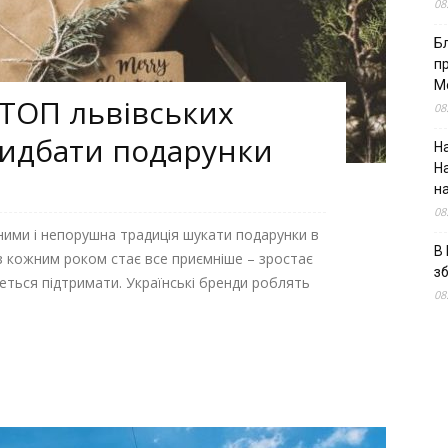
08
Б
п
М
 ТОП львівських
08
ридбати подарунки
На
Н
н
08
ними і непорушна традиція шукати подарунки в
В 
 з кожним роком стає все приємніше – зростає
з
четься підтримати. Українські бренди роблять
08