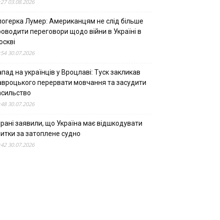
:27 03.08.2026
логерка Лумер: Американцям не слід більше
роводити переговори щодо війни в Україні в
оскві
:54 30.07.2026
пад на українців у Вроцлаві: Туск закликав
авроцького перервати мовчання та засудити
асильство
:48 30.07.2026
Ірані заявили, що Україна має відшкодувати
битки за затоплене судно
:42 30.07.2026