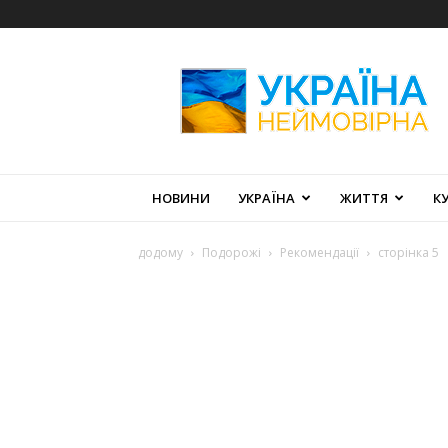
Україна
Неймовірна
НОВИНИ
УКРАЇНА
ЖИТТЯ
К
додому
Подорожі
Рекомендації
сторінка 5