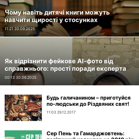
Чому навіть дитячі книги можуть
навчити щирості у стосунках
11:21 30.09.2025
Як відрізнити фейкове AI‑фото від
справжнього: прості поради експерта
00:13 30.06.2025
Будь галичанином – приготуйся
по-людськи до Різдвяних свят!
11:03 29.12.2017
Сер Пень та Гамарджовтень: