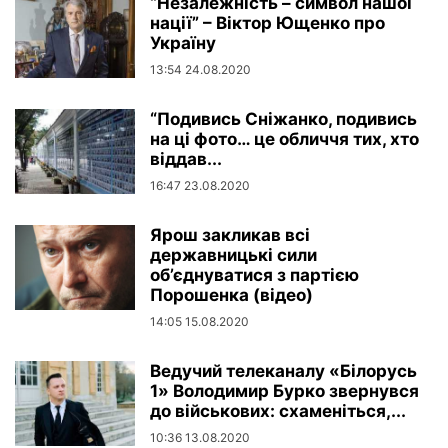
“Незалежність – символ нашої
нації” – Віктор Ющенко про
Україну
13:54 24.08.2020
“Подивись Сніжанко, подивись
на ці фото… це обличчя тих, хто
віддав...
16:47 23.08.2020
Ярош закликав всі
державницькі сили
об’єднуватися з партією
Порошенка (відео)
14:05 15.08.2020
Ведучий телеканалу «Білорусь
1» Володимир Бурко звернувся
до військових: схаменіться,...
10:36 13.08.2020