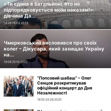
«Ти єдина в батальйоні, хто не
підпорядковується моїм наказам!»:
дівчина Да...
14:25 16.03.2023
Чмерковський висловився про своїх
колег – Дікусара, який захищає Україну
на...
19:09 25.10.2022
“Попсовий шабаш” – Олег
Сенцов розкритикував
офіційний концерт до Дня
Незалежності
18:55 24.08.2020