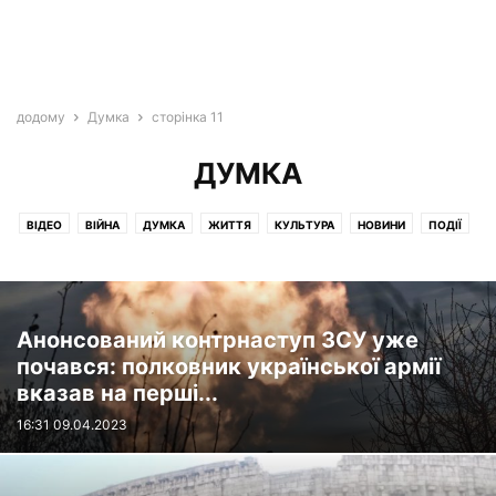
додому
Думка
сторінка 11
ДУМКА
ВІДЕО
ВІЙНА
ДУМКА
ЖИТТЯ
КУЛЬТУРА
НОВИНИ
ПОДІЇ
ПОДОРОЖІ
УКРАЇНА
ЦІКАВЕ
Анонсований контрнаступ ЗСУ уже
почався: полковник української армії
вказав на перші...
16:31 09.04.2023