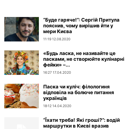
“Буде гаряче!”: Сергій Притула
пояснив, чому вирішив йти у
мери Києва
11:19 12.08.2020
«Будь ласка, не називайте це
пасками, не створюйте кулінарні
фейки» –...
16:27 17.04.2020
Паска чи куліч: філологиня
відповіла на болюче питання
українців
18:12 14.04.2020
“Їхати треба! Які гроші?”: водій
маршрутки в Києві вразив