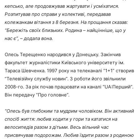
кепсько, але продовжував жартувати і усміхатися.
Розпитував про справи у колективі, передавав
колежанкам вітання з 8 березня. На прощання сказав:
“Бережіть своїх близьких. Родина – найцінніше, що у
нас є”, – додала вона.
Олесь Терещенко народився у Донецьку. Закінчив
факультет журналістики Київського університету ім.
Тараса Шевченка. 1997 року на телеканалі “1+1” створив
“Телевізійну службу новин”. З роботи його звільнили
2008-го. За рік почав працювати на каналі “UA:Перший”.
Він передачу “Про головне”.
“Олесь був глибоким та мудрим чоловіком. Він активний
спосіб життя: любив ходити у гори та кататися на
велосипедів разом з дітьми. Весь вільний час
присвячував подорожам. Любив їздити разом з родиною