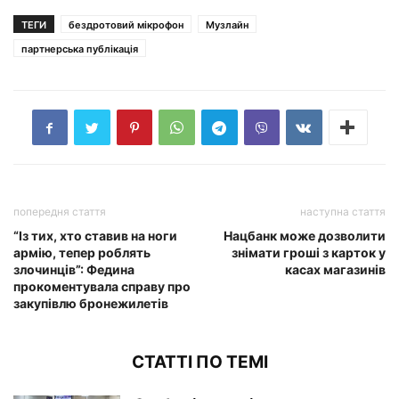
ТЕГИ
бездротовий мікрофон
Музлайн
партнерська публікація
попередня стаття
наступна стаття
“Із тих, хто ставив на ноги
Нацбанк може дозволити
армію, тепер роблять
знімати гроші з карток у
злочинців”: Федина
касах магазинів
прокоментувала справу про
закупівлю бронежилетів
СТАТТІ ПО ТЕМІ