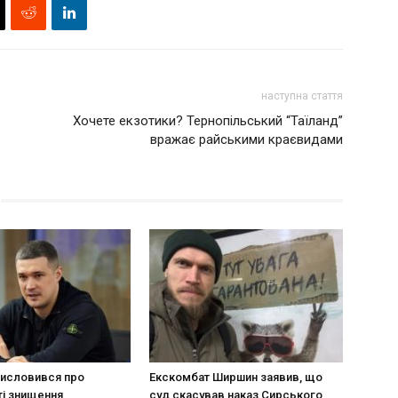
наступна стаття
Хочете екзотики? Тернопільський “Таїланд”
вражає райськими краєвидами
исловився про
Екскомбат Ширшин заявив, що
і знищення
суд скасував наказ Сирського