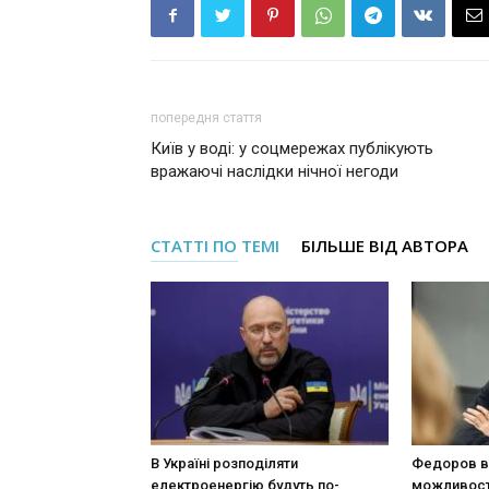
попередня стаття
Київ у воді: у соцмережах публікують
вражаючі наслідки нічної негоди
СТАТТІ ПО ТЕМІ
БІЛЬШЕ ВІД АВТОРА
В Україні розподіляти
Федоров в
електроенергію будуть по-
можливост