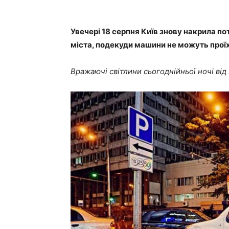
Увечері 18 серпня Київ знову накрила по
міста, подекуди машини не можуть проїх
Вражаючі світлини сьогоднійньої ночі ві