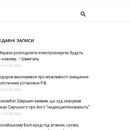
ЕДАВНІ ЗАПИСИ
Україні розподіляти електроенергію будуть
о-новому, – Шмигаль
:45 07.08.2026
едоров висловився про можливості знищення
алістичних установок РФ
:42 07.08.2026
кскомбат Ширшин заявив, що суд скасував
аказ Сирського про його “недисциплінованість”
:11 07.08.2026
російському Бєлгороді під атакою, схоже,