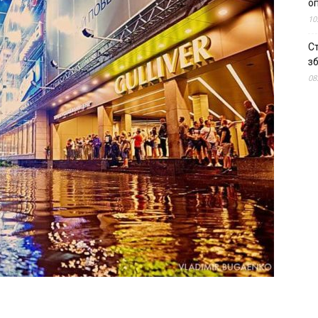
о
10
С
зб
08