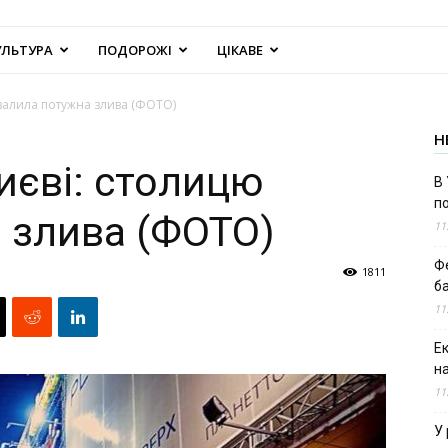
УЛЬТУРА
ПОДОРОЖІ
ЦІКАВЕ
 залила потужна злива (ФОТО)
Н
иєві: столицю
В 
п
 злива (ФОТО)
11
Ф
1811
б
11
Е
н
11
У 