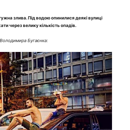
тужна злива. Під водою опинилися деякі вулиці
ати через велику кількість опадів.
д Володимира Бугаєнка: