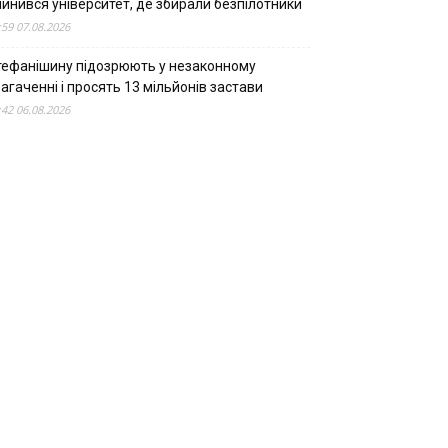
пинився університет, де збирали безпілотники
:59 07.08.2026
тефанішину підозрюють у незаконному
агаченні і просять 13 мільйонів застави
:42 06.08.2026