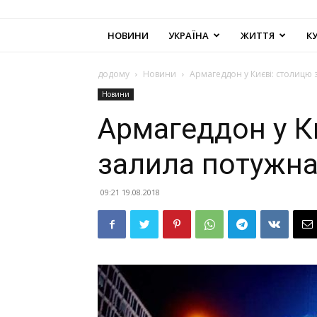
НОВИНИ
УКРАЇНА
ЖИТТЯ
К
додому
Новини
Армагеддон у Києві: столицю
Новини
Армагеддон у К
залила потужна
09:21 19.08.2018