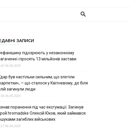
ЕДАВНІ ЗАПИСИ
тефанішину підозрюють у незаконному
агаченні і просять 13 мільйонів застави
:42 06.08.2026
дар був настільки сильним, що злетіли
арпетки», — що сталося у Квітневому, де біля
олій загинули люди
:36 06.08.2026
знав поранення під час ексгумації. Загинув
ерой hromadske Олексій Юков, який займався
ошуками загиблих військових
:27 06.08.2026