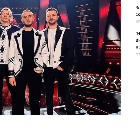
З
ск
08
“Н
д
до
08