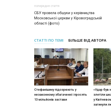
попередня стаття
СБУ провела обшуки у керівництва
Московської церкви у Кіровоградській
області (фото)
СТАТТІ ПО ТЕМІ
БІЛЬШЕ ВІД АВТОРА
Стефанішину підозрюють у
«Удар був 
незаконному збагаченні і просять
злетіли шк
13 мільйонів застави
у Квітневом
загинули 