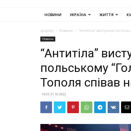
НОВИНИ
УКРАЇНА
ЖИТТЯ
К
додому
Новини
“Антитіла” виступили на польс
Новини
“Антитіла” вист
польському “Гол
Тополя співав н
16:05 31.10.2022