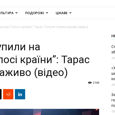
УЛЬТУРА
ПОДОРОЖІ
ЦІКАВЕ
ькому “Голосі країни”: Тарас Тополя співав наживо (відео)
Н
упили на
С
зб
осі країни”: Тарас
08
«У
аживо (відео)
шк
к
2144
08
За
г
п
08