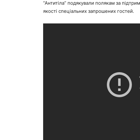
“Антитіла” подякували полякам за підтрим
якості спеціальних запрошених гостей.