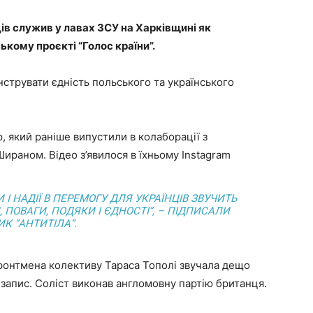
ців служив у лавах ЗСУ на Харківщині як
кому проєкті “Голос країни”.
струвати єдність польського та українського
p, який раніше випустили в колаборації з
раном. Відео з’явилося в їхньому Instagram
 І НАДІЇ В ПЕРЕМОГУ ДЛЯ УКРАЇНЦІВ ЗВУЧИТЬ
ПОВАГИ, ПОДЯКИ І ЄДНОСТІ”, – ПІДПИСАЛИ
К “АНТИТІЛА”.
фронтмена колективу Тараса Тополі звучала дещо
 запис. Соліст виконав англомовну партію британця.