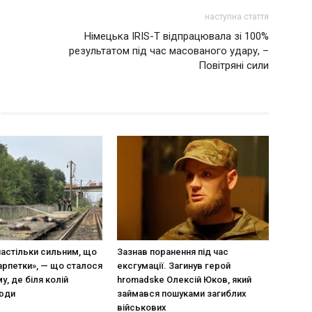
наступна стаття
Німецька IRIS-T відпрацювала зі 100%
результатом під час масованого удару, –
Повітряні сили
настільки сильним, що
Зазнав поранення під час
арпетки», — що сталося
ексгумації. Загинув герой
у, де біля колій
hromadske Олексій Юков, який
люди
займався пошуками загиблих
військових