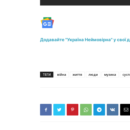
Додавайте "Україна Неймовірна" у свої 
ТЕГИ
війна
життя
люди
музика
сусп