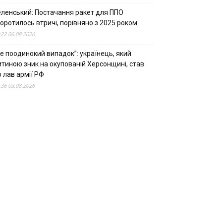
еленський: Постачання ракет для ППО
оротилось втричі, порівняно з 2025 роком
:22 06.08.2026
е поодинокий випадок”: українець, який
итиною зник на окупованій Херсонщині, став
 лав армії РФ
:36 03.08.2026