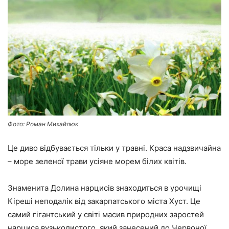
Фото: Роман Михайлюк
Це диво відбувається тільки у травні. Краса надзвичайна
– море зеленої трави усіяне морем білих квітів.
Знаменита Долина нарцисів знаходиться в урочищі
Кіреші неподалік від закарпатського міста Хуст. Це
самий гігантський у світі масив природних заростей
нарциса вузьколистого, який занесений до Червоної