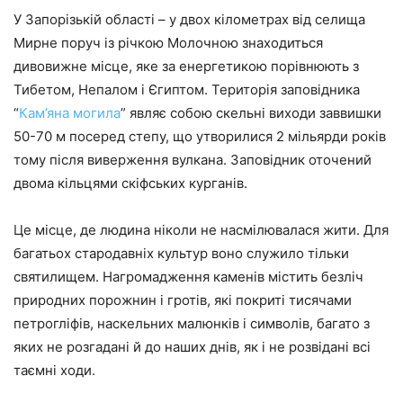
У Запорізькій області – у двох кілометрах від селища
Мирне поруч із річкою Молочною знаходиться
дивовижне місце, яке за енергетикою порівнюють з
Тибетом, Непалом і Єгиптом. Територія заповідника
“
Кам’яна могила
” являє собою скельні виходи заввишки
50-70 м посеред степу, що утворилися 2 мільярди років
тому після виверження вулкана. Заповідник оточений
двома кільцями скіфських курганів.
Це місце, де людина ніколи не насмілювалася жити. Для
багатьох стародавніх культур воно служило тільки
святилищем. Нагромадження каменів містить безліч
природних порожнин і гротів, які покриті тисячами
петрогліфів, наскельних малюнків і символів, багато з
яких не розгадані й до наших днів, як і не розвідані всі
таємні ходи.