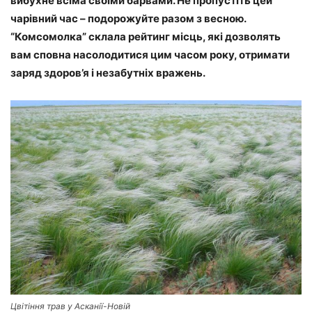
вибухне всіма своїми барвами. Не пропустіть цей
чарівний час – подорожуйте разом з весною.
“Комсомолка” склала рейтинг місць, які дозволять
вам сповна насолодитися цим часом року, отримати
заряд здоров’я і незабутніх вражень.
Цвітіння трав у Асканії-Новій