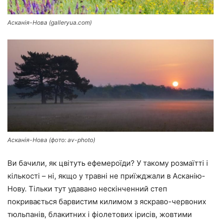
Асканія-Нова (galleryua.com)
Асканія-Нова (фото: av-photo)
Ви бачили, як цвітуть ефемероїди? У такому розмаїтті і
кількості – ні, якщо у травні не приїжджали в Асканію-
Нову. Тільки тут удавано нескінченний степ
покривається барвистим килимом з яскраво-червоних
тюльпанів, блакитних і фіолетових ірисів, жовтими