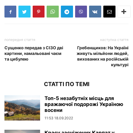
попередня стаття
наступна стаття
Сущенко передав з СІЗО дві
Гребенщиков: На Україні
картини, намальовані чаєм
живуть мільйони людей,
та цибулею
вихованих на російській
культурі
СТАТТІ ПО ТЕМІ
Топ-5 незабутніх місць для
вражаючої подорожі Україною
восени
11:53 18.09.2022
Красу засніжених Карпат у