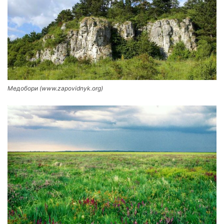
Медобори (www.zapovidnyk.org)