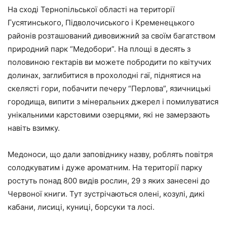
На сході Тернопільської області на території
Гусятинського, Підволочиського і Кременецького
районів розташований дивовижний за своїм багатством
природний парк “Медобори”. На площі в десять з
половиною гектарів ви можете побродити по квітучих
долинах, заглибитися в прохолодні гаї, піднятися на
скелясті гори, побачити печеру “Перлова”, язичницькі
городища, випити з мінеральних джерел і помилуватися
унікальними карстовими озерцями, які не замерзають
навіть взимку.
Медоноси, що дали заповіднику назву, роблять повітря
солодкуватим і дуже ароматним. На території парку
ростуть понад 800 видів рослин, 29 з яких занесені до
Червоної книги. Тут зустрічаються олені, козулі, дикі
кабани, лисиці, куниці, борсуки та лосі.