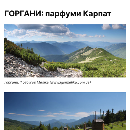
ГОРГАНИ: парфуми Карпат
Горгани. Фото Ігор Меліка (www.igormelika.com.ua)