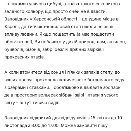
голівками гусячого цибулі, а трава такого соковитого
зеленого кольору, що просто очей не відвести.
Заповідник у Херсонській області – це єдине місце в
Європі, де типчако-ковиловий степ ніколи не знав
впливу людини. Якщо пощастить (а має пощастити
обов’язково!), Ви побачите у дикій природі лам, антилоп,
буйволів, бізонів, зебр, безліч дрібних звірків і
прекрасних птахів.
А коли втомитеся від сонця і п’янких запахів степу, до
ваших послуг прохолода величезного ботанічного саду
з озерами і ставками. І обов’язково відвідайте зоопарк,
де в просторих вольєрах зібрані звірі і птахи з усього
світу – їх тут тисяча видів.
Заповідник відкритий для відвідувачів з 15 квітня до 10
листопада з 8.00 до 17.00. Можна замовити пішу