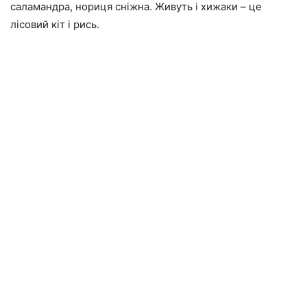
саламандра, нориця сніжна. Живуть і хижаки – це
лісовий кіт і рись.