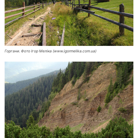
Горгани. Фото Ігор Меліка (www.igormelika.com.ua)