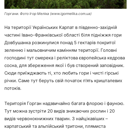
Горгани. Фото Ігор Меліка (www.igormelika.com.ua)
На території Українських Карпат в південно-західній
частині Івано-Франківської області біля підніжжя гори
Довбушанка розкинулися понад 5 гектарів покритої
зеленню і мальовничим камінням території. Головні
господині тут смерека і реліктова європейська кедрова
сосна, для збереження якої і був створений заповідник.
Сюди приїжджають ті, хто любить гори і чисті гірські
річки. Саме тут беруть свій початок п’ять кришталевих
потоків.
Територія Горган надзвичайно багата флорою і фауною.
Тут можна зустріти 20 видів зникаючих рослин і 20
видів червонокнижних тварин. З найцікавіших –
карпатський та альпійський тритони, плямиста