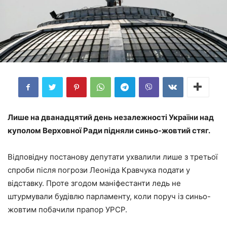
Лише на дванадцятий день незалежності України над
куполом Верховної Ради підняли синьо-жовтий стяг.
Відповідну постанову депутати ухвалили лише з третьої
спроби після погрози Леоніда Кравчука подати у
відставку. Проте згодом маніфестанти ледь не
штурмували будівлю парламенту, коли поруч із синьо-
жовтим побачили прапор УРСР.