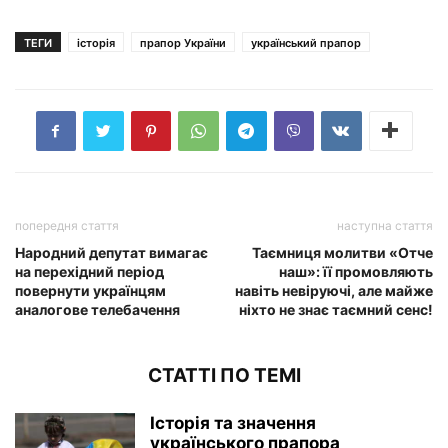
ТЕГИ
історія
прапор України
український прапор
попередня стаття
наступна стаття
Народний депутат вимагає
Таємниця молитви «Отче
на перехідний період
наш»: її промовляють
повернути українцям
навіть невіруючі, але майже
аналогове телебачення
ніхто не знає таємний сенс!
СТАТТІ ПО ТЕМІ
Історія та значення
українського прапора