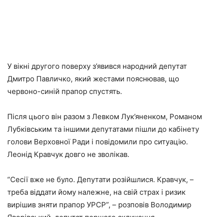
У вікні другого поверху з’явився народний депутат
Дмитро Павличко, який жестами пояснював, що
червоно-синій прапор спустять.
Після цього він разом з Левком Лук’яненком, Романом
Лубківським та іншими депутатами пішли до кабінету
голови Верховної Ради і повідомили про ситуацію.
Леонід Кравчук довго не зволікав.
“Сесії вже не було. Депутати розійшлися. Кравчук, –
треба віддати йому належне, на свій страх і ризик
вирішив зняти прапор УРСР”, – розповів Володимир