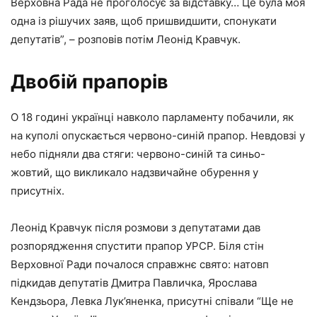
Верховна Рада не проголосує за відставку… Це була моя
одна із рішучих заяв, щоб пришвидшити, спонукати
депутатів”, – розповів потім Леонід Кравчук.
Двобій прапорів
О 18 годині українці навколо парламенту побачили, як
на куполі опускається червоно-синій прапор. Невдовзі у
небо підняли два стяги: червоно-синій та синьо-
жовтий, що викликало надзвичайне обурення у
присутніх.
Леонід Кравчук після розмови з депутатами дав
розпорядження спустити прапор УРСР. Біля стін
Верховної Ради почалося справжнє свято: натовп
підкидав депутатів Дмитра Павличка, Ярослава
Кендзьора, Левка Лук’яненка, присутні співали “Ще не