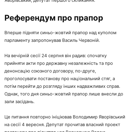
Яворівський, депутат першого скликання.
Референдум про прапор
Вперше підняти синьо-жовтий прапор над куполом
парламенту запропонував Василь Червоній.
На вечірній сесії 24 серпня він радив: спочатку
прийняти акти про державну незалежність та про
денонсацію союзного договору, по-друге,
проголосувати постанову про національний стяг, а
потім перейти до розгляду інших надважливих справ.
Однак, того дня синьо-жовтий прапор лише внесли до
зали засідань.
Це питання повторно ініціював Володимир Яворівський
на сесії 4 вересня. Депутат прочитав власний проект