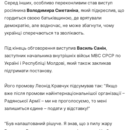
Серед інших, особливо переконливим став виступ
росіянина
Володимира Сметаніна
, який підкреслив, що
гордиться своєю батьківщиною, де врятували
демократію, але водночас, не може збагнути, чому
українці сперечаються та зволікають.
Під кінець обговорення виступив
Василь Санін
,
заступник начальника внутрішніх військ МВС СРСР по
Україні і Республіці Молдові, який також закликав
підтримати постанову.
Його промову Леонід Кравчук підсумував так: “Якщо
вже після промови найінтернаціональнішої організації –
Радянської Армії – ми не проголосуємо, то мені
залишиться єдине – подати у відставку!”
“Був налаштований рішуче. Я знав, що з пилу жару