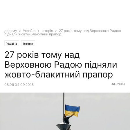
додому
Україна
Історія
27 років тому над Верховною Радою
підняли жовто-блакитний прапор
Україна
Історія
27 років тому над
Верховною Радою підняли
жовто-блакитний прапор
2604
08:09 04.09.2018