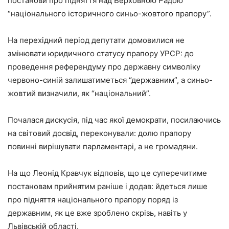
постанови про підняття над Верховною Радою
“національного історичного синьо-жовтого прапору”.
На перехідний період депутати домовилися не
змінювати юридичного статусу прапору УРСР: до
проведення референдуму про державну символіку
червоно-синій залишатиметься “державним”, а синьо-
жовтий визначили, як “національний”.
Почалася дискусія, під час якої демократи, посилаючись
на світовий досвід, переконували: долю прапору
повинні вирішувати парламентарі, а не громадяни.
На що Леонід Кравчук відповів, що це суперечитиме
постановам прийнятим раніше і додав: йдеться лише
про підняття національного прапору поряд із
державним, як це вже зроблено скрізь, навіть у
Львівській області.