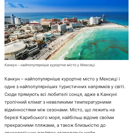
Канкун – найпопулярніше курортне місто у Мексиці.
Канкун – найпопулярніше курортне місто у Мексиці і
одне з найпопулярніших туристичних напрямків у світі.
Сюди прямують всі любителі сонця, адже в Канкуні
тропічний клімат з невеликими температурними
відмінностями між сезонами. Місто, що лежить на
березі Карибського моря, найбільш відоме своїми
прекрасними пляжами, а також близькістю до
археологічних пам’яток стародавніх майя.