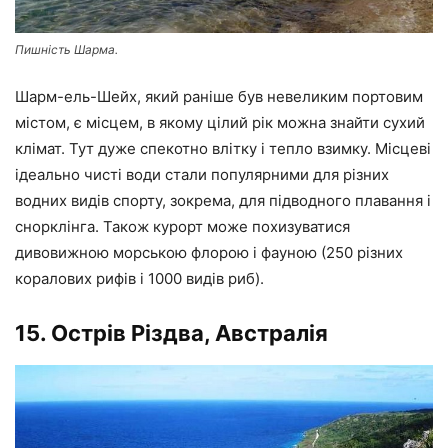
Пишність Шарма.
Шарм-ель-Шейх, який раніше був невеликим портовим
містом, є місцем, в якому цілий рік можна знайти сухий
клімат. Тут дуже спекотно влітку і тепло взимку. Місцеві
ідеально чисті води стали популярними для різних
водних видів спорту, зокрема, для підводного плавання і
снорклінга. Також курорт може похизуватися
дивовижною морською флорою і фауною (250 різних
коралових рифів і 1000 видів риб).
15. Острів Різдва, Австралія