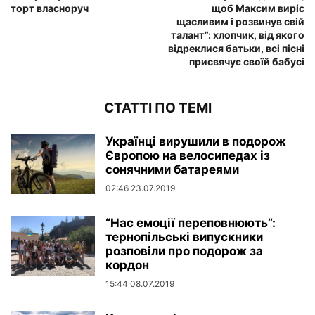
торт власноруч
щоб Максим виріс
щасливим і розвинув свій
талант”: хлопчик, від якого
відреклися батьки, всі пісні
присвячує своїй бабусі
СТАТТІ ПО ТЕМІ
Українці вирушили в подорож
Європою на велосипедах із
сонячними батареями
02:46 23.07.2019
“Нас емоції переповнюють”:
тернопільські випускники
розповіли про подорож за
кордон
15:44 08.07.2019