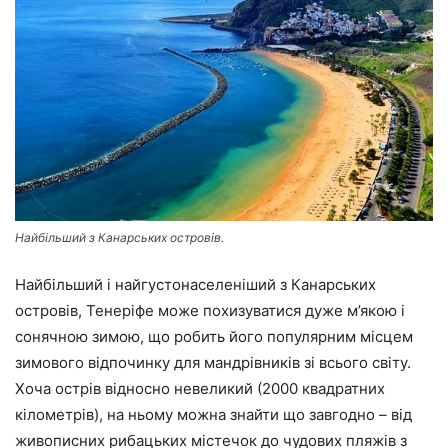
Найбільший з Канарських островів.
Найбільший і найгустонаселеніший з Канарських
островів, Тенеріфе може похизуватися дуже м’якою і
сонячною зимою, що робить його популярним місцем
зимового відпочинку для мандрівників зі всього світу.
Хоча острів відносно невеликий (2000 квадратних
кілометрів), на ньому можна знайти що завгодно – від
живописних рибацьких містечок до чудових пляжів з