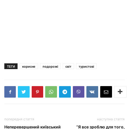
ТЕГИ
корисне
подорожі
світ
туристові
попередня стаття
наступна стаття
Неперевершений київський
“Я все зроблю для того,