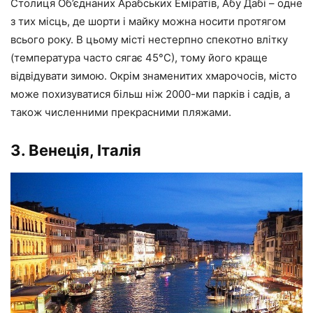
Столиця Об’єднаних Арабських Еміратів, Абу Дабі – одне
з тих місць, де шорти і майку можна носити протягом
всього року. В цьому місті нестерпно спекотно влітку
(температура часто сягає 45°С), тому його краще
відвідувати зимою. Окрім знаменитих хмарочосів, місто
може похизуватися більш ніж 2000-ми парків і садів, а
також численними прекрасними пляжами.
3. Венеція, Італія