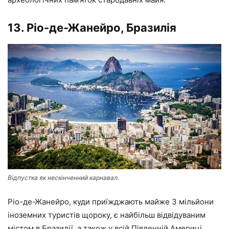
13. Ріо-де-Жанейро, Бразилія
Відпустка як нескінченний карнавал.
Ріо-де-Жанейро, куди приїжджають майже 3 мільйони
іноземних туристів щороку, є найбільш відвідуваним
містом в Бразилії, а також у всій Південній Америці.