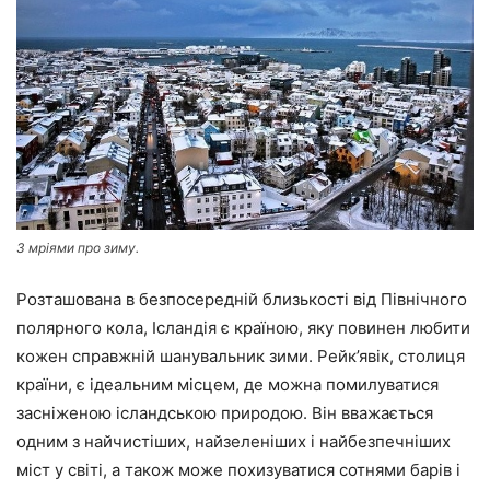
З мріями про зиму.
Розташована в безпосередній близькості від Північного
полярного кола, Ісландія є країною, яку повинен любити
кожен справжній шанувальник зими. Рейк’явік, столиця
країни, є ідеальним місцем, де можна помилуватися
засніженою ісландською природою. Він вважається
одним з найчистіших, найзеленіших і найбезпечніших
міст у світі, а також може похизуватися сотнями барів і