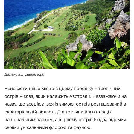
Далеко від цивілізації.
Найекзотичніше місце в цьому переліку – тропічний
острів Різдва, який належить Австралії. Незважаючи на
назву, що асоціюється із зимою, острів розташований в
екваторіальній області. Дві третини його площі є
національним парком, а в цілому острів Різдва відомий
своїми унікальними флорою та фауною.