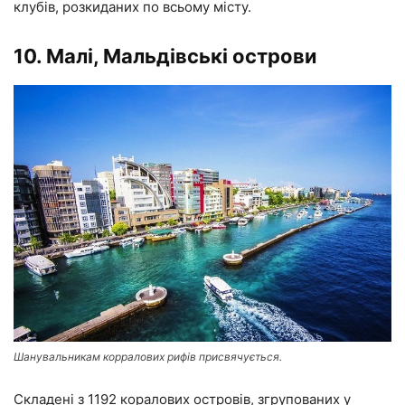
клубів, розкиданих по всьому місту.
10. Малі, Мальдівські острови
Шанувальникам корралових рифів присвячується.
Складені з 1192 коралових островів, згрупованих у