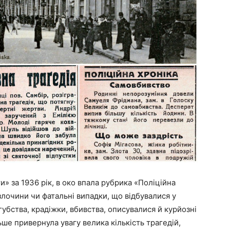
и» за 1936 рік, в око впала рубрика «Поліційна
 злочини чи фатальні випадки, що відбувалися у
губства, крадіжки, вбивства, описувалися й курйозні
ьше привернула увагу велика кількість трагедій,