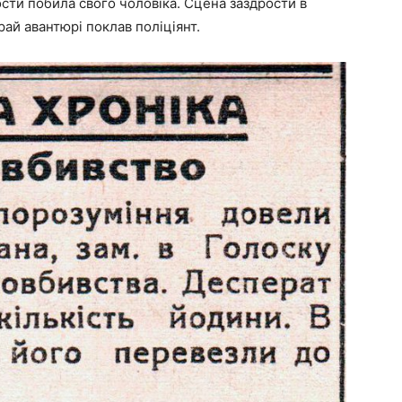
сти побила свого чоловіка. Сцена заздрости в
рай авантюрі поклав поліціянт.