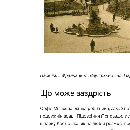
Парк ім. І. Франка (кол. Єзуїтський сад; 
Що може заздрість
Софія Мігасова, жінка робітника, зам. Зло
подружній зраді. Підозріння її справдили
в парку Костюшка, як на любій розмові п