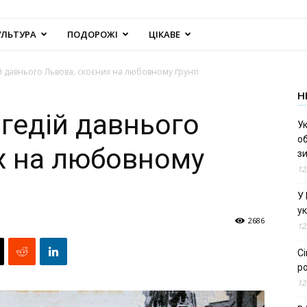
УЛЬТУРА
ПОДОРОЖІ
ЦІКАВЕ
й давнього Львова, скоєних на любовному ґрунті
Н
агедій давнього
Ук
об
х на любовному
з
12
У
ук
2686
12
С
ро
12