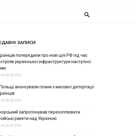
ЕДАВНІ ЗАПИСИ
раїнців попередили про нові цілі РФ під час
стрілів української інфраструктури наступної
ими
:43 08.08.2026
 Польщі анонсували плани з масової депортації
раїнців
:39 08.08.2026
ікорський запропонував перехоплювати
сійські ракети над Україною
:36 08.08.2026