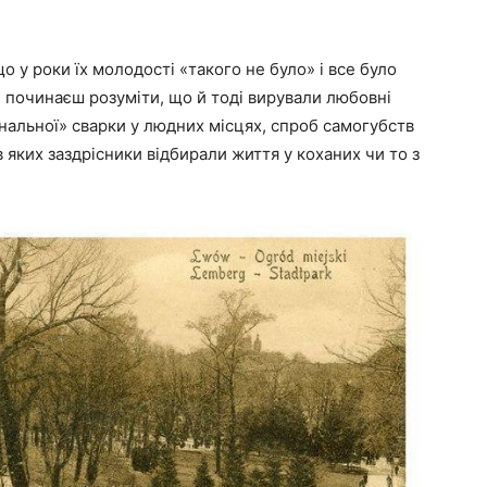
що у роки їх молодості «такого не було» і все було
, починаєш розуміти, що й тоді вирували любовні
банальної» сварки у людних місцях, спроб самогубств
в яких заздрісники відбирали життя у коханих чи то з