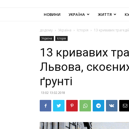
НОВИНИ
УКРАЇНА
ЖИТТЯ
К
додому
Україна
Історія
13 кривавих трагеді
Україна
Історія
13 кривавих тр
Львова, скоєни
ґрунті
13:02 13.02.2018