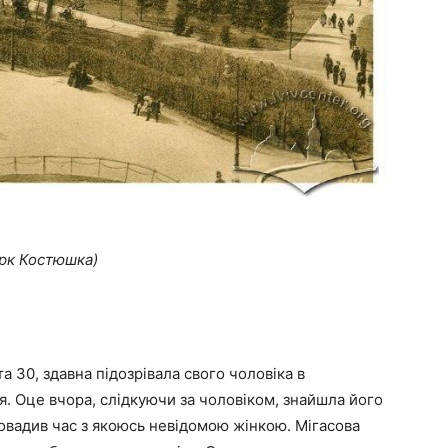
Парк Костюшка)
та 30, здавна підозрівала свого чоловіка в
ся. Оце вчора, слідкуючи за чоловіком, знайшла його
ровадив час з якоюсь невідомою жінкою. Мігасова