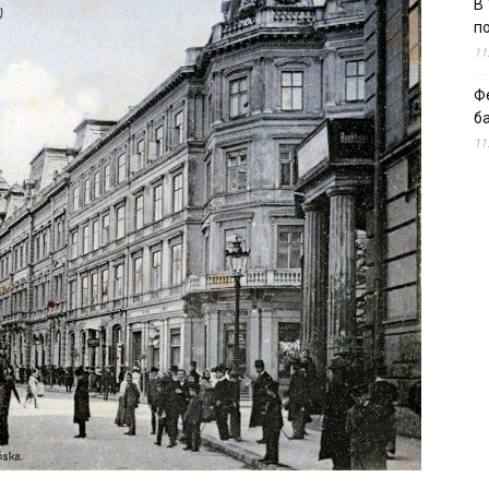
В 
п
11
Ф
б
11