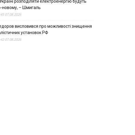
Україні розподіляти електроенергію будуть
о-новому, – Шмигаль
:45 07.08.2026
едоров висловився про можливості знищення
алістичних установок РФ
:42 07.08.2026