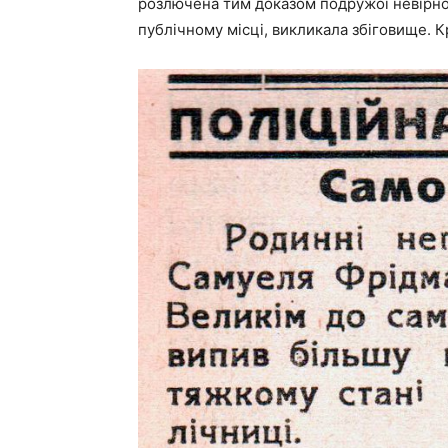
розлючена тим доказом подружої невірно
публічному місці, викликала збіговище. К