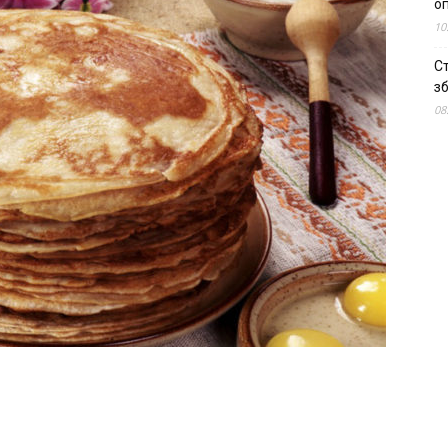
о
10
С
зб
08