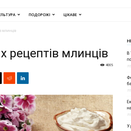
УЛЬТУРА
ПОДОРОЖІ
ЦІКАВЕ
в млинців
Н
х рецептів млинців
В 
п
4005
11
Ф
б
11
Е
н
11
У 