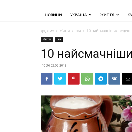
НОВИНИ
УКРАЇНА
ЖИТТЯ
К
додому
Життя
Іжа
10 найсмачніших рецепті
Життя
Іжа
10 найсмачніши
10:36 03.03.2019