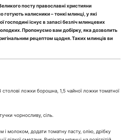
Великого посту православні християни
о готують налисники – тонкі млинці, у які
ої господині існує в запасі безліч млинцевих
есолодких. Пропонуємо вам добірку, яка дозволить
 оригінальним рецептом щодня. Таких млинців ви
 3 столові ложки борошна, 1,5 чайної ложки томатної
тучки чорносливу, сіль.
 і молоком, додати томатну пасту, олію, дрібку
ції рідкої сметани. Випікати млинці на розігрітій