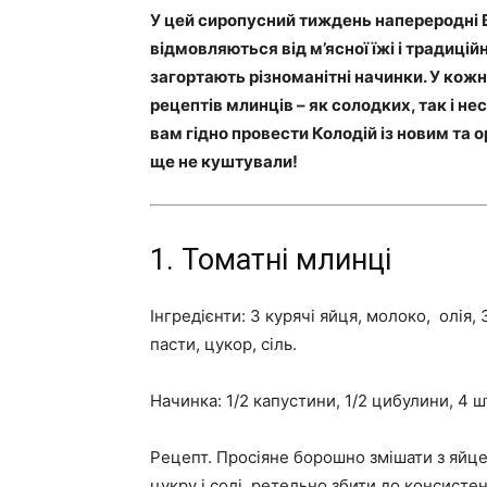
У цей сиропусний тиждень напереродні 
відмовляються від м’ясної їжі і традиційн
загортають різноманітні начинки. У кожн
рецептів млинців – як солодких, так і н
вам гідно провести Колодій із новим та
ще не куштували!
1. Томатні млинці
Інгредієнти: 3 курячі яйця, молоко, олія,
пасти, цукор, сіль.
Начинка: 1/2 капустини, 1/2 цибулини, 4 ш
Рецепт. Просіяне борошно змішати з яйцем
цукру і солі, ретельно збити до консистен