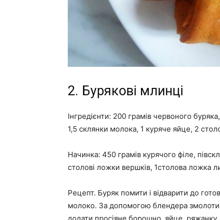
2. Бурякові млинці
Інгредієнти: 200 грамів червоного буряка,
1,5 склянки молока, 1 куряче яйце, 2 стол
Начинка: 450 грамів курячого філе, півскл
столові ложки вершків, 1столова ложка л
Рецепт. Буряк помити і відварити до гото
молоко. За допомогою блендера змолоти 
додати просіяне борошно, яйце, ряжанку, 