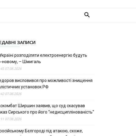
ЕДАВНІ ЗАПИСИ
Україні розподіляти електроенергію будуть
о-новому, – Шмигаль
:45 07.08.2026
едоров висловився про можливості знищення
алістичних установок РФ
:42 07.08.2026
кскомбат Ширшин заявив, що суд скасував
аказ Сирського про його “недисциплінованість”
:11 07.08.2026
російському Бєлгороді під атакою, схоже,