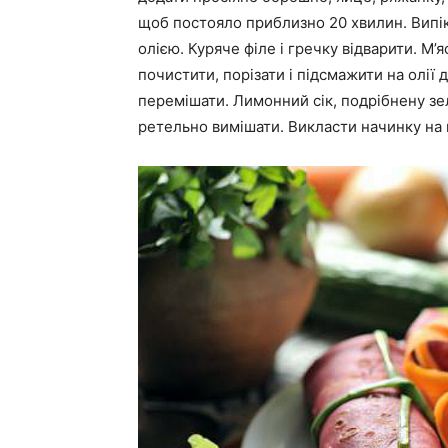
щоб постояло приблизно 20 хвилин. Випіка
олією. Куряче філе і гречку відварити. М’
почистити, порізати і підсмажити на олії 
перемішати. Лимонний сік, подрібнену зел
ретельно вимішати. Викласти начинку на 