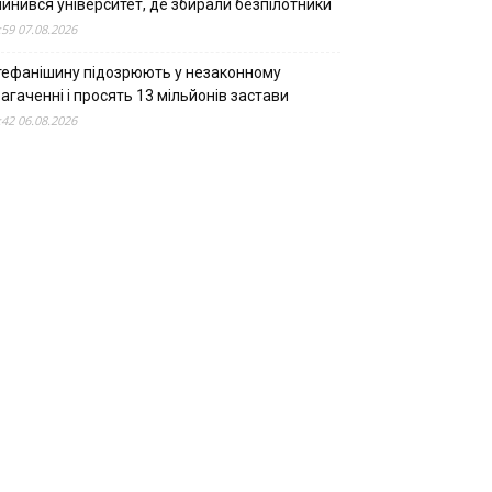
пинився університет, де збирали безпілотники
:59 07.08.2026
тефанішину підозрюють у незаконному
агаченні і просять 13 мільйонів застави
:42 06.08.2026