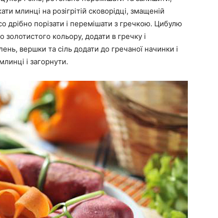
ти млинці на розігрітій сковорідці, змащеній
ясо дрібно порізати і перемішати з гречкою. Цибулю
до золотистого кольору, додати в гречку і
ень, вершки та сіль додати до гречаної начинки і
млинці і загорнути.