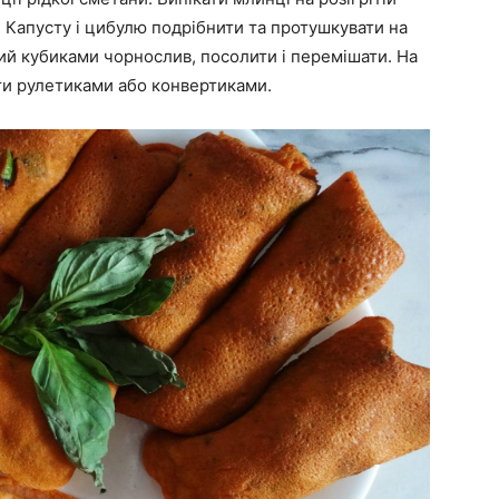
ю. Капусту і цибулю подрібнити та протушкувати на
ний кубиками чорнослив, посолити і перемішати. На
ути рулетиками або конвертиками.