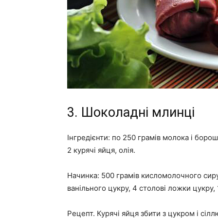
3. Шоколадні млинці
Інгредієнти: по 250 грамів молока і борошн
2 курячі яйця, олія.
Начинка: 500 грамів кисломолочного сиру,
ванільного цукру, 4 столові ложки цукру, 
Рецепт. Курячі яйця збити з цукром і сілл