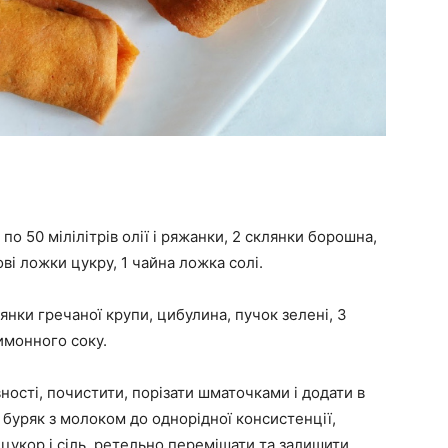
 по 50 мілілітрів олії і ряжанки, 2 склянки борошна,
ові ложки цукру, 1 чайна ложка солі.
янки гречаної крупи, цибулина, пучок зелені, 3
имонного соку.
вності, почистити, порізати шматочками і додати в
буряк з молоком до однорідної консистенції,
цукор і сіль, ретельно перемішати та залишити,