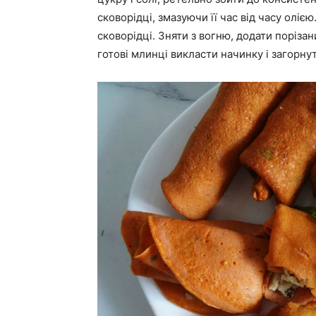
сковорідці, змазуючи її час від часу оліє
сковорідці. Зняти з вогню, додати поріза
готові млинці викласти начинку і загорн