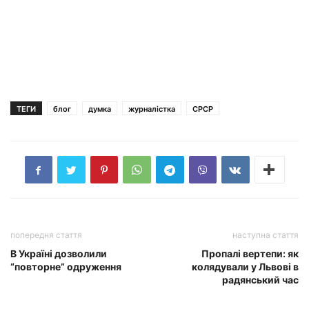
ТЕГИ
блог
думка
журналістка
СРСР
попередня стаття
наступна стаття
В Україні дозволили
Пропалі вертепи: як
“повторне” одруження
колядували у Львові в
радянський час