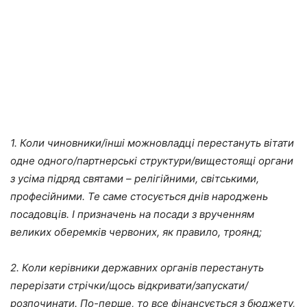
1. Коли чиновники/інші можновладці перестануть вітати
одне одного/партнерські структури/вищестоящі органи
з усіма підряд святами – релігійними, світськими,
професійними. Те саме стосується днів народжень
посадовців. І призначень на посади з врученням
великих оберемків червоних, як правило, троянд;
2. Коли керівники державних органів перестануть
перерізати стрічки/щось відкривати/запускати/
розпочинати. По-перше, то все фінансується з бюджету,