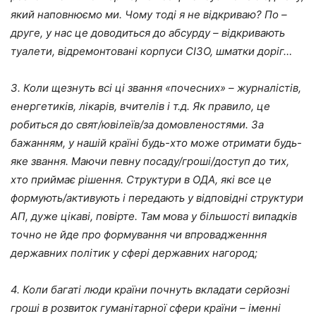
який наповнюємо ми. Чому тоді я не відкриваю? По –
друге, у нас це доводиться до абсурду – відкривають
туалети, відремонтовані корпуси СІЗО, шматки доріг…
3. Коли щезнуть всі ці звання «почесних» – журналістів,
енергетиків, лікарів, вчителів і т.д. Як правило, це
робиться до свят/ювілеїв/за домовленостями. За
бажанням, у нашій країні будь-хто може отримати будь-
яке звання. Маючи певну посаду/гроші/доступ до тих,
хто приймає рішення. Структури в ОДА, які все це
формують/активують і передають у відповідні структури
АП, дуже цікаві, повірте. Там мова у більшості випадків
точно не йде про формування чи впровадженння
державних політик у сфері державних нагород;
4. Коли багаті люди країни почнуть вкладати серйозні
гроші в розвиток гуманітарної сфери країни – іменні