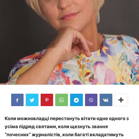
Коли можновладці перестануть вітати одне одного з
усіма підряд святами, коли щезнуть звання
“почесних” журналістів, коли багаті вкладатимуть