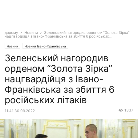
додому
Новини
Зеленський нагородив орденом “Золота Зірка”
нацгвардійця з Івано-Франківська за збиття 6 російських...
Новини
Новини Івано-Франківська
Зеленський нагородив
орденом “Золота Зірка”
нацгвардійця з Івано-
Франківська за збиття 6
російських літаків
1337
11:41 30.09.2022