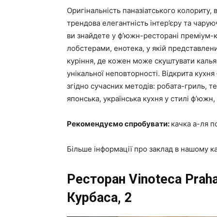
Оригінальність паназіатського колориту, в
трендова елегантність інтер’єру та чару
ви знайдете у ф’южн-ресторані преміум-кл
лобстерами, енотека, у якій представлени
куріння, де кожен може скуштувати калья
унікальної неповторності. Відкрита кухня
згідно сучасних методів: робата-гриль, те
японська, українська кухня у стилі ф’южн,
Рекомендуємо спробувати:
качка а-ля п
Більше інформації про заклад в нашому к
Ресторан
Vinoteca Prah
Курбаса, 2