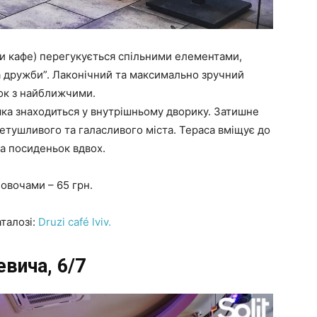
є три кафе) перегукується спільними елементами,
та дружби”. Лаконічний та максимально зручний
ьок з найближчими.
яка знаходиться у внутрішньому дворику. Затишне
метушливого та галасливого міста. Тераса вміщує до
та посиденьок вдвох.
 овочами – 65 грн.
талозі:
Druzi café lviv.
евича, 6/7