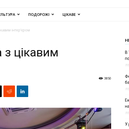
УЛЬТУРА
ПОДОРОЖІ
ЦІКАВЕ
ікавим інтер’єром
Н
 з цікавим
В 
п
11
Ф
3850
б
11
Е
н
11
У 