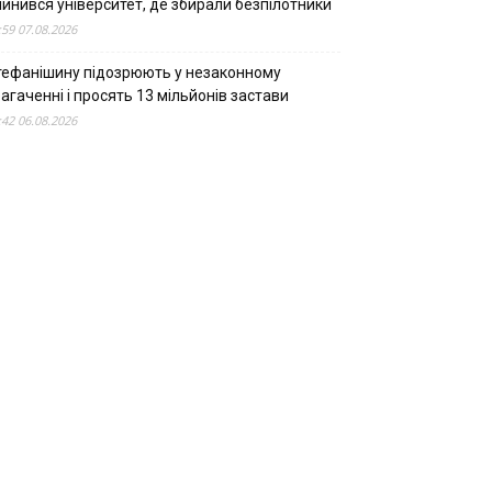
пинився університет, де збирали безпілотники
:59 07.08.2026
тефанішину підозрюють у незаконному
агаченні і просять 13 мільйонів застави
:42 06.08.2026