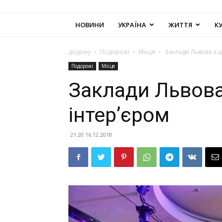
НОВИНИ
УКРАЇНА
ЖИТТЯ
К
додому
Подорожі
Місця
Заклади Львова з ц
Подорожі
Місця
Заклади Львова
інтер’єром
21:20 16.12.2018