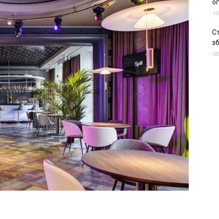
о
10
С
зб
08