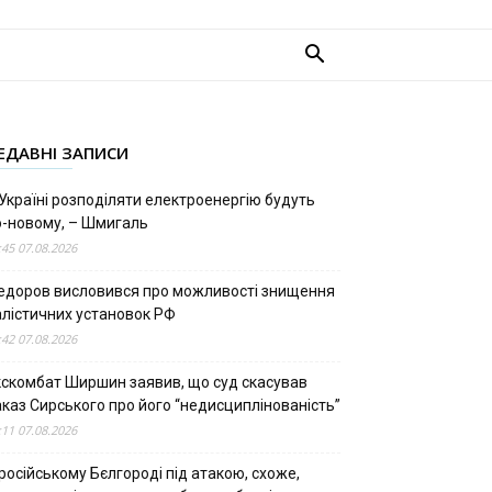
ЕДАВНІ ЗАПИСИ
Україні розподіляти електроенергію будуть
о-новому, – Шмигаль
:45 07.08.2026
едоров висловився про можливості знищення
алістичних установок РФ
:42 07.08.2026
кскомбат Ширшин заявив, що суд скасував
аказ Сирського про його “недисциплінованість”
:11 07.08.2026
російському Бєлгороді під атакою, схоже,