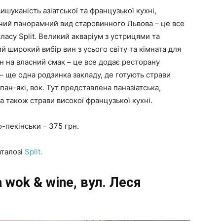
ишуканість азіатської та французької кухні,
ючий панорамний вид старовинного Львова – це все
асу Split. Великий акваріум з устрицями та
й широкий вибір вин з усього світу та кімната для
н на власний смак – це все додає ресторану
 – ще одна родзинка закладу, де готують страви
пан-які, вок. Тут представлена паназіатська,
 а також страви високої французької кухні.
о-пекінськи – 375 грн.
аталозі
Split.
a wok & wine,
вул. Леся