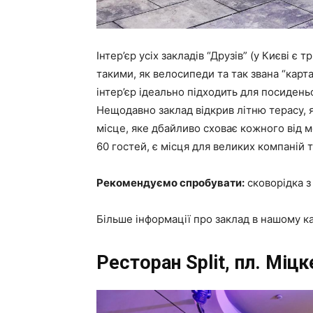
Інтер’єр усіх закладів “Друзів” (у Києві 
такими, як велосипеди та так звана “кар
інтер’єр ідеально підходить для посиден
Нещодавно заклад відкрив літню терасу, 
місце, яке дбайливо сховає кожного від 
60 гостей, є місця для великих компаній 
Рекомендуємо спробувати:
сковорідка з
Більше інформації про заклад в нашому ка
Ресторан Split, пл. Міцк