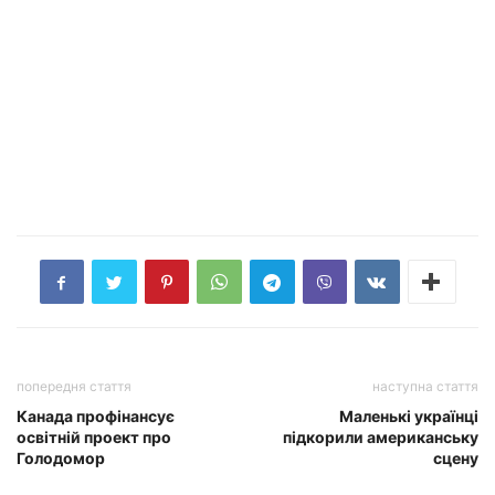
попередня стаття
наступна стаття
Канада профінансує
Маленькі українці
освітній проект про
підкорили американську
Голодомор
сцену