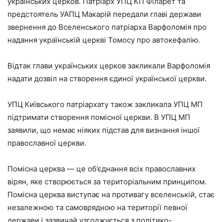
українських церков. Патріарх УПЦ КП Філарет та
предстоятель УАПЦ Макарій передали главі держави
звернення до Вселенського патріарха Варфоломія про
надання українській церкві Томосу про автокефалію.
Відтак глави українських церков закликали Варфоломія
надати дозвіл на створення єдиної української церкви.
УПЦ Київського патріархату також закликала УПЦ МП
підтримати створення помісної церкви. В УПЦ МП
заявили, що немає ніяких підстав для визнання іншої
православної церкви.
Помісна церква — це об’єднання всіх православних
вірян, яке створюється за територіальним принципом.
Помісна церква виступає на противагу вселенській, стає
незалежною та самоврядною на території певної
держави і зазвичай узгоджується з політико-