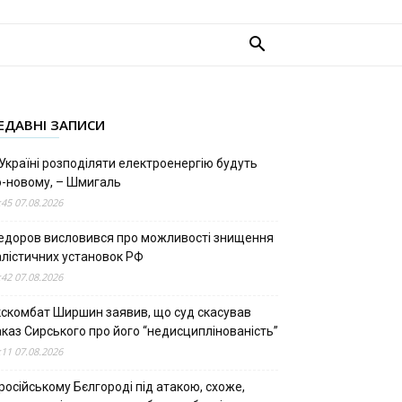
ЕДАВНІ ЗАПИСИ
Україні розподіляти електроенергію будуть
о-новому, – Шмигаль
:45 07.08.2026
едоров висловився про можливості знищення
алістичних установок РФ
:42 07.08.2026
кскомбат Ширшин заявив, що суд скасував
аказ Сирського про його “недисциплінованість”
:11 07.08.2026
російському Бєлгороді під атакою, схоже,