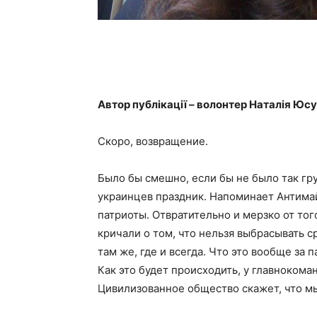
Автор публікації – волонтер Наталія Юс
Скоро, возвращение.
Было бы смешно, если бы не было так гру
украинцев праздник. Напоминает Антимай
патриоты. Отвратительно и мерзко от то
кричали о том, что нельзя выбрасывать с
там же, где и всегда. Что это вообще за
Как это будет происходить, у главнокома
Цивилизованное общество скажет, что мы