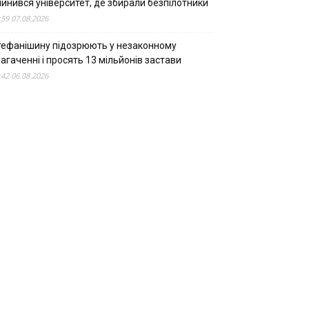
пинився університет, де збирали безпілотники
:59 07.08.2026
тефанішину підозрюють у незаконному
агаченні і просять 13 мільйонів застави
:42 06.08.2026