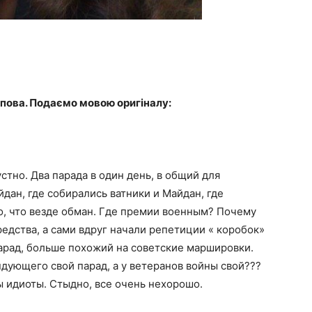
упова. Подаємо мовою оригіналу:
стно. Два парада в один день, в общий для
дан, где собирались ватники и Майдан, где
го, что везде обман. Где премии военным? Почему
редства, а сами вдруг начали репетиции « коробок»
 парад, больше похожий на советские маршировки.
ндующего свой парад, а у ветеранов войны свой???
 идиоты. Стыдно, все очень нехорошо.