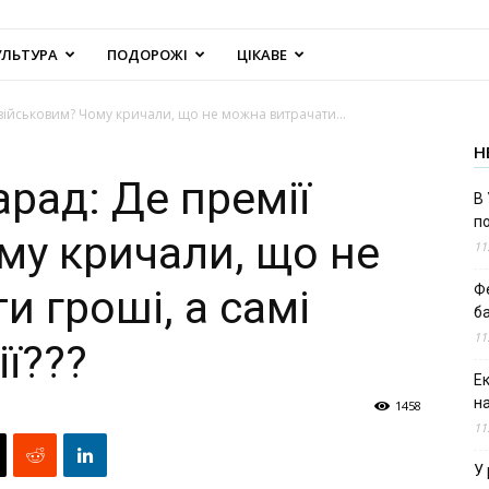
УЛЬТУРА
ПОДОРОЖІ
ЦІКАВЕ
військовим? Чому кричали, що не можна витрачати...
Н
рад: Де премії
В 
п
му кричали, що не
11
Ф
 гроші, а самі
б
11
ї???
Е
н
1458
11
У 