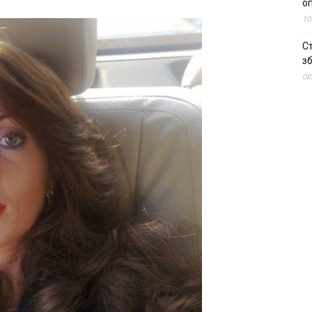
о
10
С
зб
08