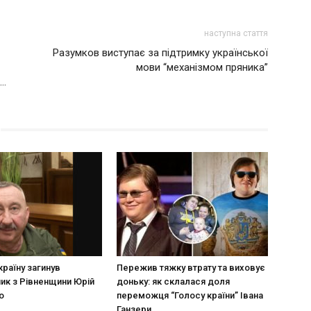
наступна стаття
Разумков виступає за підтримку української
мови “механізмом пряника”
ь…
країну загинув
Пережив тяжку втрату та виховує
ик з Рівненщини Юрій
доньку: як склалася доля
о
переможця “Голосу країни” Івана
Ганзери