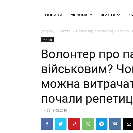
НОВИНИ
УКРАЇНА
ЖИТТЯ
К
додому
Життя
Волонтер про парад: Де премії 
Життя
Волонтер про па
військовим? Чо
можна витрачати
почали репетиці
14:06 18.08.2019