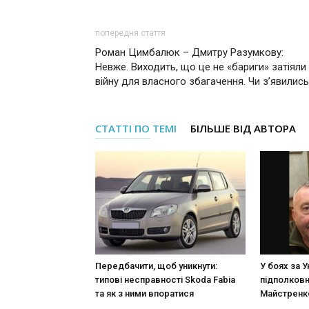
попередня стаття
Роман Цимбалюк – Дмитру Разумкову:
Невже. Виходить, що це не «бapиги» затіяли
вiйнy для власного збагачення. Чи з’явилис
СТАТТІ ПО ТЕМІ
БІЛЬШЕ ВІД АВТОРА
Передбачити, щоб уникнути:
У боях за У
типові несправності Skoda Fabia
підполковн
та як з ними впоратися
Майстренк