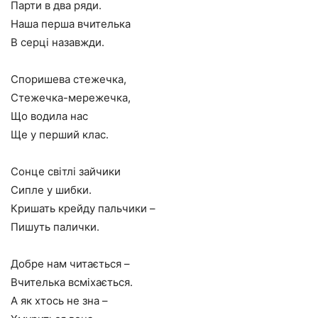
Парти в два ряди.
Наша перша вчителька
В серці назавжди.
Споришева стежечка,
Стежечка-мережечка,
Що водила нас
Ще у перший клас.
Сонце світлі зайчики
Сипле у шибки.
Кришать крейду пальчики –
Пишуть палички.
Добре нам читається –
Вчителька всміхається.
А як хтось не зна –