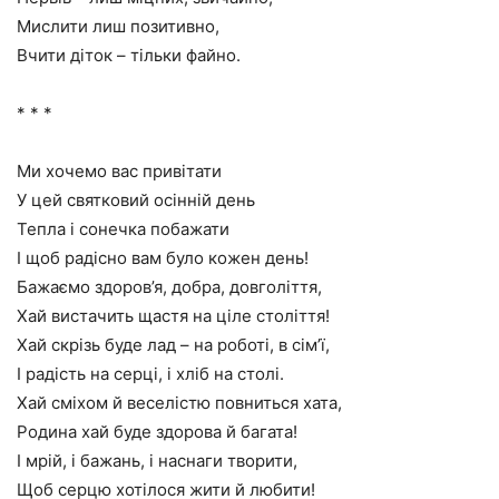
Мислити лиш позитивно,
Вчити діток – тільки файно.
* * *
Ми хочемо вас привітати
У цей святковий осінній день
Тепла і сонечка побажати
І щоб радісно вам було кожен день!
Бажаємо здоров’я, добра, довголіття,
Хай вистачить щастя на ціле століття!
Хай скрізь буде лад – на роботі, в сім’ї,
І радість на серці, і хліб на столі.
Хай сміхом й веселістю повниться хата,
Родина хай буде здорова й багата!
І мрій, і бажань, і наснаги творити,
Щоб серцю хотілося жити й любити!