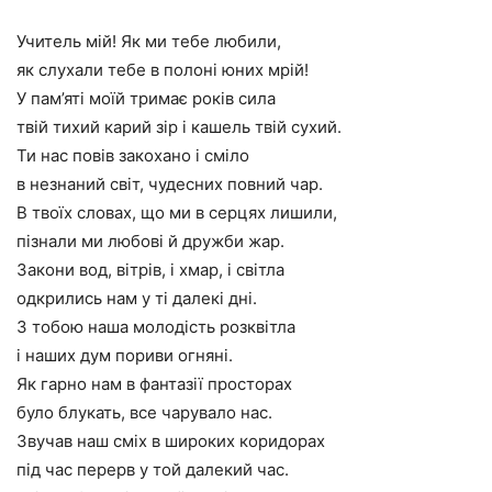
Учитель мій! Як ми тебе любили,
як слухали тебе в полоні юних мрій!
У пам’яті моїй тримає років сила
твій тихий карий зір і кашель твій сухий.
Ти нас повів закохано і сміло
в незнаний світ, чудесних повний чар.
В твоїх словах, що ми в серцях лишили,
пізнали ми любові й дружби жар.
Закони вод, вітрів, і хмар, і світла
одкрились нам у ті далекі дні.
З тобою наша молодість розквітла
і наших дум пориви огняні.
Як гарно нам в фантазії просторах
було блукать, все чарувало нас.
Звучав наш сміх в широких коридорах
під час перерв у той далекий час.