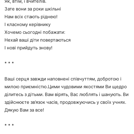
Як, втім, і вчителів.
Зате вони за роки шкільні
Нам всіх стають ріднею!
І класному керівнику
Хочемо сьогодні побажати:
Нехай ваші діти повертаються
І нові прийдуть знову!
* * *
Ваші серця завжди наповнені співчуттям, добротою і
милою приємністю.Цими чудовими якостями Ви щедро
ділитесь з дітьми. Вам вірять, Вас люблять і шанують. Ви
здійснюєте зв’язок часів, продовжуючись у своїх учнях.
Дякую Вам за все!
* * *