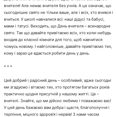
вчителя! Але немає вчителя без учнів. А це означає, що
сьогоднішнє свято не тільки ваше, але і всіх, хто вчився і
вчиться. У школі навчалися всі: наші дідусі та бабусі,
мами і татусі. Виходить, що День вчителя – всенародне
свято. Так що давайте привітаємо всіх, хто коли-небудь
входив до класної кімнати для того, щоб навчитися
чомусь новому. І найголовніше, давайте привітаємо тих,
кому і зараз це вдається робити день у день.
* * *
Цей добрий і радісний день – особливий, адже сьогодні
ми згадуємо і вітаємо тих, хто протягом багатьох років
практично щодня присутній у нашому житті. Це –
вчителі. Знайте, що ми дійсно любимо і поважаємо вас!
У цей день бажаємо вам добра і щастя, благополуччя і
терпіння, міцного здоров’я і нервів! З нами часом