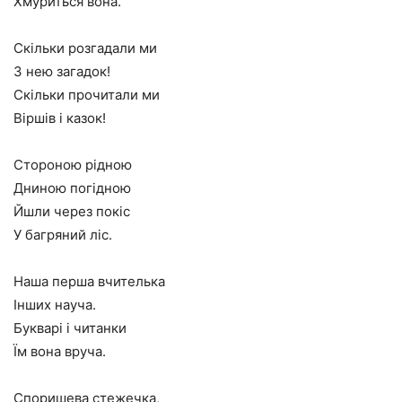
Хмуриться вона.
Скільки розгадали ми
З нею загадок!
Скільки прочитали ми
Віршів і казок!
Стороною рідною
Дниною погідною
Йшли через покіс
У багряний ліс.
Наша перша вчителька
Інших науча.
Букварі і читанки
Їм вона вруча.
Споришева стежечка,