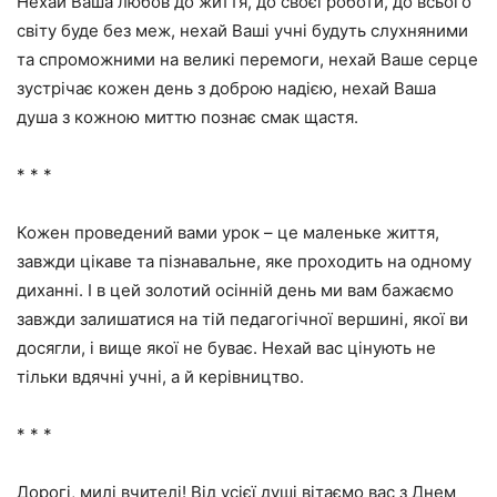
Нехай Ваша любов до життя, до своєї роботи, до всього
світу буде без меж, нехай Ваші учні будуть слухняними
та спроможними на великі перемоги, нехай Ваше серце
зустрічає кожен день з доброю надією, нехай Ваша
душа з кожною миттю познає смак щастя.
* * *
Кожен проведений вами урок – це маленьке життя,
завжди цікаве та пізнавальне, яке проходить на одному
диханні. І в цей золотий осінній день ми вам бажаємо
завжди залишатися на тій педагогічної вершині, якої ви
досягли, і вище якої не буває. Нехай вас цінують не
тільки вдячні учні, а й керівництво.
* * *
Дорогі, милі вчителі! Від усієї душі вітаємо вас з Днем