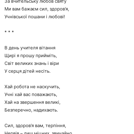
За вчительську любов святу
Ми вам бажаєм сил, здоров’я,
Учнівської пошани і любові!
* * *
В день учителя вітання
Щирі я прошу прийміть,
Світ великих знань і віри
У серця дітей несіть.
Хай робота не наскучить,
Учні хай вас поважають,
Хай на звершення великі,
Безперечно, надихають.
Сил, здоров’я вам, терпіння,
Нервів – лиш міцних, звичайно,