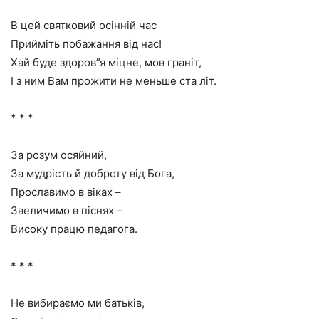
В цей святковий осінній час
Прийміть побажання від нас!
Хай буде здоров”я міцне, мов граніт,
І з ним Вам прожити не меньше ста літ.
* * *
За розум осяйний,
За мудрість й доброту від Бога,
Прославимо в віках –
Звеличимо в піснях –
Високу працю педагога.
* * *
Не вибираємо ми батьків,