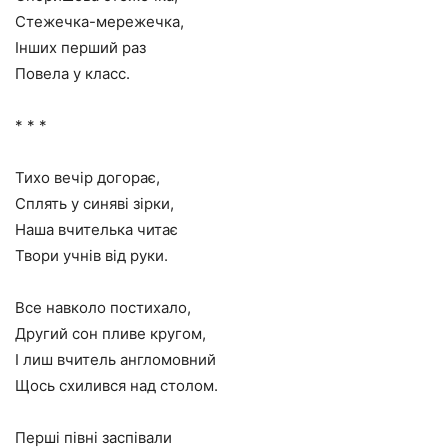
Стежечка-мережечка,
Інших перший раз
Повела у класс.
* * *
Тихо вечір догорає,
Сплять у синяві зірки,
Наша вчителька читає
Твори учнів від руки.
Все навколо постихало,
Другий сон пливе кругом,
І лиш вчитель англомовний
Щось схилився над столом.
Перші півні заспівали