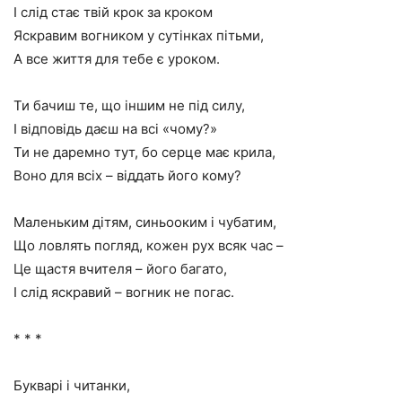
І слід стає твій крок за кроком
Яскравим вогником у сутінках пітьми,
А все життя для тебе є уроком.
Ти бачиш те, що іншим не під силу,
І відповідь даєш на всі «чому?»
Ти не даремно тут, бо серце має крила,
Воно для всіх – віддать його кому?
Маленьким дітям, синьооким і чубатим,
Що ловлять погляд, кожен рух всяк час –
Це щастя вчителя – його багато,
І слід яскравий – вогник не погас.
* * *
Букварі і читанки,